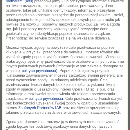
Jak tym razem wygląda lista? Odsłuchajcie! Program
partnerami (489)
przechowujemy i/lub odczytujemy informacje zawarte
na Twoim urządzeniu, takie jak pliki cookie, przetwarzamy dane
prowadzi Jadwiga Polus
osobowe, takie jak unikalne identyfikatory, informacje przesyłane
przez urządzenia końcowe niezbędne do personalizacji reklam i treści,
udostępnienie funkcji mediów społecznościowych pomiaru ruchu jak
00:00
również dla rozwoju i poprawny naszych produktów. Za Twoją zgodą
Odtwórz
Wycisz
Ustawi
my, jak i partnerzy możemy wykorzystywać precyzyjne dane
geolokalizacyjne i identyfikację poprzez skanowanie urządzeń.
Udostępnij
Przechodząc do serwisu zgadzasz się na wskazane działania.
Możesz wyrazić zgodę na powyższe cele przetwarzania poprzez
kliknięcie w przycisk "przechodzę do serwisu", możesz również nie
Wszystkie odcinki podcastu:
wyrażać zgody poprzez wybór ustawień zaawansowanych. W sytuacji
braku zgody będziemy przetwarzać dane osobowe w innych celach na
innych podstawach prawnych (informacje w tym zakresie dostępne są
25.06.2023
01:49:06
w naszej
polityce prywatności
). Poprzez kliknięcie w przycisk
"ustawienia zaawansowane" możesz zarządzać swoimi preferencjami
Ostatnie przedwakacyjne wydanie LPMF! Zaprasza Jadwiga
przed wyrażeniem zgody lub odmową udzielenia zgody. Cele
Polus.
przetwarzania Twoich danych bez konieczności uzyskania Twojej
zgody w oparciu o uzasadniony interes Opera FM sp. z o.o. oraz
informacje o możliwości sprzeciwienia się takiemu przetwarzaniu
18.06.2023
znajdziesz w
polityce prywatności
. Cele przetwarzania Twoich danych
01:54:08
bez konieczności uzyskania Twojej zgody w oparciu o uzasadniony
Spędź czas z Jadwigą Polus i posłuchaj przebojów muzyki
interes
Zaufanych Partnerów IAB
oraz możliwość sprzeciwienia się
takiemu przetwarzaniu znajdziesz w ustawieniach zaawansowanych.
filmowej
Zgoda jest dobrowolna i możesz ją w dowolnym momencie wycofać,
zgoda będzie też podstawą przekazywania danych do naszych
11.06.2023
01:46:51