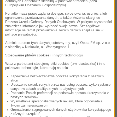
Zaufanych Partnerów z siedzibą w państwach trzecich (poza
Europejskim Obszarem Gospodarczym).
Zapraszamy na przegląd Listy Przebojów Muzyki Filmowej.
Zaprasza Jadwiga Polus.
Ponadto masz prawo żądania dostępu, sprostowania, usunięcia lub
ograniczenia przetwarzania danych, a także złożenia skargi do
Prezesa Urzędu Ochrony Danych Osobowych. W polityce prywatności
04.06.2023
01:52:32
znajdziesz informacje jak wykonać swoje prawa. Szczegółowe
informacje na temat przetwarzania Twoich danych znajdują się w
Pierwsze czerwcowe wydanie Listy Przebojów Muzyki
polityce prywatności.
Filmowej. Zaprasza Jadwiga Polus.
Administratorem tych danych jesteśmy my, czyli Opera FM sp. z o.o.
z siedzibą w Krakowie, al. Waszyngtona 1.
28.05.2023
01:53:47
Stosowanie plików cookies i innych technologii
Kto tym razem jest na szczycie? Zaprasza Jadwiga Polus
Wraz z partnerami stosujemy pliki cookies (tzw. ciasteczka) i inne
pokrewne technologie, które mają na celu:
21.05.2023
01:52:02
Zapewnienie bezpieczeństwa podczas korzystania z naszych
Spędź czas z Jadwigą Polus i posłuchaj przebojów muzyki
stron
Ulepszenie świadczonych przez nas usług poprzez wykorzystanie
filmowej
danych w celach analitycznych i statystycznych
Poznanie Twoich preferencji na podstawie sposobu korzystania z
naszych serwisów
14.05.2023
01:49:17
Wyświetlanie spersonalizowanych reklam, które odpowiadają
Twoim zainteresowaniom
Czas na 433. notowanie LPMF. Zobacz, jakie utwory trafiły do
Gromadzenie zagregowanych danych użytkownika korzystającego
najlepszej dwudziestki
z różnych urządzeń