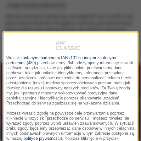
środa, 5 sierpnia 2026 (14:51)
Wkrótce poznamy dalsze losy antropolożki Anki Serafin oraz
dziennikarza Bastiana Strzygonia, których ponownie kreują
Maria Dębska oraz Maciej Musiał. Jak właśnie ujawniono,
serial „Pionek”, który jest...
czytaj więcej
Wraz z
zaufanymi partnerami IAB (1017)
i
innymi zaufanymi
partnerami (489)
przechowujemy i/lub odczytujemy informacje zawarte
na Twoim urządzeniu, takie jak pliki cookie, przetwarzamy dane
osobowe, takie jak unikalne identyfikatory, informacje przesyłane
przez urządzenia końcowe niezbędne do personalizacji reklam i treści,
udostępnienie funkcji mediów społecznościowych pomiaru ruchu jak
również dla rozwoju i poprawny naszych produktów. Za Twoją zgodą
my, jak i partnerzy możemy wykorzystywać precyzyjne dane
geolokalizacyjne i identyfikację poprzez skanowanie urządzeń.
Przechodząc do serwisu zgadzasz się na wskazane działania.
Możesz wyrazić zgodę na powyższe cele przetwarzania poprzez
kliknięcie w przycisk "przechodzę do serwisu", możesz również nie
wyrażać zgody poprzez wybór ustawień zaawansowanych. W sytuacji
braku zgody będziemy przetwarzać dane osobowe w innych celach na
innych podstawach prawnych (informacje w tym zakresie dostępne są
w naszej
polityce prywatności
). Poprzez kliknięcie w przycisk