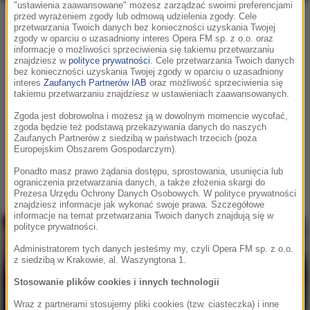
"ustawienia zaawansowane" możesz zarządzać swoimi preferencjami
„Diabeł ubiera się u Prady 2” podbija
przed wyrażeniem zgody lub odmową udzielenia zgody. Cele
przetwarzania Twoich danych bez konieczności uzyskania Twojej
streaming. Ponad 15 mln wyświetleń w
zgody w oparciu o uzasadniony interes Opera FM sp. z o.o. oraz
informacje o możliwości sprzeciwienia się takiemu przetwarzaniu
pięć dni
znajdziesz w
polityce prywatności
. Cele przetwarzania Twoich danych
bez konieczności uzyskania Twojej zgody w oparciu o uzasadniony
interes
Zaufanych Partnerów IAB
oraz możliwość sprzeciwienia się
środa, 5 sierpnia 2026 (14:43)
takiemu przetwarzaniu znajdziesz w ustawieniach zaawansowanych.
„Diabeł ubiera się u Prady 2” błyskawicznie powtórzył
Zgoda jest dobrowolna i możesz ją w dowolnym momencie wycofać,
sukces, jaki wcześniej odniósł w kinach. Zaledwie pięć dni po
zgoda będzie też podstawą przekazywania danych do naszych
Zaufanych Partnerów z siedzibą w państwach trzecich (poza
premierze w serwisach Disney+ i Hulu film zgromadził 15,2
Europejskim Obszarem Gospodarczym).
mln wyświetleń na całym...
Ponadto masz prawo żądania dostępu, sprostowania, usunięcia lub
czytaj więcej
ograniczenia przetwarzania danych, a także złożenia skargi do
Prezesa Urzędu Ochrony Danych Osobowych. W polityce prywatności
znajdziesz informacje jak wykonać swoje prawa. Szczegółowe
informacje na temat przetwarzania Twoich danych znajdują się w
polityce prywatności.
Administratorem tych danych jesteśmy my, czyli Opera FM sp. z o.o.
z siedzibą w Krakowie, al. Waszyngtona 1.
Stosowanie plików cookies i innych technologii
Wraz z partnerami stosujemy pliki cookies (tzw. ciasteczka) i inne