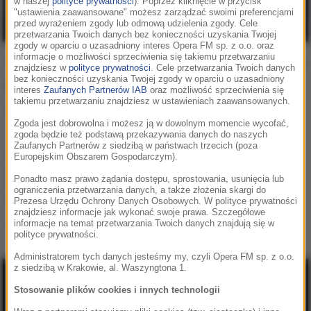
w naszej
polityce prywatności
). Poprzez kliknięcie w przycisk
"ustawienia zaawansowane" możesz zarządzać swoimi preferencjami
przed wyrażeniem zgody lub odmową udzielenia zgody. Cele
przetwarzania Twoich danych bez konieczności uzyskania Twojej
zgody w oparciu o uzasadniony interes Opera FM sp. z o.o. oraz
Tłumaczka, na której przekładzie opierał
informacje o możliwości sprzeciwienia się takiemu przetwarzaniu
znajdziesz w
polityce prywatności
. Cele przetwarzania Twoich danych
się Nolan, znów krytykuje filmową
bez konieczności uzyskania Twojej zgody w oparciu o uzasadniony
interes
Zaufanych Partnerów IAB
oraz możliwość sprzeciwienia się
„Odyseję”
takiemu przetwarzaniu znajdziesz w ustawieniach zaawansowanych.
Zgoda jest dobrowolna i możesz ją w dowolnym momencie wycofać,
czwartek, 6 sierpnia 2026 (13:58)
zgoda będzie też podstawą przekazywania danych do naszych
Zaufanych Partnerów z siedzibą w państwach trzecich (poza
Choć Christopher Nolan wielokrotnie podkreślał, że podczas
Europejskim Obszarem Gospodarczym).
pracy nad „Odyseją” inspirował się angielskim przekładem
Ponadto masz prawo żądania dostępu, sprostowania, usunięcia lub
eposu Homera autorstwa Emily Wilson, sama tłumaczka
ograniczenia przetwarzania danych, a także złożenia skargi do
pozostaje jedną z najbardziej...
Prezesa Urzędu Ochrony Danych Osobowych. W polityce prywatności
znajdziesz informacje jak wykonać swoje prawa. Szczegółowe
czytaj więcej
informacje na temat przetwarzania Twoich danych znajdują się w
polityce prywatności.
Administratorem tych danych jesteśmy my, czyli Opera FM sp. z o.o.
z siedzibą w Krakowie, al. Waszyngtona 1.
Stosowanie plików cookies i innych technologii