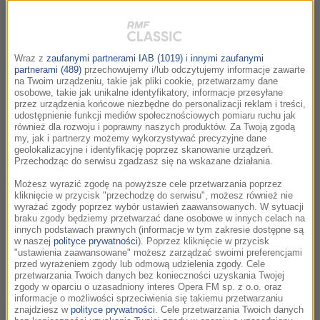
dochód przeznaczony jest na wychowanków OREW Tarnawa
Górna? ...
Wraz z
zaufanymi partnerami IAB (1019)
i
innymi zaufanymi
Mateusz Kołek oprowadza nas po wystawie
18:10
partnerami (489)
przechowujemy i/lub odczytujemy informacje zawarte
"Stany splątane" w Muzeum Sztuki i
na Twoim urządzeniu, takie jak pliki cookie, przetwarzamy dane
Techniki Japońskiej Manggha w Krakowie
osobowe, takie jak unikalne identyfikatory, informacje przesyłane
przez urządzenia końcowe niezbędne do personalizacji reklam i treści,
Mateusz Kołek oprowadza nas po wystawie "Stany
udostępnienie funkcji mediów społecznościowych pomiaru ruchu jak
splątane" w Muzeum Sztuki i Techniki Japońskiej Manggha w
również dla rozwoju i poprawny naszych produktów. Za Twoją zgodą
my, jak i partnerzy możemy wykorzystywać precyzyjne dane
Krakowie
geolokalizacyjne i identyfikację poprzez skanowanie urządzeń.
Przechodząc do serwisu zgadzasz się na wskazane działania.
Alicja Lorenz-Łomnicka opowiada o historii
48:42
Możesz wyrazić zgodę na powyższe cele przetwarzania poprzez
najstarszego w Polsce rodzinnego
kliknięcie w przycisk "przechodzę do serwisu", możesz również nie
pensjonatu - "Willi Tadeusz" w Lanckoronie.
wyrażać zgody poprzez wybór ustawień zaawansowanych. W sytuacji
braku zgody będziemy przetwarzać dane osobowe w innych celach na
RMF CLASSIC z wizytą w "Willi Tadeusz" w Lanckoronie - ten
innych podstawach prawnych (informacje w tym zakresie dostępne są
skryty w zieleni dom z dala od zgiełku i rutyny codzienności
w naszej
polityce prywatności
). Poprzez kliknięcie w przycisk
"ustawienia zaawansowane" możesz zarządzać swoimi preferencjami
był miejscem wytchnienia artystów i poetów nie tylko
przed wyrażeniem zgody lub odmową udzielenia zgody. Cele
Krakowa. Bywali...
przetwarzania Twoich danych bez konieczności uzyskania Twojej
zgody w oparciu o uzasadniony interes Opera FM sp. z o.o. oraz
informacje o możliwości sprzeciwienia się takiemu przetwarzaniu
L.U.C o koncertach i idei BRASSWOD FEST
08:04
znajdziesz w
polityce prywatności
. Cele przetwarzania Twoich danych