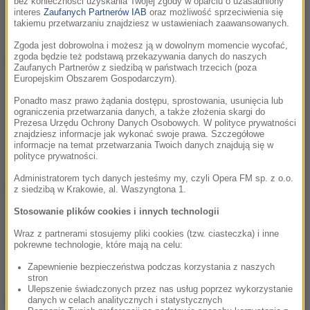
bez konieczności uzyskania Twojej zgody w oparciu o uzasadniony
2023
interes
Zaufanych Partnerów IAB
oraz możliwość sprzeciwienia się
L.U.C o koncertach i idei BRASSWOD FEST 2023
takiemu przetwarzaniu znajdziesz w ustawieniach zaawansowanych.
Zgoda jest dobrowolna i możesz ją w dowolnym momencie wycofać,
zgoda będzie też podstawą przekazywania danych do naszych
Michał Rusinek nie tylko o krakowskich
17:03
Zaufanych Partnerów z siedzibą w państwach trzecich (poza
wydarzeniach związanych z 100 rocznicą
Europejskim Obszarem Gospodarczym).
urodzin Wisławy Szymborskiej
/02.07.2023/
Ponadto masz prawo żądania dostępu, sprostowania, usunięcia lub
ograniczenia przetwarzania danych, a także złożenia skargi do
Michał Rusinek nie tylko o krakowskich wydarzeniach
Prezesa Urzędu Ochrony Danych Osobowych. W polityce prywatności
związanych z 100 rocznicą urodzin Wisławy Szymborskiej
znajdziesz informacje jak wykonać swoje prawa. Szczegółowe
informacje na temat przetwarzania Twoich danych znajdują się w
/02.07.2023/
polityce prywatności.
Administratorem tych danych jesteśmy my, czyli Opera FM sp. z o.o.
Jan Sławiński /autor bloga Anonimowy
21:42
z siedzibą w Krakowie, al. Waszyngtona 1.
Grzybiarz/ opowiada o popkulturowym
fenomenie i sentymencie do Indiany Jonesa
Stosowanie plików cookies i innych technologii
Jan Sławiński /autor bloga Anonimowy Grzybiarz/ opowiada
Wraz z partnerami stosujemy pliki cookies (tzw. ciasteczka) i inne
o popkulturowym fenomenie i sentymencie do Indiany
pokrewne technologie, które mają na celu:
Jonesa
Zapewnienie bezpieczeństwa podczas korzystania z naszych
stron
Ulepszenie świadczonych przez nas usług poprzez wykorzystanie
Anna Szamotuła o wydarzeniach w ramach
09:11
danych w celach analitycznych i statystycznych