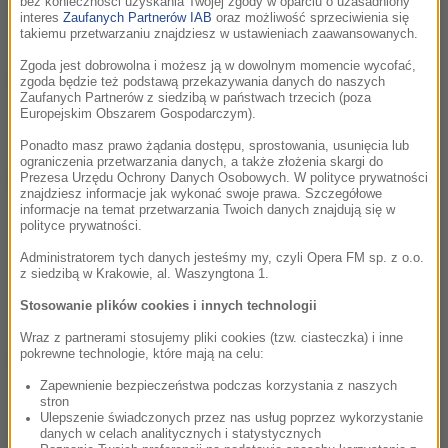
był miejscem wytchnienia artystów i poetów nie tylko
bez konieczności uzyskania Twojej zgody w oparciu o uzasadniony
interes
Zaufanych Partnerów IAB
oraz możliwość sprzeciwienia się
Krakowa. Bywali...
takiemu przetwarzaniu znajdziesz w ustawieniach zaawansowanych.
Zgoda jest dobrowolna i możesz ją w dowolnym momencie wycofać,
L.U.C o koncertach i idei BRASSWOD FEST
08:04
zgoda będzie też podstawą przekazywania danych do naszych
2023
Zaufanych Partnerów z siedzibą w państwach trzecich (poza
Europejskim Obszarem Gospodarczym).
L.U.C o koncertach i idei BRASSWOD FEST 2023
Ponadto masz prawo żądania dostępu, sprostowania, usunięcia lub
ograniczenia przetwarzania danych, a także złożenia skargi do
Michał Rusinek nie tylko o krakowskich
17:03
Prezesa Urzędu Ochrony Danych Osobowych. W polityce prywatności
znajdziesz informacje jak wykonać swoje prawa. Szczegółowe
wydarzeniach związanych z 100 rocznicą
informacje na temat przetwarzania Twoich danych znajdują się w
urodzin Wisławy Szymborskiej
polityce prywatności.
/02.07.2023/
Administratorem tych danych jesteśmy my, czyli Opera FM sp. z o.o.
Michał Rusinek nie tylko o krakowskich wydarzeniach
z siedzibą w Krakowie, al. Waszyngtona 1.
związanych z 100 rocznicą urodzin Wisławy Szymborskiej
/02.07.2023/
Stosowanie plików cookies i innych technologii
Wraz z partnerami stosujemy pliki cookies (tzw. ciasteczka) i inne
pokrewne technologie, które mają na celu:
Jan Sławiński /autor bloga Anonimowy
21:42
Grzybiarz/ opowiada o popkulturowym
Zapewnienie bezpieczeństwa podczas korzystania z naszych
fenomenie i sentymencie do Indiany Jonesa
stron
Ulepszenie świadczonych przez nas usług poprzez wykorzystanie
Jan Sławiński /autor bloga Anonimowy Grzybiarz/ opowiada
danych w celach analitycznych i statystycznych