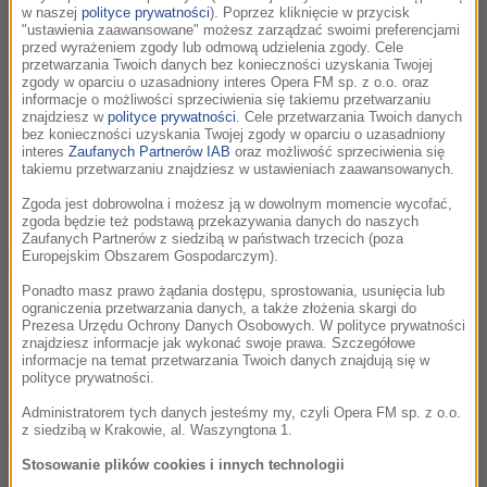
najważniejszym amerykańskim produkcjom - James
w naszej
polityce prywatności
). Poprzez kliknięcie w przycisk
Newton Howard to bowiem kompozytor, który potrafi
"ustawienia zaawansowane" możesz zarządzać swoimi preferencjami
znakomicie odnaleźć się w każdym możliwym...
przed wyrażeniem zgody lub odmową udzielenia zgody. Cele
przetwarzania Twoich danych bez konieczności uzyskania Twojej
zgody w oparciu o uzasadniony interes Opera FM sp. z o.o. oraz
informacje o możliwości sprzeciwienia się takiemu przetwarzaniu
Joe Hisaishi – między ciszą a dźwiękiem
27:23
znajdziesz w
polityce prywatności
. Cele przetwarzania Twoich danych
Jego muzykę najlepiej znają entuzjaści japońskiego kina
bez konieczności uzyskania Twojej zgody w oparciu o uzasadniony
interes
Zaufanych Partnerów IAB
oraz możliwość sprzeciwienia się
anime. To kompozytor z niezwykłą zdolnością do tworzenia
takiemu przetwarzaniu znajdziesz w ustawieniach zaawansowanych.
melodii, które są proste, ale głęboko poruszające. W jego
dziełach...
Zgoda jest dobrowolna i możesz ją w dowolnym momencie wycofać,
zgoda będzie też podstawą przekazywania danych do naszych
Zaufanych Partnerów z siedzibą w państwach trzecich (poza
Europejskim Obszarem Gospodarczym).
Alan Silvestri: od wielkiej przygody do
42:29
pudełka czekoladek…
Ponadto masz prawo żądania dostępu, sprostowania, usunięcia lub
ograniczenia przetwarzania danych, a także złożenia skargi do
Od ponad pięciu dekad tworzy muzykę, która stała się
Prezesa Urzędu Ochrony Danych Osobowych. W polityce prywatności
nieodłączną częścią największych filmowych opowieści - od
znajdziesz informacje jak wykonać swoje prawa. Szczegółowe
przygodowych hitów po wzruszające dramaty. Razem z
informacje na temat przetwarzania Twoich danych znajdują się w
reżyserem,...
polityce prywatności.
Administratorem tych danych jesteśmy my, czyli Opera FM sp. z o.o.
z siedzibą w Krakowie, al. Waszyngtona 1.
Michael Giacchino - superbohater filmowej
25:27
kompozycji
Stosowanie plików cookies i innych technologii