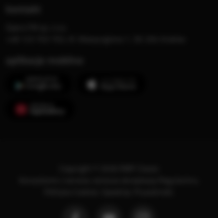
kontakt
Opera FM sp. z o.o.
+48 123 703 703, Al. Waszyngtona 1, 30-204 Kraków
aplikacje mobilne
Copyright © 2026 RMF Classic
Korzystanie z serwisu oznacza akceptację
Regulaminu
.
Polityka Cookies
.
SpeakUp
.
Prywatność
.