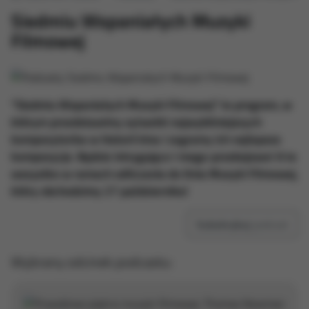
Siedmiu Wspaniałych Muzyki
Filmowej
"Siedmiu Wspaniałych Muzyki Filmowej” to program, w
którym przedstawimy sylwetki najwybitniejszych
kompozytorów w historii kina i zagramy ich najlepsze
kompozycje. Będzie intrygująco i mega-przebojowo! A to
wszystko w ramach odliczania do Dnia Muzyki Filmowej,
który obchodzimy 27 października!
Subskrybuj
podcast
Wybrany odcinek podcastu: