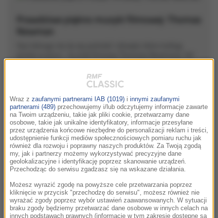
Prawdziwe piękno muzyki filmowej: Thomas
Newman
Styl, którego nie da się podrobić i dźwięki, które trafiają
prosto w serce - to znak firmowy Thomasa Newmana. Od
American Beauty i Skazanych na Shawshank, przez Drogę
do zatracenia i 1917. O mistrzu filmowego nastroju mówi
Tytus Hołdys.
Wraz z
zaufanymi partnerami IAB (1019)
i
innymi zaufanymi
partnerami (489)
przechowujemy i/lub odczytujemy informacje zawarte
00:00
na Twoim urządzeniu, takie jak pliki cookie, przetwarzamy dane
Odtwórz
Wycisz
Ustawieni
osobowe, takie jak unikalne identyfikatory, informacje przesyłane
przez urządzenia końcowe niezbędne do personalizacji reklam i treści,
Udostępnij
udostępnienie funkcji mediów społecznościowych pomiaru ruchu jak
również dla rozwoju i poprawny naszych produktów. Za Twoją zgodą
my, jak i partnerzy możemy wykorzystywać precyzyjne dane
Wszystkie odcinki podcastu:
geolokalizacyjne i identyfikację poprzez skanowanie urządzeń.
Przechodząc do serwisu zgadzasz się na wskazane działania.
Możesz wyrazić zgodę na powyższe cele przetwarzania poprzez
James Newton Howard - kameleon świata
21:09
kliknięcie w przycisk "przechodzę do serwisu", możesz również nie
muzyki filmowej
wyrażać zgody poprzez wybór ustawień zaawansowanych. W sytuacji
braku zgody będziemy przetwarzać dane osobowe w innych celach na
Od ponad czterech dekad jego muzyka towarzyszy
innych podstawach prawnych (informacje w tym zakresie dostępne są