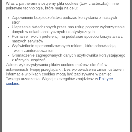
Michael Giacchino to jeden z najbardziej rozpoznawalnych
Wraz z partnerami stosujemy pliki cookies (tzw. ciasteczka) i inne
kompozytorów współczesnego Hollywood. Laureat Oscara,
pokrewne technologie, które mają na celu:
Złotego Globu i kilku nagród Grammy, autor muzyki do
produkcji takich jak...
Zapewnienie bezpieczeństwa podczas korzystania z naszych
stron
Ulepszenie świadczonych przez nas usług poprzez wykorzystanie
danych w celach analitycznych i statystycznych
Alan Menken - Legenda Walta Disneya
28:46
Poznanie Twoich preferencji na podstawie sposobu korzystania z
To on udźwiękowił najwspanialsze filmy animowane lat 90-
naszych serwisów
Wyświetlanie spersonalizowanych reklam, które odpowiadają
tych: „Mała Syrenka”, „Piękna i Bestia”, „Aladyn”,
Twoim zainteresowaniom
„Pocahontas”, „Dzwonnik z Notre Dame”, „Herkules” i wiele...
Gromadzenie zagregowanych danych użytkownika korzystającego
z różnych urządzeń
Zakres wykorzystywania plików cookies możesz określić w
Alexandre Desplat - kompozytor, który
42:54
ustawieniach Twojej przeglądarki. Bez wprowadzenia zmian ustawień,
informacje w plikach cookies mogą być zapisywane w pamięci
opowiada filmy muzyką
Twojego urządzenia. Więcej szczegółów znajdziesz w
Polityce
Jest potęgą w świecie kina. Przez 50 lat pracy w przemyśle
cookies
.
filmowym skomponował muzykę do ponad 190 produkcji
pełnometrażowych. Jego filmografia obejmuje zarówno filmy
kameralne czy...
Gustavo Santaolalla: Od Buenos Aires do
21:56
Hollywood
Gustavo Santaolalla to jeden z najbardziej wyjątkowych