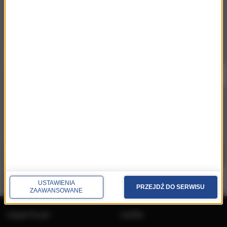
Słuchaj RMF Classic i RMF Classic+ w
aplikacji.
Pobierz i miej najpiękniejszą muzykę filmową i
klasyczną zawsze przy sobie.
USTAWIENIA
PRZEJDŹ DO SERWISU
ZAAWANSOWANE
repertuar
radio