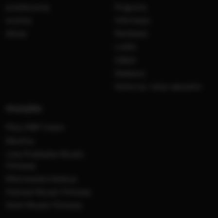
przedwczoraj
Programy
wczoraj
Informacje
dzisiaj
Ramówka
Ludzie
Odbiór
Nadawca
Konkursy i akcje specjalne
muzyka
Płyty RMF Classic
MocArty
Lista Przebojów Muzyki
Filmowej
Mistrzowska Kolekcja
Festiwal Muzyki Filmowej
Dzień Muzyki Filmowej