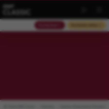
Słuchaj teraz
Słuchaj bez reklam
Radio RMF Classic
Podcasty