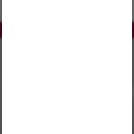
streaming. Ponad 15 mln wyświetleń w pięć
dni
Słuchaj RMF Classic i RMF Classic+ w
aplikacji.
Pobierz i miej najpiękniejszą muzykę filmową i
klasyczną zawsze przy sobie.