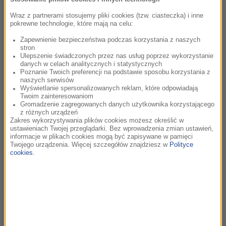
nieodłączną częścią największych filmowych opowieści - od
Wraz z partnerami stosujemy pliki cookies (tzw. ciasteczka) i inne
przygodowych hitów po wzruszające dramaty. Razem z
pokrewne technologie, które mają na celu:
reżyserem,...
Zapewnienie bezpieczeństwa podczas korzystania z naszych
stron
Michael Giacchino - superbohater filmowej
25:27
Ulepszenie świadczonych przez nas usług poprzez wykorzystanie
kompozycji
danych w celach analitycznych i statystycznych
Poznanie Twoich preferencji na podstawie sposobu korzystania z
Michael Giacchino to jeden z najbardziej rozpoznawalnych
naszych serwisów
kompozytorów współczesnego Hollywood. Laureat Oscara,
Wyświetlanie spersonalizowanych reklam, które odpowiadają
Twoim zainteresowaniom
Złotego Globu i kilku nagród Grammy, autor muzyki do
Gromadzenie zagregowanych danych użytkownika korzystającego
produkcji takich jak...
z różnych urządzeń
Zakres wykorzystywania plików cookies możesz określić w
ustawieniach Twojej przeglądarki. Bez wprowadzenia zmian ustawień,
Alan Menken - Legenda Walta Disneya
28:46
informacje w plikach cookies mogą być zapisywane w pamięci
Twojego urządzenia. Więcej szczegółów znajdziesz w
Polityce
To on udźwiękowił najwspanialsze filmy animowane lat 90-
cookies
.
tych: „Mała Syrenka”, „Piękna i Bestia”, „Aladyn”,
„Pocahontas”, „Dzwonnik z Notre Dame”, „Herkules” i wiele...
Alexandre Desplat - kompozytor, który
42:54
opowiada filmy muzyką
Jest potęgą w świecie kina. Przez 50 lat pracy w przemyśle