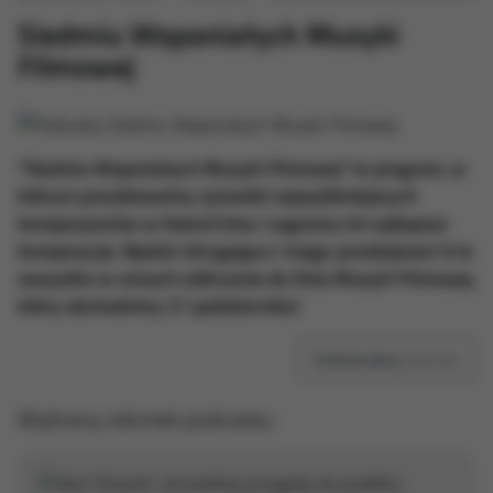
Siedmiu Wspaniałych Muzyki
Filmowej
"Siedmiu Wspaniałych Muzyki Filmowej” to program, w
którym przedstawimy sylwetki najwybitniejszych
kompozytorów w historii kina i zagramy ich najlepsze
kompozycje. Będzie intrygująco i mega-przebojowo! A to
wszystko w ramach odliczania do Dnia Muzyki Filmowej,
który obchodzimy 27 października!
Subskrybuj
podcast
Wybrany odcinek podcastu: