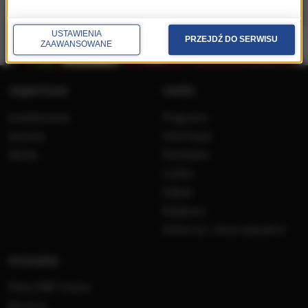
USTAWIENIA
PRZEJDŹ DO SERWISU
ZAAWANSOWANE
repertuar
radio
przedwczoraj
Programy
wczoraj
Informacje
dzisiaj
Ramówka
Ludzie
Odbiór
Nadawca
Konkursy i akcje specjalne
muzyka
Płyty RMF Classic
MocArty