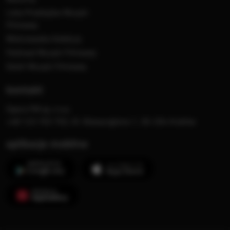
Lista Przebojów Muzyki
Filmowej
Mistrzowska Kolekcja
Festiwal Muzyki Filmowej
Dzień Muzyki Filmowej
kontakt
Opera FM sp. z o.o.
+48 123 703 703, Al. Waszyngtona 1, 30-204 Kraków
aplikacje mobilne