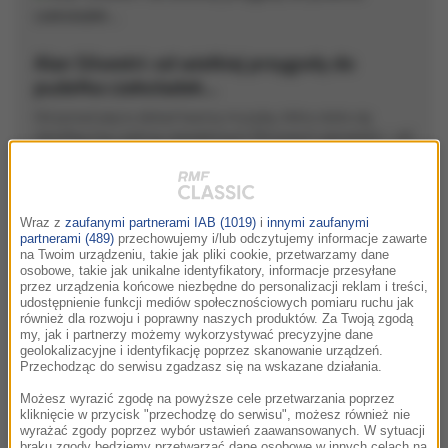
Alan Silvestri: od wielkiej przygody do
pudełka czekoladek…
Od ponad pięciu dekad tworzy muzykę, która stała się
nieodłączną częścią największych filmowych opowieści - od
przygodowych hitów po wzruszające dramaty. Razem z
reżyserem, Robertem Zemeckisem stworzyli muzyczne
DNA takich klasyków jak: „Powrót do przyszłości”, „Forrest
Gump” czy „Ekspres polarny”. Ale jego talent docenili też
Wraz z
zaufanymi partnerami IAB (1019)
i
innymi zaufanymi
twórcy kina akcji i fantasy, bo to właśnie on skomponował
partnerami (489)
przechowujemy i/lub odczytujemy informacje zawarte
epicką muzykę do filmów „Avengers: Endgame” i „Kapitan
na Twoim urządzeniu, takie jak pliki cookie, przetwarzamy dane
Ameryka: Pierwsze starcie”. Jak sam mówi, muzyka filmowa
osobowe, takie jak unikalne identyfikatory, informacje przesyłane
to „opowiadanie historii bez słów” i on robi to z mistrzowską
przez urządzenia końcowe niezbędne do personalizacji reklam i treści,
intuicją. Posłuchajmy razem muzyki wspaniałego Alana
udostępnienie funkcji mediów społecznościowych pomiaru ruchu jak
również dla rozwoju i poprawny naszych produktów. Za Twoją zgodą
Silvestriego. Zapraszam! Magda Wojewoda-Mleczko
my, jak i partnerzy możemy wykorzystywać precyzyjne dane
geolokalizacyjne i identyfikację poprzez skanowanie urządzeń.
Przechodząc do serwisu zgadzasz się na wskazane działania.
00:00
Odtwórz
Wycisz
Ustawieni
Możesz wyrazić zgodę na powyższe cele przetwarzania poprzez
kliknięcie w przycisk "przechodzę do serwisu", możesz również nie
Udostępnij
wyrażać zgody poprzez wybór ustawień zaawansowanych. W sytuacji
braku zgody będziemy przetwarzać dane osobowe w innych celach na