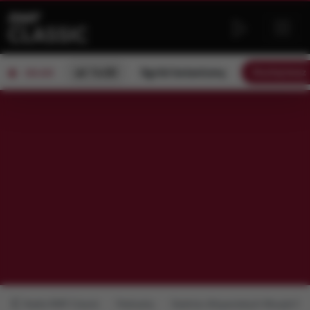
od 14:00
Ogród botaniczny
Słuchaj teraz
ON AIR
Radio RMF Classic
Podcasty