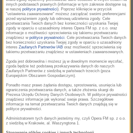
innych podstawach prawnych (informacje w tym zakresie dostępne są
w naszej
polityce prywatności
). Poprzez kliknięcie w przycisk
Wszystkie odcinki podcastu:
"ustawienia zaawansowane" możesz zarządzać swoimi preferencjami
przed wyrażeniem zgody lub odmową udzielenia zgody. Cele
przetwarzania Twoich danych bez konieczności uzyskania Twojej
James Newton Howard - kameleon świata
21:09
zgody w oparciu o uzasadniony interes Opera FM sp. z o.o. oraz
muzyki filmowej
informacje o możliwości sprzeciwienia się takiemu przetwarzaniu
znajdziesz w
polityce prywatności
. Cele przetwarzania Twoich danych
Od ponad czterech dekad jego muzyka towarzyszy
bez konieczności uzyskania Twojej zgody w oparciu o uzasadniony
najważniejszym amerykańskim produkcjom - James
interes
Zaufanych Partnerów IAB
oraz możliwość sprzeciwienia się
takiemu przetwarzaniu znajdziesz w ustawieniach zaawansowanych.
Newton Howard to bowiem kompozytor, który potrafi
znakomicie odnaleźć się w każdym możliwym...
Zgoda jest dobrowolna i możesz ją w dowolnym momencie wycofać,
zgoda będzie też podstawą przekazywania danych do naszych
Zaufanych Partnerów z siedzibą w państwach trzecich (poza
Joe Hisaishi – między ciszą a dźwiękiem
27:23
Europejskim Obszarem Gospodarczym).
Jego muzykę najlepiej znają entuzjaści japońskiego kina
Ponadto masz prawo żądania dostępu, sprostowania, usunięcia lub
anime. To kompozytor z niezwykłą zdolnością do tworzenia
ograniczenia przetwarzania danych, a także złożenia skargi do
melodii, które są proste, ale głęboko poruszające. W jego
Prezesa Urzędu Ochrony Danych Osobowych. W polityce prywatności
znajdziesz informacje jak wykonać swoje prawa. Szczegółowe
dziełach...
informacje na temat przetwarzania Twoich danych znajdują się w
polityce prywatności.
Alan Silvestri: od wielkiej przygody do
42:29
Administratorem tych danych jesteśmy my, czyli Opera FM sp. z o.o.
pudełka czekoladek…
z siedzibą w Krakowie, al. Waszyngtona 1.
Od ponad pięciu dekad tworzy muzykę, która stała się
Stosowanie plików cookies i innych technologii