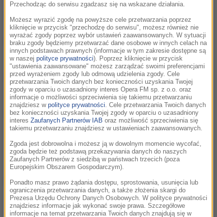
Przechodząc do serwisu zgadzasz się na wskazane działania.
Posłuchaj
10:13
Możesz wyrazić zgodę na powyższe cele przetwarzania poprzez
kliknięcie w przycisk "przechodzę do serwisu", możesz również nie
wyrażać zgody poprzez wybór ustawień zaawansowanych. W sytuacji
Ania Próchniak o serialu "Tatuażysta z
07:07
braku zgody będziemy przetwarzać dane osobowe w innych celach na
Auschwitz"
innych podstawach prawnych (informacje w tym zakresie dostępne są
w naszej
polityce prywatności
). Poprzez kliknięcie w przycisk
"ustawienia zaawansowane" możesz zarządzać swoimi preferencjami
przed wyrażeniem zgody lub odmową udzielenia zgody. Cele
Marcel Sabat o serialu "Tatuażysta z
08:31
przetwarzania Twoich danych bez konieczności uzyskania Twojej
Auschwitz"
zgody w oparciu o uzasadniony interes Opera FM sp. z o.o. oraz
informacje o możliwości sprzeciwienia się takiemu przetwarzaniu
znajdziesz w
polityce prywatności
. Cele przetwarzania Twoich danych
Aleksandra Gruber, Sebastian Dela i
05:55
bez konieczności uzyskania Twojej zgody w oparciu o uzasadniony
interes
Zaufanych Partnerów IAB
oraz możliwość sprzeciwienia się
Gabriela Muskała o młodym pokoleniu
takiemu przetwarzaniu znajdziesz w ustawieniach zaawansowanych.
Spostrzeżenia rozmówców Magdy Juszczyk dają bardzo
Zgoda jest dobrowolna i możesz ją w dowolnym momencie wycofać,
pozytywny obraz branży aktorskiej reprezentowanej przez
zgoda będzie też podstawą przekazywania danych do naszych
młodych adeptów tego zawodu. Posłuchajcie podcastu.
Zaufanych Partnerów z siedzibą w państwach trzecich (poza
Europejskim Obszarem Gospodarczym).
Sebastian Dela o filmie "Błazny" i swoim
11:58
Ponadto masz prawo żądania dostępu, sprostowania, usunięcia lub
aktorstwie
ograniczenia przetwarzania danych, a także złożenia skargi do
Prezesa Urzędu Ochrony Danych Osobowych. W polityce prywatności
Sebastian Dela opowiedział o pracy z Gabrielą Muskałą, a
znajdziesz informacje jak wykonać swoje prawa. Szczegółowe
także o reprezentowanym przez niego pokoleniu aktorskim i
informacje na temat przetwarzania Twoich danych znajdują się w