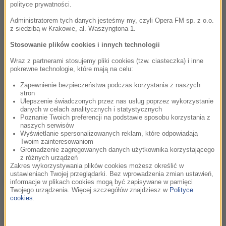
polityce prywatności.
swoim podejściu do zawodu.
Administratorem tych danych jesteśmy my, czyli Opera FM sp. z o.o.
z siedzibą w Krakowie, al. Waszyngtona 1.
Gabriela Muskała o filmie "Błazny"
03:31
Stosowanie plików cookies i innych technologii
Do filmu "Błazny" muzykę skomponował Zbigniew
Zamachowski. Magda Juszczyk rozmawiała z reżyserką i
Wraz z partnerami stosujemy pliki cookies (tzw. ciasteczka) i inne
scenarzystką filmu Gabrielą Muskałą.
pokrewne technologie, które mają na celu:
Zapewnienie bezpieczeństwa podczas korzystania z naszych
stron
Andrzej Seweryn o filmie "Dyrygent" i
10:08
Ulepszenie świadczonych przez nas usług poprzez wykorzystanie
reżyserze Andrzeju Wajdzie
danych w celach analitycznych i statystycznych
Poznanie Twoich preferencji na podstawie sposobu korzystania z
naszych serwisów
Andrzej Seweryn o Johnie Gielgudzie,
04:37
Wyświetlanie spersonalizowanych reklam, które odpowiadają
światowych karierach aktorów i
Twoim zainteresowaniom
Gromadzenie zagregowanych danych użytkownika korzystającego
"Dyrygencie"
z różnych urządzeń
Zakres wykorzystywania plików cookies możesz określić w
ustawieniach Twojej przeglądarki. Bez wprowadzenia zmian ustawień,
Andrzej Seweryn o inspiracjach i ciele
03:16
informacje w plikach cookies mogą być zapisywane w pamięci
aktora
Twojego urządzenia. Więcej szczegółów znajdziesz w
Polityce
cookies
.
Andrzej Seweryn o dostosowaniu się
01:35