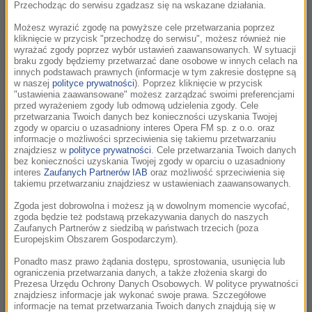
Przechodząc do serwisu zgadzasz się na wskazane działania.
Posłuchaj
10:13
Możesz wyrazić zgodę na powyższe cele przetwarzania poprzez
kliknięcie w przycisk "przechodzę do serwisu", możesz również nie
wyrażać zgody poprzez wybór ustawień zaawansowanych. W sytuacji
Ania Próchniak o serialu "Tatuażysta z
07:07
braku zgody będziemy przetwarzać dane osobowe w innych celach na
Auschwitz"
innych podstawach prawnych (informacje w tym zakresie dostępne są
w naszej
polityce prywatności
). Poprzez kliknięcie w przycisk
"ustawienia zaawansowane" możesz zarządzać swoimi preferencjami
przed wyrażeniem zgody lub odmową udzielenia zgody. Cele
Marcel Sabat o serialu "Tatuażysta z
08:31
przetwarzania Twoich danych bez konieczności uzyskania Twojej
Auschwitz"
zgody w oparciu o uzasadniony interes Opera FM sp. z o.o. oraz
informacje o możliwości sprzeciwienia się takiemu przetwarzaniu
znajdziesz w
polityce prywatności
. Cele przetwarzania Twoich danych
Aleksandra Gruber, Sebastian Dela i
bez konieczności uzyskania Twojej zgody w oparciu o uzasadniony
05:55
interes
Zaufanych Partnerów IAB
oraz możliwość sprzeciwienia się
Gabriela Muskała o młodym pokoleniu
takiemu przetwarzaniu znajdziesz w ustawieniach zaawansowanych.
Spostrzeżenia rozmówców Magdy Juszczyk dają bardzo
Zgoda jest dobrowolna i możesz ją w dowolnym momencie wycofać,
pozytywny obraz branży aktorskiej reprezentowanej przez
zgoda będzie też podstawą przekazywania danych do naszych
młodych adeptów tego zawodu. Posłuchajcie podcastu.
Zaufanych Partnerów z siedzibą w państwach trzecich (poza
Europejskim Obszarem Gospodarczym).
Sebastian Dela o filmie "Błazny" i swoim
11:58
Ponadto masz prawo żądania dostępu, sprostowania, usunięcia lub
aktorstwie
ograniczenia przetwarzania danych, a także złożenia skargi do
Prezesa Urzędu Ochrony Danych Osobowych. W polityce prywatności
Sebastian Dela opowiedział o pracy z Gabrielą Muskałą, a
znajdziesz informacje jak wykonać swoje prawa. Szczegółowe
także o reprezentowanym przez niego pokoleniu aktorskim i
informacje na temat przetwarzania Twoich danych znajdują się w