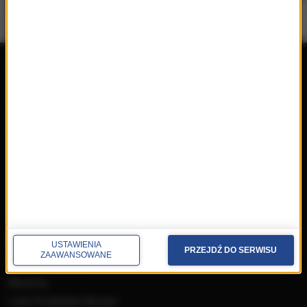
repertuar
radio
przedwczoraj
Programy
wczoraj
Informacje
dzisiaj
Ramówka
Ludzie
Odbiór
Nadawca
Konkursy i akcje specjalne
muzyka
USTAWIENIA
PRZEJDŹ DO SERWISU
ZAAWANSOWANE
Płyty RMF Classic
MocArty
Lista Przebojów Muzyki