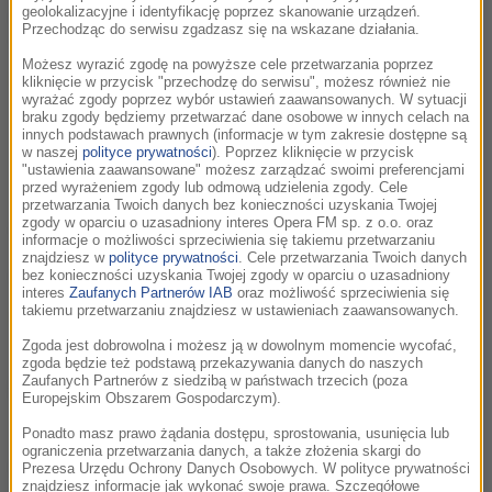
które pojawiły się w Gdyni są m.in. aktorka Irena
geolokalizacyjne i identyfikację poprzez skanowanie urządzeń.
Przechodząc do serwisu zgadzasz się na wskazane działania.
Kwiatkowska i reżyser Agnieszka Holland.
Możesz wyrazić zgodę na powyższe cele przetwarzania poprzez
czytaj więcej
kliknięcie w przycisk "przechodzę do serwisu", możesz również nie
wyrażać zgody poprzez wybór ustawień zaawansowanych. W sytuacji
braku zgody będziemy przetwarzać dane osobowe w innych celach na
innych podstawach prawnych (informacje w tym zakresie dostępne są
100-lecie kina Muza
w naszej
polityce prywatności
). Poprzez kliknięcie w przycisk
"ustawienia zaawansowane" możesz zarządzać swoimi preferencjami
przed wyrażeniem zgody lub odmową udzielenia zgody. Cele
piątek, 19 września 2008 (17:14)
przetwarzania Twoich danych bez konieczności uzyskania Twojej
zgody w oparciu o uzasadniony interes Opera FM sp. z o.o. oraz
Pokazy 100 wyselekcjonowanych filmów uświetnią obchody
informacje o możliwości sprzeciwienia się takiemu przetwarzaniu
100-lecia działalności poznańskiego kina "Muza". Jubileusz
znajdziesz w
polityce prywatności
. Cele przetwarzania Twoich danych
trwać będzie od 21 września do końca grudnia.
bez konieczności uzyskania Twojej zgody w oparciu o uzasadniony
interes
Zaufanych Partnerów IAB
oraz możliwość sprzeciwienia się
takiemu przetwarzaniu znajdziesz w ustawieniach zaawansowanych.
czytaj więcej
Zgoda jest dobrowolna i możesz ją w dowolnym momencie wycofać,
zgoda będzie też podstawą przekazywania danych do naszych
Rozpoczął się VI Festiwal Młodej Sztuki
Zaufanych Partnerów z siedzibą w państwach trzecich (poza
Europejskim Obszarem Gospodarczym).
piątek, 19 września 2008 (09:52)
Ponadto masz prawo żądania dostępu, sprostowania, usunięcia lub
ograniczenia przetwarzania danych, a także złożenia skargi do
Malowanie graffiti, przegląd filmów offowych i wideoartów,
Prezesa Urzędu Ochrony Danych Osobowych. W polityce prywatności
zwiedzanie kopalnianej wieży, wystawy i koncerty złożą się
znajdziesz informacje jak wykonać swoje prawa. Szczegółowe