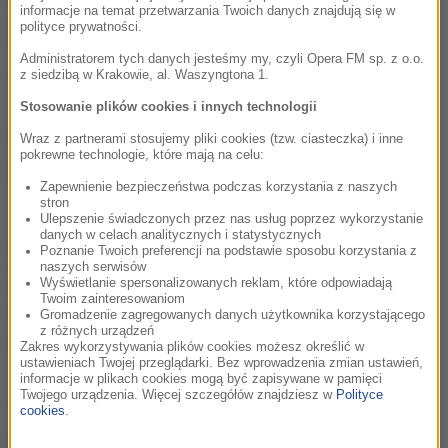
informacje na temat przetwarzania Twoich danych znajdują się w
na VI Festiwal Młodej Sztuki "ARTERIE -Transfuzja", który
polityce prywatności.
rozpoczął się w czwartek w...
Administratorem tych danych jesteśmy my, czyli Opera FM sp. z o.o.
czytaj więcej
z siedzibą w Krakowie, al. Waszyngtona 1.
Stosowanie plików cookies i innych technologii
"33 sceny z życia" Małgorzaty
Wraz z partnerami stosujemy pliki cookies (tzw. ciasteczka) i inne
pokrewne technologie, które mają na celu:
Szumowskiej po pokazie w Gdyni
Zapewnienie bezpieczeństwa podczas korzystania z naszych
stron
czwartek, 18 września 2008 (10:34)
Ulepszenie świadczonych przez nas usług poprzez wykorzystanie
danych w celach analitycznych i statystycznych
Film "33 sceny z życia" w reżyserii Małgorzaty Szumowskiej,
Poznanie Twoich preferencji na podstawie sposobu korzystania z
wspólną produkcję Polski i Niemiec, zaprezentowano w środę
naszych serwisów
dziennikarzom na 33. Festiwalu Polskich Filmów Fabularnych
Wyświetlanie spersonalizowanych reklam, które odpowiadają
Twoim zainteresowaniom
w Gdyni.
Gromadzenie zagregowanych danych użytkownika korzystającego
z różnych urządzeń
czytaj więcej
Zakres wykorzystywania plików cookies możesz określić w
ustawieniach Twojej przeglądarki. Bez wprowadzenia zmian ustawień,
informacje w plikach cookies mogą być zapisywane w pamięci
Twojego urządzenia. Więcej szczegółów znajdziesz w
Polityce
"Boisko bezdomnych" Kasi Adamik
cookies
.
dobrze przyjęte w Gdyni