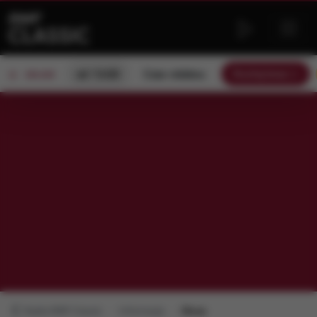
od 13:00
Czas relaksu
Słuchaj teraz
ON AIR
Radio RMF Classic
Informacje
Obraz