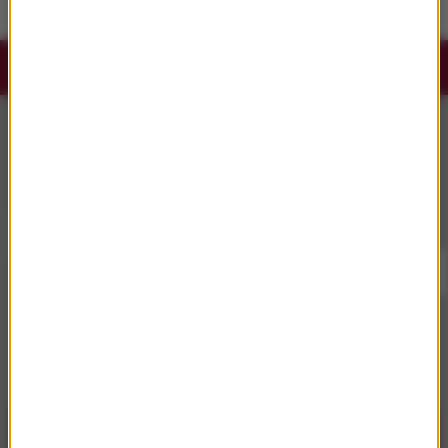
Słuchaj RMF Classic i RMF Classic+ w
aplikacji.
Pobierz i miej najpiękniejszą muzykę filmową i
klasyczną zawsze przy sobie.