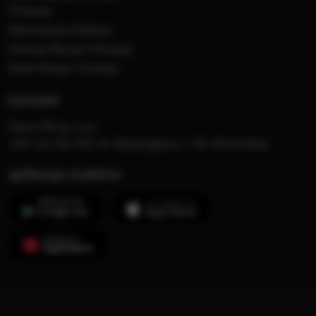
Filmowej
Mistrzowska Kolekcja
Festiwal Muzyki Filmowej
Dzień Muzyki Filmowej
kontakt
Opera FM sp. z o.o.
+48 123 703 703, Al. Waszyngtona 1, 30-204 Kraków
aplikacje mobilne