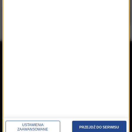
repertuar
radio
przedwczoraj
Programy
wczoraj
Informacje
dzisiaj
Ramówka
Ludzie
Odbiór
Nadawca
Konkursy i akcje specjalne
muzyka
USTAWIENIA
PRZEJDŹ DO SERWISU
ZAAWANSOWANE