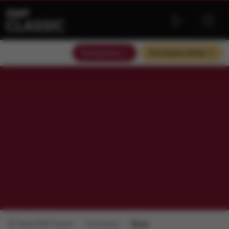
Słuchaj teraz
Słuchaj bez reklam
Radio RMF Classic
Informacje
Obraz