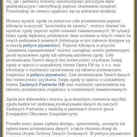
Zakończono zdjęcia do nowego filmu w reżyserii Doroty
my, jak i partnerzy możemy wykorzystywać precyzyjne dane
Kędzierzawskiej - "Jutro będzie lepiej", wspólnej produkcji
geolokalizacyjne i identyfikację poprzez skanowanie urządzeń.
Przechodząc do serwisu zgadzasz się na wskazane działania.
Polski i Japonii - poinformował we wtorek polski producent
tego filmu.
Możesz wyrazić zgodę na powyższe cele przetwarzania poprzez
kliknięcie w przycisk "przechodzę do serwisu", możesz również nie
czytaj więcej
wyrażać zgody poprzez wybór ustawień zaawansowanych. W sytuacji
braku zgody będziemy przetwarzać dane osobowe w innych celach na
innych podstawach prawnych (informacje w tym zakresie dostępne są
w naszej
polityce prywatności
). Poprzez kliknięcie w przycisk
Nadbałtyckie kurorty wspólnie chcą
"ustawienia zaawansowane" możesz zarządzać swoimi preferencjami
przed wyrażeniem zgody lub odmową udzielenia zgody. Cele
zorganizować festiwal muzyki, filmu i
przetwarzania Twoich danych bez konieczności uzyskania Twojej
zgody w oparciu o uzasadniony interes Opera FM sp. z o.o. oraz
teatru
informacje o możliwości sprzeciwienia się takiemu przetwarzaniu
znajdziesz w
polityce prywatności
. Cele przetwarzania Twoich danych
bez konieczności uzyskania Twojej zgody w oparciu o uzasadniony
wtorek, 30 września 2008 (16:07)
interes
Zaufanych Partnerów IAB
oraz możliwość sprzeciwienia się
takiemu przetwarzaniu znajdziesz w ustawieniach zaawansowanych.
Kilka nadbałtyckich miejscowości wypoczynkowych Pomorza
Zachodniego chce wspólnie zorganizować festiwal o randze
Zgoda jest dobrowolna i możesz ją w dowolnym momencie wycofać,
międzynarodowej, który łączyłby muzykę, film i teatr.
zgoda będzie też podstawą przekazywania danych do naszych
Zaufanych Partnerów z siedzibą w państwach trzecich (poza
Europejskim Obszarem Gospodarczym).
czytaj więcej
Ponadto masz prawo żądania dostępu, sprostowania, usunięcia lub
ograniczenia przetwarzania danych, a także złożenia skargi do
Festiwal Kina Niezależnego Off Camera -
Prezesa Urzędu Ochrony Danych Osobowych. W polityce prywatności