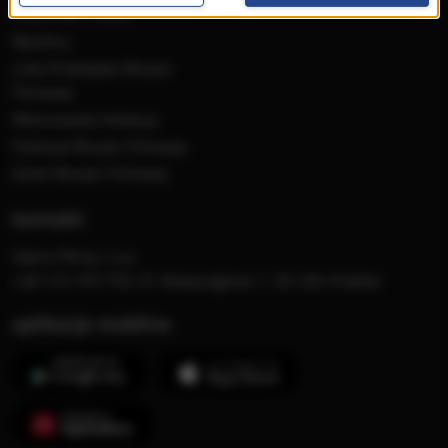
Płyty RMF Classic
MocArty
Lista Przebojów Muzyki
Filmowej
Mistrzowska Kolekcja
Festiwal Muzyki Filmowej
Dzień Muzyki Filmowej
kontakt
Opera FM sp. z o.o.
+48 123 703 703, Al. Waszyngtona 1, 30-204 Kraków
aplikacje mobilne