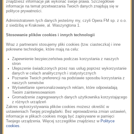
znajdziesz informacje jak wykonać swoje prawa. Szczegółowe
od 1 do 5 października w Krakowie
informacje na temat przetwarzania Twoich danych znajdują się w
polityce prywatności.
poniedziałek, 29 września 2008 (14:11)
Administratorem tych danych jesteśmy my, czyli Opera FM sp. z o.o.
z siedzibą w Krakowie, al. Waszyngtona 1.
Najwyższa w świecie kina nagroda, o wartości 100 tys. euro,
przypadnie twórcy filmu, który zwycięży w konkursie I
Stosowanie plików cookies i innych technologii
Międzynarodowego Festiwalu Kina Niezależnego Off Camera
Wraz z partnerami stosujemy pliki cookies (tzw. ciasteczka) i inne
2008. Festiwal rozpocznie się w...
pokrewne technologie, które mają na celu:
czytaj więcej
Zapewnienie bezpieczeństwa podczas korzystania z naszych
stron
Ulepszenie świadczonych przez nas usług poprzez wykorzystanie
danych w celach analitycznych i statystycznych
Wajda chciałby zrobić film o Wałęsie
Poznanie Twoich preferencji na podstawie sposobu korzystania z
naszych serwisów
Wyświetlanie spersonalizowanych reklam, które odpowiadają
poniedziałek, 29 września 2008 (12:41)
Twoim zainteresowaniom
Gromadzenie zagregowanych danych użytkownika korzystającego
Bardzo chciałbym zrobić film, który pokazywałby Lecha
z różnych urządzeń
Wałęsę w najpiękniejszym momencie jego życia - powiedział
Zakres wykorzystywania plików cookies możesz określić w
w TVN24 Andrzej Wajda.
ustawieniach Twojej przeglądarki. Bez wprowadzenia zmian ustawień,
informacje w plikach cookies mogą być zapisywane w pamięci
Twojego urządzenia. Więcej szczegółów znajdziesz w
Polityce
czytaj więcej
cookies
.