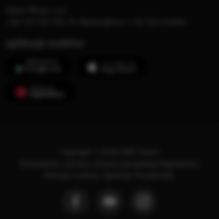
Opera FM sp. z o.o.
+48 123 703 703, Al. Waszyngtona 1, 30-204 Kraków
aplikacje mobilne
Copyright © 2026 RMF Classic
Korzystanie z serwisu oznacza akceptację
Regulaminu
.
Polityka Cookies
.
SpeakUp
.
Prywatność
.