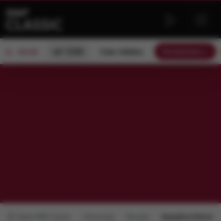
od 13:00
Czas relaksu
Słuchaj teraz
ON AIR
Radio RMF Classic
Informacje
Muzyka