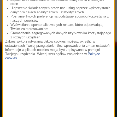
stron
Ulepszenie świadczonych przez nas usług poprzez wykorzystanie
16:27
danych w celach analitycznych i statystycznych
Poznanie Twoich preferencji na podstawie sposobu korzystania z
Joseph Williams, Sally Dworsky
naszych serwisów
Wyświetlanie spersonalizowanych reklam, które odpowiadają
Can You Feel The Love Tonight (wersja
Twoim zainteresowaniom
filmowa)
Gromadzenie zagregowanych danych użytkownika korzystającego
z różnych urządzeń
Zakres wykorzystywania plików cookies możesz określić w
ustawieniach Twojej przeglądarki. Bez wprowadzenia zmian ustawień,
informacje w plikach cookies mogą być zapisywane w pamięci
Lista Przebojów Muzyki Filmowej
Twojego urządzenia. Więcej szczegółów znajdziesz w
Polityce
cookies
.
1
głosuj
Ennio Morricone
Cinema Paradiso
Cinema Paradiso
2
głosuj
Hans Zimmer