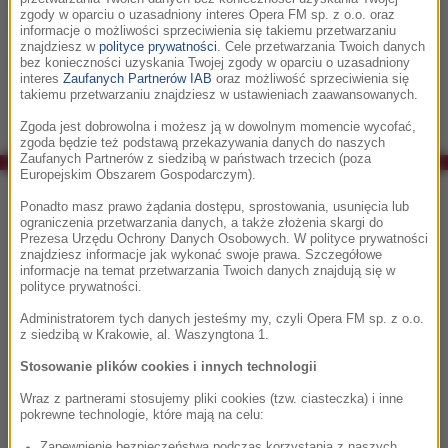
zgody w oparciu o uzasadniony interes Opera FM sp. z o.o. oraz
festiwalowych wspomnień.
informacje o możliwości sprzeciwienia się takiemu przetwarzaniu
znajdziesz w
polityce prywatności
. Cele przetwarzania Twoich danych
FMF CLASSIC
bez konieczności uzyskania Twojej zgody w oparciu o uzasadniony
interes
Zaufanych Partnerów IAB
oraz możliwość sprzeciwienia się
takiemu przetwarzaniu znajdziesz w ustawieniach zaawansowanych.
Zgoda jest dobrowolna i możesz ją w dowolnym momencie wycofać,
zgoda będzie też podstawą przekazywania danych do naszych
Zaufanych Partnerów z siedzibą w państwach trzecich (poza
Europejskim Obszarem Gospodarczym).
Co było grane w RMF Classic?
Ponadto masz prawo żądania dostępu, sprostowania, usunięcia lub
ograniczenia przetwarzania danych, a także złożenia skargi do
Prezesa Urzędu Ochrony Danych Osobowych. W polityce prywatności
16:19
znajdziesz informacje jak wykonać swoje prawa. Szczegółowe
informacje na temat przetwarzania Twoich danych znajdują się w
Ennio Morricone
polityce prywatności.
Once Upon a Time in The West
Administratorem tych danych jesteśmy my, czyli Opera FM sp. z o.o.
z siedzibą w Krakowie, al. Waszyngtona 1.
16:24
Stosowanie plików cookies i innych technologii
Harry Gregson-Williams, Rupert
Wraz z partnerami stosujemy pliki cookies (tzw. ciasteczka) i inne
pokrewne technologie, które mają na celu:
Gregson-Williams
Easter Sunday
Zapewnienie bezpieczeństwa podczas korzystania z naszych