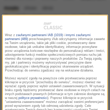
muzyka
słowo
obraz
Specjalna internetowa stacja FMF
Classic!
środa, 13 maja 2026 (15:53)
Wraz z
zaufanymi partnerami IAB (1019)
i
innymi zaufanymi
partnerami (489)
przechowujemy i/lub odczytujemy informacje zawarte
W stacji FMF Classic fani muzyki filmowej znajdą m.in.
na Twoim urządzeniu, takie jak pliki cookie, przetwarzamy dane
osobowe, takie jak unikalne identyfikatory, informacje przesyłane
kompozycje bohaterów tegorocznej edycji.
przez urządzenia końcowe niezbędne do personalizacji reklam i treści,
udostępnienie funkcji mediów społecznościowych pomiaru ruchu jak
również dla rozwoju i poprawny naszych produktów. Za Twoją zgodą
my, jak i partnerzy możemy wykorzystywać precyzyjne dane
geolokalizacyjne i identyfikację poprzez skanowanie urządzeń.
Przechodząc do serwisu zgadzasz się na wskazane działania.
Możesz wyrazić zgodę na powyższe cele przetwarzania poprzez
kliknięcie w przycisk "przechodzę do serwisu", możesz również nie
wyrażać zgody poprzez wybór ustawień zaawansowanych. W sytuacji
braku zgody będziemy przetwarzać dane osobowe w innych celach na
innych podstawach prawnych (informacje w tym zakresie dostępne są
w naszej
polityce prywatności
). Poprzez kliknięcie w przycisk
"ustawienia zaawansowane" możesz zarządzać swoimi preferencjami
przed wyrażeniem zgody lub odmową udzielenia zgody. Cele
W playliście FMF Classic znalazło się też wiele pretekstów do
przetwarzania Twoich danych bez konieczności uzyskania Twojej