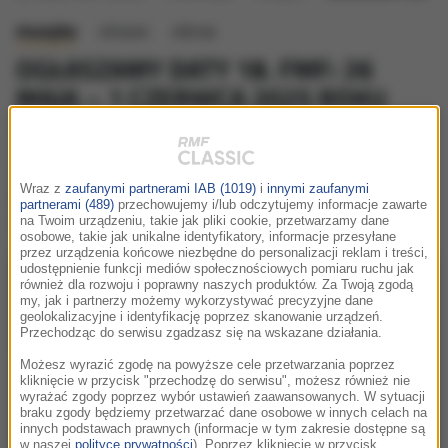
muzyka
słowo
obraz
OGŁASZAMY DATY 18. FMF: 26
MAJA – 1 CZERWCA 2025 ROKU
czwartek, 13 lutego 2025 (10:00)
Zapiszcie sobie w kalendarzach – widzimy się już pod
Wraz z
zaufanymi partnerami IAB (1019)
i
innymi zaufanymi
koniec maja na 18. Festiwalu Muzyki Filmowej w
partnerami (489)
przechowujemy i/lub odczytujemy informacje zawarte
Krakowie!
na Twoim urządzeniu, takie jak pliki cookie, przetwarzamy dane
osobowe, takie jak unikalne identyfikatory, informacje przesyłane
przez urządzenia końcowe niezbędne do personalizacji reklam i treści,
udostępnienie funkcji mediów społecznościowych pomiaru ruchu jak
również dla rozwoju i poprawny naszych produktów. Za Twoją zgodą
my, jak i partnerzy możemy wykorzystywać precyzyjne dane
geolokalizacyjne i identyfikację poprzez skanowanie urządzeń.
Przechodząc do serwisu zgadzasz się na wskazane działania.
Możesz wyrazić zgodę na powyższe cele przetwarzania poprzez
kliknięcie w przycisk "przechodzę do serwisu", możesz również nie
wyrażać zgody poprzez wybór ustawień zaawansowanych. W sytuacji
braku zgody będziemy przetwarzać dane osobowe w innych celach na
innych podstawach prawnych (informacje w tym zakresie dostępne są
w naszej
polityce prywatności
). Poprzez kliknięcie w przycisk