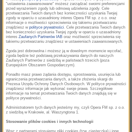
"ustawienia zaawansowane" możesz zarządzać swoimi preferencjami
przed wyrażeniem zgody lub odmową udzielenia zgody. Cele
przetwarzania Twoich danych bez konieczności uzyskania Twojej
Tradycyjnie zaczniemy od warsztatów kompozytorskich w
zgody w oparciu o uzasadniony interes Opera FM sp. z o.o. oraz
Lusławicach, które przeznaczone są dla uczestników
informacje o możliwości sprzeciwienia się takiemu przetwarzaniu
znajdziesz w
polityce prywatności
. Cele przetwarzania Twoich danych
konkursu FMF Young Talent Award. Następnie wrócimy do
bez konieczności uzyskania Twojej zgody w oparciu o uzasadniony
Krakowa, by między innymi posłuchać selekcji najlepszych
interes
Zaufanych Partnerów IAB
oraz możliwość sprzeciwienia się
takiemu przetwarzaniu znajdziesz w ustawieniach zaawansowanych.
ścieżek dźwiękowych ostatnich lat i wziąć udział w wielkim
koncercie symultanicznym. Nie zabraknie też propozycji dla
Zgoda jest dobrowolna i możesz ją w dowolnym momencie wycofać,
zgoda będzie też podstawą przekazywania danych do naszych
najmłodszych odbiorców z okazji Dnia Dziecka.
Zaufanych Partnerów z siedzibą w państwach trzecich (poza
Europejskim Obszarem Gospodarczym).
Oprócz tego, jak co roku, odbędzie się Forum Audiowizualne
Ponadto masz prawo żądania dostępu, sprostowania, usunięcia lub
FMF – cykl spotkań z ekspertami z branży muzycznej i
ograniczenia przetwarzania danych, a także złożenia skargi do
filmowej. Zorganizujemy też Miasteczko Festiwalowe FMF z
Prezesa Urzędu Ochrony Danych Osobowych. W polityce prywatności
znajdziesz informacje jak wykonać swoje prawa. Szczegółowe
ofertą aktywności dla całej rodziny.
informacje na temat przetwarzania Twoich danych znajdują się w
polityce prywatności.
Więcej szczegółów programowych będziemy mogli zdradzić
Administratorem tych danych jesteśmy my, czyli Opera FM sp. z o.o.
Wam już niedługo :) Prosimy o jeszcze chwilę cierpliwości i
z siedzibą w Krakowie, al. Waszyngtona 1.
zachęcamy do obserwowania naszych social mediów :)
Stosowanie plików cookies i innych technologii
Do zobaczenia!
Wraz z partnerami stosujemy pliki cookies (tzw. ciasteczka) i inne