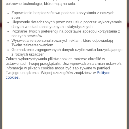
pokrewne technologie, które mają na celu:
Zapewnienie bezpieczeństwa podczas korzystania z naszych
stron
Ulepszenie świadczonych przez nas usług poprzez wykorzystanie
danych w celach analitycznych i statystycznych
Poznanie Twoich preferencji na podstawie sposobu korzystania z
Co było grane w RMF Classic?
naszych serwisów
Wyświetlanie spersonalizowanych reklam, które odpowiadają
Twoim zainteresowaniom
05:51
Gromadzenie zagregowanych danych użytkownika korzystającego
z różnych urządzeń
Franz Joseph Haydn
Zakres wykorzystywania plików cookies możesz określić w
ustawieniach Twojej przeglądarki. Bez wprowadzenia zmian ustawień,
Symfonia nr 101 D-dur Zegarowa (2)
informacje w plikach cookies mogą być zapisywane w pamięci
Twojego urządzenia. Więcej szczegółów znajdziesz w
Polityce
cookies
.
05:57
Arturo Marquez
Conga del fuego nuevo
06:02