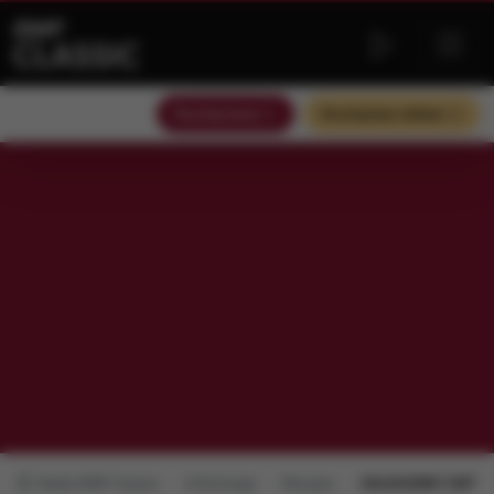
Słuchaj teraz
Słuchaj bez reklam
Radio RMF Classic
Informacje
Muzyka