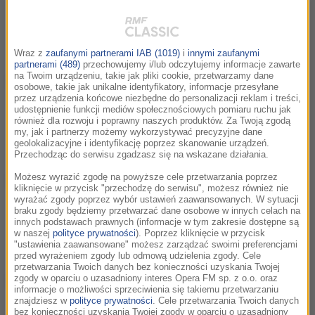
Jak zwykle sporo się dzieje w serialowym świecie, w tym
tygodniu pojawiały się informacje, które pokazują, że czasem
- pewnych rzeczy w tej przedziwnej branży przewidzieć nie
można....
Wraz z
zaufanymi partnerami IAB (1019)
i
innymi zaufanymi
partnerami (489)
przechowujemy i/lub odczytujemy informacje zawarte
na Twoim urządzeniu, takie jak pliki cookie, przetwarzamy dane
Najsłodsze są powroty
15:42
osobowe, takie jak unikalne identyfikatory, informacje przesyłane
W serialowym świecie nic tak nie cieszy jak wyczekiwane
przez urządzenia końcowe niezbędne do personalizacji reklam i treści,
udostępnienie funkcji mediów społecznościowych pomiaru ruchu jak
powroty. Nowe produkcje są ciekawe, ale to seriale, które już
również dla rozwoju i poprawny naszych produktów. Za Twoją zgodą
zdążyliśmy pokochać sprawiają, że przeglądamy z
my, jak i partnerzy możemy wykorzystywać precyzyjne dane
niecierpliwością...
geolokalizacyjne i identyfikację poprzez skanowanie urządzeń.
Przechodząc do serwisu zgadzasz się na wskazane działania.
Możesz wyrazić zgodę na powyższe cele przetwarzania poprzez
Nie jest łatwo nas rozbawić
14:10
kliknięcie w przycisk "przechodzę do serwisu", możesz również nie
Przestraszyć widzów - nie jest trudno, pokazać im rzeczy
wyrażać zgody poprzez wybór ustawień zaawansowanych. W sytuacji
braku zgody będziemy przetwarzać dane osobowe w innych celach na
niepokojące i budzące lęk - nic specjalnego. Ale rozbawić
innych podstawach prawnych (informacje w tym zakresie dostępne są
współczesnego widza - to dopiero wyzwanie. Podczas gdy
w naszej
polityce prywatności
). Poprzez kliknięcie w przycisk
seriale...
"ustawienia zaawansowane" możesz zarządzać swoimi preferencjami
przed wyrażeniem zgody lub odmową udzielenia zgody. Cele
przetwarzania Twoich danych bez konieczności uzyskania Twojej
Piękna jesień tej wiosny
zgody w oparciu o uzasadniony interes Opera FM sp. z o.o. oraz
12:52
informacje o możliwości sprzeciwienia się takiemu przetwarzaniu
Do jesiennego sezonu na strachy i duchy jeszcze daleko, ale
znajdziesz w
polityce prywatności
. Cele przetwarzania Twoich danych
wygląda na to, że już dziś stacje telewizyjne rozmyślają, czy
bez konieczności uzyskania Twojej zgody w oparciu o uzasadniony