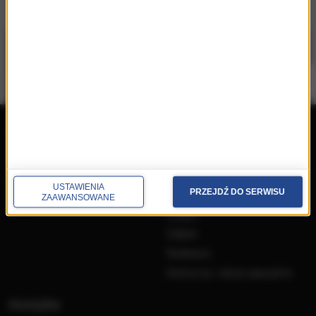
repertuar
radio
przedwczoraj
Programy
wczoraj
Informacje
USTAWIENIA
PRZEJDŹ DO SERWISU
dzisiaj
Ramówka
ZAAWANSOWANE
Ludzie
Odbiór
Nadawca
Konkursy i akcje specjalne
muzyka