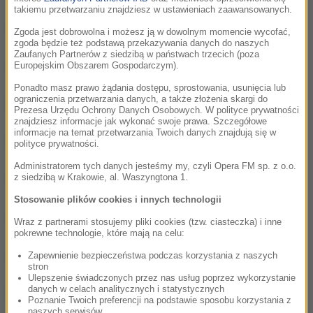
takiemu przetwarzaniu znajdziesz w ustawieniach zaawansowanych.
To kiedy ślub? - odcinek 3
03:26
Zgoda jest dobrowolna i możesz ją w dowolnym momencie wycofać,
zgoda będzie też podstawą przekazywania danych do naszych
Zaufanych Partnerów z siedzibą w państwach trzecich (poza
Słodkie chwile - odcinek 4
04:04
Europejskim Obszarem Gospodarczym).
Ponadto masz prawo żądania dostępu, sprostowania, usunięcia lub
ograniczenia przetwarzania danych, a także złożenia skargi do
Stara miłość nie rdzewieje - odcinek 5
03:13
Prezesa Urzędu Ochrony Danych Osobowych. W polityce prywatności
znajdziesz informacje jak wykonać swoje prawa. Szczegółowe
informacje na temat przetwarzania Twoich danych znajdują się w
Urodziny - odcinek 6
03:21
polityce prywatności.
Administratorem tych danych jesteśmy my, czyli Opera FM sp. z o.o.
Ostry dyżur - odcinek 7
z siedzibą w Krakowie, al. Waszyngtona 1.
04:19
Stosowanie plików cookies i innych technologii
Poznaj mojego eks - odcinek 8
04:25
Wraz z partnerami stosujemy pliki cookies (tzw. ciasteczka) i inne
pokrewne technologie, które mają na celu:
Prawda wychodzi na jaw - odcinek 9
03:05
Zapewnienie bezpieczeństwa podczas korzystania z naszych
stron
Ulepszenie świadczonych przez nas usług poprzez wykorzystanie
danych w celach analitycznych i statystycznych
Jak wygląda stegozaur - odcinek 10
03:44
Poznanie Twoich preferencji na podstawie sposobu korzystania z
naszych serwisów