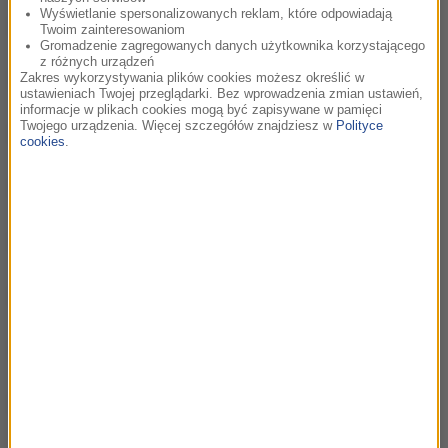
Wyświetlanie spersonalizowanych reklam, które odpowiadają
Telefony, telefony - odcinek 11
03:19
Twoim zainteresowaniom
Gromadzenie zagregowanych danych użytkownika korzystającego
z różnych urządzeń
O, choinka! - odcinek 12
03:41
Zakres wykorzystywania plików cookies możesz określić w
ustawieniach Twojej przeglądarki. Bez wprowadzenia zmian ustawień,
informacje w plikach cookies mogą być zapisywane w pamięci
Twojego urządzenia. Więcej szczegółów znajdziesz w
Polityce
Za głosem serca - odcinek 13
03:55
cookies
.
Zawieszenie broni - odcinek 14
03:37
Rozbita szybka - odcinek 15
03:52
Dobre i złe wiadomości - odcinek 16
03:30
Rozstania i powroty - odcinek 17
03:30
Niespodziewany gość - odcinek 18
04:22