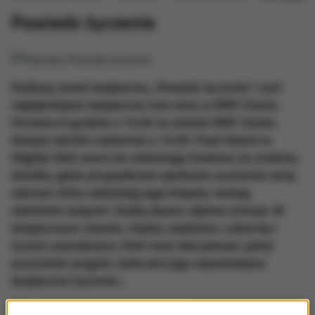
Powiedz życzenie
Radiowy serial świąteczny „Powiedz życzenie”, czyli
najpiękniejsze świąteczne love story w RMF Classic.
Premiera 6 grudnia o 13:30 na antenie RMF Classic.
Kolejne odcinki codziennie o 13:30. Finał historii w
Wigilię! Olek wraca do rodzinnego Krakowa na urodziny
dziadka, gdzie przypadkowe spotkanie uruchamia serię
zdarzeń, które odsłaniają jego kłopoty, testują
wieloletni związek i budzą dawno uśpione emocje. W
świątecznym chaosie, między szpitalem, cukiernią i
życiem zawodowym, Olek musi zdecydować, jakiej
przyszłości pragnie i jakie jest jego najważniejsze
świąteczne życzenie...
Subskrybuj
podcast