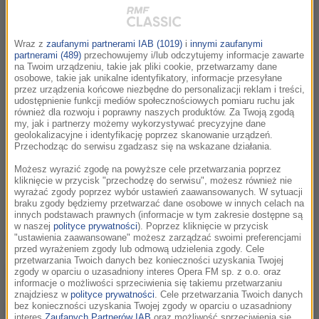
Wybrany odcinek podcastu:
Wraz z
zaufanymi partnerami IAB (1019)
i
innymi zaufanymi
partnerami (489)
przechowujemy i/lub odczytujemy informacje zawarte
na Twoim urządzeniu, takie jak pliki cookie, przetwarzamy dane
osobowe, takie jak unikalne identyfikatory, informacje przesyłane
przez urządzenia końcowe niezbędne do personalizacji reklam i treści,
udostępnienie funkcji mediów społecznościowych pomiaru ruchu jak
Jak wygląda stegozaur - odcinek 10
również dla rozwoju i poprawny naszych produktów. Za Twoją zgodą
my, jak i partnerzy możemy wykorzystywać precyzyjne dane
geolokalizacyjne i identyfikację poprzez skanowanie urządzeń.
Przechodząc do serwisu zgadzasz się na wskazane działania.
00:00
Odtwórz
Wycisz
Ustawieni
Możesz wyrazić zgodę na powyższe cele przetwarzania poprzez
kliknięcie w przycisk "przechodzę do serwisu", możesz również nie
Udostępnij
wyrażać zgody poprzez wybór ustawień zaawansowanych. W sytuacji
braku zgody będziemy przetwarzać dane osobowe w innych celach na
innych podstawach prawnych (informacje w tym zakresie dostępne są
w naszej
polityce prywatności
). Poprzez kliknięcie w przycisk
Wszystkie odcinki podcastu:
"ustawienia zaawansowane" możesz zarządzać swoimi preferencjami
przed wyrażeniem zgody lub odmową udzielenia zgody. Cele
przetwarzania Twoich danych bez konieczności uzyskania Twojej
Powrót na święta do domu - odcinek 1
03:06
zgody w oparciu o uzasadniony interes Opera FM sp. z o.o. oraz
informacje o możliwości sprzeciwienia się takiemu przetwarzaniu
znajdziesz w
polityce prywatności
. Cele przetwarzania Twoich danych
bez konieczności uzyskania Twojej zgody w oparciu o uzasadniony
Spotkanie po latach - odcinek 2
03:45
interes
Zaufanych Partnerów IAB
oraz możliwość sprzeciwienia się