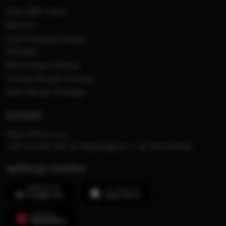
Płyty RMF Classic
MocArty
Lista Przebojów Muzyki
Filmowej
Mistrzowska Kolekcja
Festiwal Muzyki Filmowej
Dzień Muzyki Filmowej
kontakt
Opera FM sp. z o.o.
+48 123 703 703, Al. Waszyngtona 1, 30-204 Kraków
aplikacje mobilne