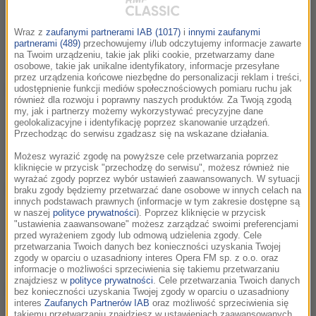
Udostępnij
Wraz z
zaufanymi partnerami IAB (1017)
i
innymi zaufanymi
partnerami (489)
przechowujemy i/lub odczytujemy informacje zawarte
Wszystkie odcinki podcastu:
na Twoim urządzeniu, takie jak pliki cookie, przetwarzamy dane
osobowe, takie jak unikalne identyfikatory, informacje przesyłane
przez urządzenia końcowe niezbędne do personalizacji reklam i treści,
Andrzej Bargiel
29:11
udostępnienie funkcji mediów społecznościowych pomiaru ruchu jak
również dla rozwoju i poprawny naszych produktów. Za Twoją zgodą
W czasie Świąt Bożego Narodzenia 2025 jednym z gości
my, jak i partnerzy możemy wykorzystywać precyzyjne dane
RMF Classic był Andrzej Bargiel, mistrz zimowych sportów
geolokalizacyjne i identyfikację poprzez skanowanie urządzeń.
Przechodząc do serwisu zgadzasz się na wskazane działania.
ekstremalnych. Pierwszy człowiek, który w tym roku
dokonał wyczynowego zjazdu...
Możesz wyrazić zgodę na powyższe cele przetwarzania poprzez
kliknięcie w przycisk "przechodzę do serwisu", możesz również nie
wyrażać zgody poprzez wybór ustawień zaawansowanych. W sytuacji
Lataj, kto może!
48:16
braku zgody będziemy przetwarzać dane osobowe w innych celach na
innych podstawach prawnych (informacje w tym zakresie dostępne są
Jak pokonać lęk przed lataniem i co warto wiedzieć, by
w naszej
polityce prywatności
). Poprzez kliknięcie w przycisk
podróżować bez duszy na ramieniu? Zapraszamy na program
"ustawienia zaawansowane" możesz zarządzać swoimi preferencjami
z udziałem pilota i psychologa kpt. Mateusza Osęki, autora
przed wyrażeniem zgody lub odmową udzielenia zgody. Cele
przetwarzania Twoich danych bez konieczności uzyskania Twojej
profilu Let’s...
zgody w oparciu o uzasadniony interes Opera FM sp. z o.o. oraz
informacje o możliwości sprzeciwienia się takiemu przetwarzaniu
znajdziesz w
polityce prywatności
. Cele przetwarzania Twoich danych
Święto Lotnictwa Polskiego
09:05
bez konieczności uzyskania Twojej zgody w oparciu o uzasadniony
interes
Zaufanych Partnerów IAB
oraz możliwość sprzeciwienia się
Jest to święto lotnictwa cywilnego, wojskowego i całego
takiemu przetwarzaniu znajdziesz w ustawieniach zaawansowanych.