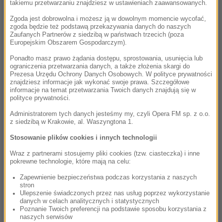
takiemu przetwarzaniu znajdziesz w ustawieniach zaawansowanych.
Święto Lotnictwa Polskiego
09:05
Zgoda jest dobrowolna i możesz ją w dowolnym momencie wycofać,
Jest to święto lotnictwa cywilnego, wojskowego i całego
zgoda będzie też podstawą przekazywania danych do naszych
przemysłu lotniczego. Dlaczego obchodzone jest 28 sierpnia?
Zaufanych Partnerów z siedzibą w państwach trzecich (poza
Europejskim Obszarem Gospodarczym).
Jakimi osiągnięciami mogą poszczycić się zawodnicy
Samolotowej Kadry...
Ponadto masz prawo żądania dostępu, sprostowania, usunięcia lub
ograniczenia przetwarzania danych, a także złożenia skargi do
Prezesa Urzędu Ochrony Danych Osobowych. W polityce prywatności
XXVII Łódzkie Spotkania Baletowe.
17:41
znajdziesz informacje jak wykonać swoje prawa. Szczegółowe
informacje na temat przetwarzania Twoich danych znajdują się w
Repertuar rekomenduje rzeczniczka
polityce prywatności.
prasowa Katarzyna Sanocka.
Administratorem tych danych jesteśmy my, czyli Opera FM sp. z o.o.
Łódzkie Spotkania Baletowe to taneczne biennale z 55-
z siedzibą w Krakowie, al. Waszyngtona 1.
letnią tradycją, które na przestrzeni lat stały się największą i
najbardziej prestiżową imprezą baletową w Polsce oraz...
Stosowanie plików cookies i innych technologii
Wraz z partnerami stosujemy pliki cookies (tzw. ciasteczka) i inne
Passacaglia Leszka Możdżera i Adama
pokrewne technologie, które mają na celu:
21:39
Bałdycha
Zapewnienie bezpieczeństwa podczas korzystania z naszych
Bałdych i Możdżer kreują charakterystyczny dla siebie świat.
stron
Ulepszenie świadczonych przez nas usług poprzez wykorzystanie
Świat pełen wyważonego piękna wyrażającego się w
danych w celach analitycznych i statystycznych
szlachetnej kameralistyce ale również piętrzącego się w
Poznanie Twoich preferencji na podstawie sposobu korzystania z
burzliwych,...
naszych serwisów