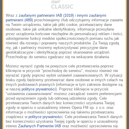
00:00
Odtwórz
Wycisz
Ustawieni
Wraz z
zaufanymi partnerami IAB (1019)
i
innymi zaufanymi
partnerami (489)
przechowujemy i/lub odczytujemy informacje zawarte
Udostępnij
na Twoim urządzeniu, takie jak pliki cookie, przetwarzamy dane
osobowe, takie jak unikalne identyfikatory, informacje przesyłane
przez urządzenia końcowe niezbędne do personalizacji reklam i treści,
udostępnienie funkcji mediów społecznościowych pomiaru ruchu jak
Wszystkie odcinki podcastu:
również dla rozwoju i poprawny naszych produktów. Za Twoją zgodą
my, jak i partnerzy możemy wykorzystywać precyzyjne dane
geolokalizacyjne i identyfikację poprzez skanowanie urządzeń.
Andrzej Bargiel
29:11
Przechodząc do serwisu zgadzasz się na wskazane działania.
W czasie Świąt Bożego Narodzenia 2025 jednym z gości
Możesz wyrazić zgodę na powyższe cele przetwarzania poprzez
RMF Classic był Andrzej Bargiel, mistrz zimowych sportów
kliknięcie w przycisk "przechodzę do serwisu", możesz również nie
ekstremalnych. Pierwszy człowiek, który w tym roku
wyrażać zgody poprzez wybór ustawień zaawansowanych. W sytuacji
dokonał wyczynowego zjazdu...
braku zgody będziemy przetwarzać dane osobowe w innych celach na
innych podstawach prawnych (informacje w tym zakresie dostępne są
w naszej
polityce prywatności
). Poprzez kliknięcie w przycisk
"ustawienia zaawansowane" możesz zarządzać swoimi preferencjami
Lataj, kto może!
48:16
przed wyrażeniem zgody lub odmową udzielenia zgody. Cele
Jak pokonać lęk przed lataniem i co warto wiedzieć, by
przetwarzania Twoich danych bez konieczności uzyskania Twojej
zgody w oparciu o uzasadniony interes Opera FM sp. z o.o. oraz
podróżować bez duszy na ramieniu? Zapraszamy na program
informacje o możliwości sprzeciwienia się takiemu przetwarzaniu
z udziałem pilota i psychologa kpt. Mateusza Osęki, autora
znajdziesz w
polityce prywatności
. Cele przetwarzania Twoich danych
profilu Let’s...
bez konieczności uzyskania Twojej zgody w oparciu o uzasadniony
interes
Zaufanych Partnerów IAB
oraz możliwość sprzeciwienia się