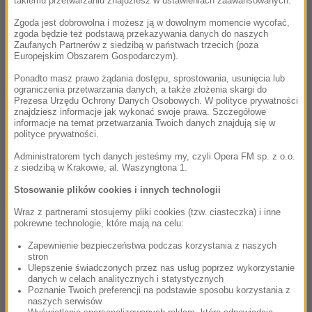
takiemu przetwarzaniu znajdziesz w ustawieniach zaawansowanych.
Jest to święto lotnictwa cywilnego, wojskowego i całego
przemysłu lotniczego. Dlaczego obchodzone jest 28 sierpnia?
Zgoda jest dobrowolna i możesz ją w dowolnym momencie wycofać,
zgoda będzie też podstawą przekazywania danych do naszych
Jakimi osiągnięciami mogą poszczycić się zawodnicy
Zaufanych Partnerów z siedzibą w państwach trzecich (poza
Samolotowej Kadry...
Europejskim Obszarem Gospodarczym).
Ponadto masz prawo żądania dostępu, sprostowania, usunięcia lub
XXVII Łódzkie Spotkania Baletowe.
17:41
ograniczenia przetwarzania danych, a także złożenia skargi do
Repertuar rekomenduje rzeczniczka
Prezesa Urzędu Ochrony Danych Osobowych. W polityce prywatności
znajdziesz informacje jak wykonać swoje prawa. Szczegółowe
prasowa Katarzyna Sanocka.
informacje na temat przetwarzania Twoich danych znajdują się w
Łódzkie Spotkania Baletowe to taneczne biennale z 55-
polityce prywatności.
letnią tradycją, które na przestrzeni lat stały się największą i
Administratorem tych danych jesteśmy my, czyli Opera FM sp. z o.o.
najbardziej prestiżową imprezą baletową w Polsce oraz...
z siedzibą w Krakowie, al. Waszyngtona 1.
Stosowanie plików cookies i innych technologii
Passacaglia Leszka Możdżera i Adama
21:39
Wraz z partnerami stosujemy pliki cookies (tzw. ciasteczka) i inne
Bałdycha
pokrewne technologie, które mają na celu:
Bałdych i Możdżer kreują charakterystyczny dla siebie świat.
Zapewnienie bezpieczeństwa podczas korzystania z naszych
Świat pełen wyważonego piękna wyrażającego się w
stron
szlachetnej kameralistyce ale również piętrzącego się w
Ulepszenie świadczonych przez nas usług poprzez wykorzystanie
burzliwych,...
danych w celach analitycznych i statystycznych
Poznanie Twoich preferencji na podstawie sposobu korzystania z
naszych serwisów