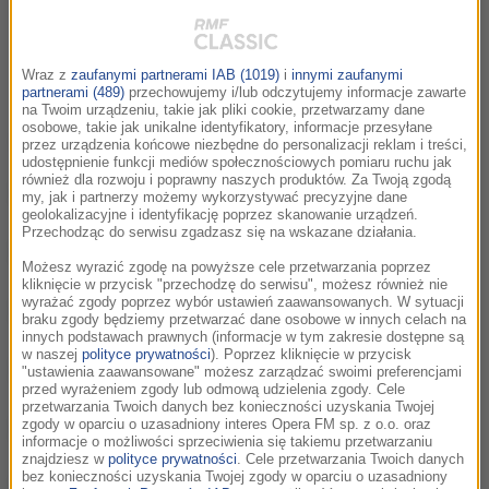
00:00
Odtwórz
Wycisz
Ustawieni
Udostępnij
Wraz z
zaufanymi partnerami IAB (1019)
i
innymi zaufanymi
partnerami (489)
przechowujemy i/lub odczytujemy informacje zawarte
na Twoim urządzeniu, takie jak pliki cookie, przetwarzamy dane
osobowe, takie jak unikalne identyfikatory, informacje przesyłane
Wszystkie odcinki podcastu:
przez urządzenia końcowe niezbędne do personalizacji reklam i treści,
udostępnienie funkcji mediów społecznościowych pomiaru ruchu jak
również dla rozwoju i poprawny naszych produktów. Za Twoją zgodą
Bliskie Spotkania z Vito Bambino cz.12
02:39
my, jak i partnerzy możemy wykorzystywać precyzyjne dane
geolokalizacyjne i identyfikację poprzez skanowanie urządzeń.
Przechodząc do serwisu zgadzasz się na wskazane działania.
Bliskie Spotkania z Vito Bambino cz.11
02:53
Możesz wyrazić zgodę na powyższe cele przetwarzania poprzez
kliknięcie w przycisk "przechodzę do serwisu", możesz również nie
wyrażać zgody poprzez wybór ustawień zaawansowanych. W sytuacji
Bliskie Spotkania z Vito Bambino cz.10
02:28
braku zgody będziemy przetwarzać dane osobowe w innych celach na
innych podstawach prawnych (informacje w tym zakresie dostępne są
w naszej
polityce prywatności
). Poprzez kliknięcie w przycisk
Bliskie Spotkania z Vito Bambino cz.9
02:33
"ustawienia zaawansowane" możesz zarządzać swoimi preferencjami
przed wyrażeniem zgody lub odmową udzielenia zgody. Cele
przetwarzania Twoich danych bez konieczności uzyskania Twojej
Bliskie Spotkania z Vito Bambino cz.8
zgody w oparciu o uzasadniony interes Opera FM sp. z o.o. oraz
02:41
informacje o możliwości sprzeciwienia się takiemu przetwarzaniu
znajdziesz w
polityce prywatności
. Cele przetwarzania Twoich danych
bez konieczności uzyskania Twojej zgody w oparciu o uzasadniony
Bliskie Spotkania z Vito Bambino cz.7