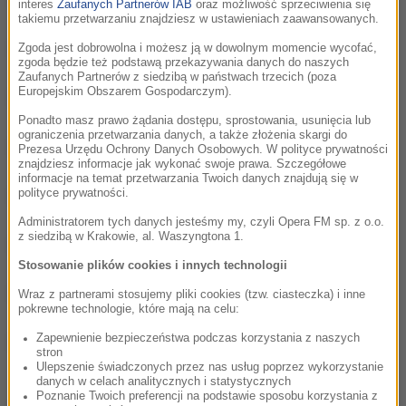
02:22
interes
Zaufanych Partnerów IAB
oraz możliwość sprzeciwienia się
takiemu przetwarzaniu znajdziesz w ustawieniach zaawansowanych.
Bliskie Spotkania z Vito Bambino cz.6
01:58
Zgoda jest dobrowolna i możesz ją w dowolnym momencie wycofać,
zgoda będzie też podstawą przekazywania danych do naszych
Zaufanych Partnerów z siedzibą w państwach trzecich (poza
Europejskim Obszarem Gospodarczym).
Bliskie Spotkania z Vito Bambino cz.5
02:19
Ponadto masz prawo żądania dostępu, sprostowania, usunięcia lub
ograniczenia przetwarzania danych, a także złożenia skargi do
Bliskie Spotkania z Vito Bambino cz.4
02:21
Prezesa Urzędu Ochrony Danych Osobowych. W polityce prywatności
znajdziesz informacje jak wykonać swoje prawa. Szczegółowe
informacje na temat przetwarzania Twoich danych znajdują się w
Bliskie Spotkania z Vito Bambino cz.3
polityce prywatności.
02:32
Administratorem tych danych jesteśmy my, czyli Opera FM sp. z o.o.
z siedzibą w Krakowie, al. Waszyngtona 1.
Bliskie Spotkania z Vito Bambino cz.2
01:42
Stosowanie plików cookies i innych technologii
Bliskie Spotkania z Vito Bambino cz.1
01:39
Wraz z partnerami stosujemy pliki cookies (tzw. ciasteczka) i inne
pokrewne technologie, które mają na celu:
cz. 10 Jakub Małecki w Bliskich Spotkaniach
Zapewnienie bezpieczeństwa podczas korzystania z naszych
05:23
stron
RMF Classic
Ulepszenie świadczonych przez nas usług poprzez wykorzystanie
danych w celach analitycznych i statystycznych
Poznanie Twoich preferencji na podstawie sposobu korzystania z