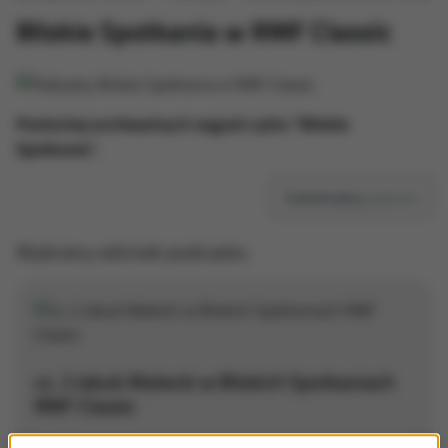
Bliskie Spotkania w RMF Classic
Posłuchaj archiwalnych nagrań cyklu "Bliskie
Spotkania".
Subskrybuj
podcast
Wybrany odcinek podcastu:
cz. 2 Jakub Małecki w Bliskich Spotkaniach
RMF Classic