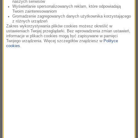
cz. 9 Jakub Małecki w Bliskich Spotkaniach
02:19
naszych serwisów
RMF Classic
Wyświetlanie spersonalizowanych reklam, które odpowiadają
Twoim zainteresowaniom
Gromadzenie zagregowanych danych użytkownika korzystającego
z różnych urządzeń
cz. 8 Jakub Małecki w Bliskich Spotkaniach
03:49
Zakres wykorzystywania plików cookies możesz określić w
RMF Classic
ustawieniach Twojej przeglądarki. Bez wprowadzenia zmian ustawień,
informacje w plikach cookies mogą być zapisywane w pamięci
Twojego urządzenia. Więcej szczegółów znajdziesz w
Polityce
cz. 7 Jakub Małecki w Bliskich Spotkaniach
cookies
.
03:22
RMF Classic
cz. 6 Jakub Małecki w Bliskich Spotkaniach
02:51
RMF Classic
cz. 5 Jakub Małecki w Bliskich Spotkaniach
03:18
RMF Classic
cz. 4 Jakub Małecki w Bliskich Spotkaniach
03:31
RMF Classic