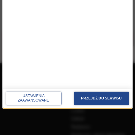
repertuar
radio
przedwczoraj
Programy
wczoraj
Informacje
USTAWIENIA
PRZEJDŹ DO SERWISU
ZAAWANSOWANE
dzisiaj
Ramówka
Ludzie
Odbiór
Nadawca
Konkursy i akcje specjalne