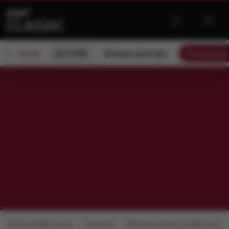
od 21:00
Muzyka spod igły
Słuchaj tera
ON AIR
Radio RMF Classic
Podcasty
Bliskie Spotkania w RMF Classic