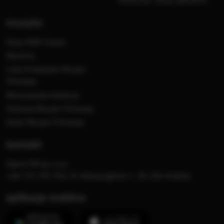
muzyka
Płyty RMF Classic
MocArty
Lista Przebojów Muzyki
Filmowej
Mistrzowska Kolekcja
Festiwal Muzyki Filmowej
Dzień Muzyki Filmowej
kontakt
Opera FM sp. z o.o.
+48 123 703 703, Al. Waszyngtona 1, 30-204 Kraków
aplikacje mobilne