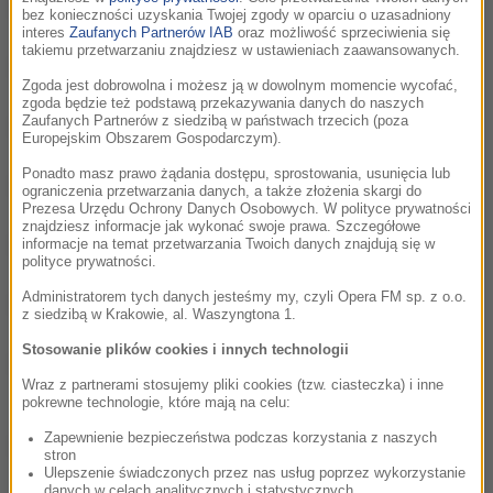
Bliskie Spotkania z Vito Bambino cz.6
01:58
bez konieczności uzyskania Twojej zgody w oparciu o uzasadniony
interes
Zaufanych Partnerów IAB
oraz możliwość sprzeciwienia się
takiemu przetwarzaniu znajdziesz w ustawieniach zaawansowanych.
Bliskie Spotkania z Vito Bambino cz.5
02:19
Zgoda jest dobrowolna i możesz ją w dowolnym momencie wycofać,
zgoda będzie też podstawą przekazywania danych do naszych
Bliskie Spotkania z Vito Bambino cz.4
Zaufanych Partnerów z siedzibą w państwach trzecich (poza
02:21
Europejskim Obszarem Gospodarczym).
Ponadto masz prawo żądania dostępu, sprostowania, usunięcia lub
Bliskie Spotkania z Vito Bambino cz.3
02:32
ograniczenia przetwarzania danych, a także złożenia skargi do
Prezesa Urzędu Ochrony Danych Osobowych. W polityce prywatności
znajdziesz informacje jak wykonać swoje prawa. Szczegółowe
Bliskie Spotkania z Vito Bambino cz.2
01:42
informacje na temat przetwarzania Twoich danych znajdują się w
polityce prywatności.
Administratorem tych danych jesteśmy my, czyli Opera FM sp. z o.o.
Bliskie Spotkania z Vito Bambino cz.1
01:39
z siedzibą w Krakowie, al. Waszyngtona 1.
Stosowanie plików cookies i innych technologii
cz. 10 Jakub Małecki w Bliskich Spotkaniach
05:23
RMF Classic
Wraz z partnerami stosujemy pliki cookies (tzw. ciasteczka) i inne
pokrewne technologie, które mają na celu:
Zapewnienie bezpieczeństwa podczas korzystania z naszych
cz. 9 Jakub Małecki w Bliskich Spotkaniach
02:19
stron
RMF Classic
Ulepszenie świadczonych przez nas usług poprzez wykorzystanie
danych w celach analitycznych i statystycznych