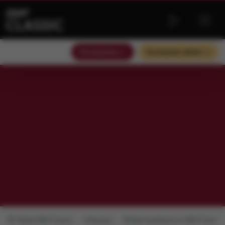
Słuchaj teraz
Słuchaj bez reklam
Radio RMF Classic
Podcasty
Bliskie Spotkania w RMF Classic