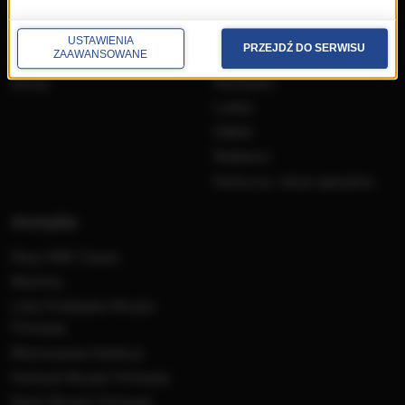
przedwczoraj
Programy
USTAWIENIA
PRZEJDŹ DO SERWISU
wczoraj
Informacje
ZAAWANSOWANE
dzisiaj
Ramówka
Ludzie
Odbiór
Nadawca
Konkursy i akcje specjalne
muzyka
Płyty RMF Classic
MocArty
Lista Przebojów Muzyki
Filmowej
Mistrzowska Kolekcja
Festiwal Muzyki Filmowej
Dzień Muzyki Filmowej