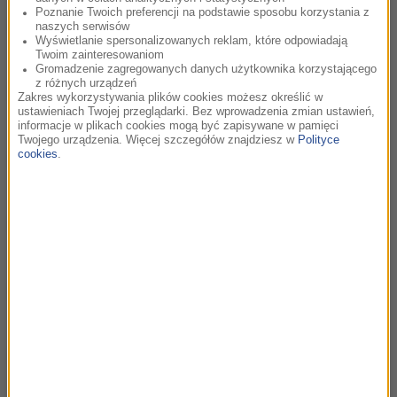
Poznanie Twoich preferencji na podstawie sposobu korzystania z
cz. 8 Jakub Małecki w Bliskich Spotkaniach
03:49
naszych serwisów
RMF Classic
Wyświetlanie spersonalizowanych reklam, które odpowiadają
Twoim zainteresowaniom
Gromadzenie zagregowanych danych użytkownika korzystającego
z różnych urządzeń
cz. 7 Jakub Małecki w Bliskich Spotkaniach
03:22
Zakres wykorzystywania plików cookies możesz określić w
RMF Classic
ustawieniach Twojej przeglądarki. Bez wprowadzenia zmian ustawień,
informacje w plikach cookies mogą być zapisywane w pamięci
Twojego urządzenia. Więcej szczegółów znajdziesz w
Polityce
cookies
.
cz. 6 Jakub Małecki w Bliskich Spotkaniach
02:51
RMF Classic
cz. 5 Jakub Małecki w Bliskich Spotkaniach
03:18
RMF Classic
cz. 4 Jakub Małecki w Bliskich Spotkaniach
03:31
RMF Classic
cz. 3 Jakub Małecki w Bliskich Spotkaniach
03:23
RMF Classic