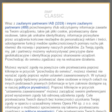
Udostępnij
Wszystkie odcinki podcastu:
Wraz z
zaufanymi partnerami IAB (1019)
i
innymi zaufanymi
partnerami (489)
przechowujemy i/lub odczytujemy informacje zawarte
Bliskie Spotkania z Vito Bambino cz.12
na Twoim urządzeniu, takie jak pliki cookie, przetwarzamy dane
02:39
osobowe, takie jak unikalne identyfikatory, informacje przesyłane
przez urządzenia końcowe niezbędne do personalizacji reklam i treści,
udostępnienie funkcji mediów społecznościowych pomiaru ruchu jak
Bliskie Spotkania z Vito Bambino cz.11
02:53
również dla rozwoju i poprawny naszych produktów. Za Twoją zgodą
my, jak i partnerzy możemy wykorzystywać precyzyjne dane
geolokalizacyjne i identyfikację poprzez skanowanie urządzeń.
Bliskie Spotkania z Vito Bambino cz.10
02:28
Przechodząc do serwisu zgadzasz się na wskazane działania.
Możesz wyrazić zgodę na powyższe cele przetwarzania poprzez
kliknięcie w przycisk "przechodzę do serwisu", możesz również nie
Bliskie Spotkania z Vito Bambino cz.9
02:33
wyrażać zgody poprzez wybór ustawień zaawansowanych. W sytuacji
braku zgody będziemy przetwarzać dane osobowe w innych celach na
innych podstawach prawnych (informacje w tym zakresie dostępne są
Bliskie Spotkania z Vito Bambino cz.8
02:41
w naszej
polityce prywatności
). Poprzez kliknięcie w przycisk
"ustawienia zaawansowane" możesz zarządzać swoimi preferencjami
przed wyrażeniem zgody lub odmową udzielenia zgody. Cele
Bliskie Spotkania z Vito Bambino cz.7
02:22
przetwarzania Twoich danych bez konieczności uzyskania Twojej
zgody w oparciu o uzasadniony interes Opera FM sp. z o.o. oraz
informacje o możliwości sprzeciwienia się takiemu przetwarzaniu
znajdziesz w
polityce prywatności
. Cele przetwarzania Twoich danych