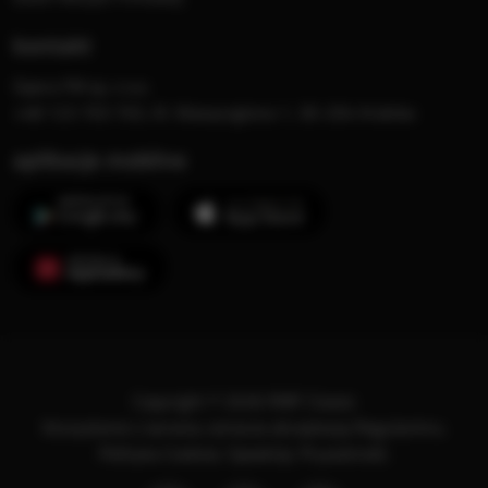
kontakt
Opera FM sp. z o.o.
+48 123 703 703, Al. Waszyngtona 1, 30-204 Kraków
aplikacje mobilne
Copyright © 2026 RMF Classic
Korzystanie z serwisu oznacza akceptację
Regulaminu
.
Polityka Cookies
.
SpeakUp
.
Prywatność
.