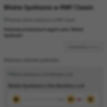
Bliskie Spotkania w RMF Classic
Posłuchaj archiwalnych nagrań cyklu "Bliskie
Spotkania".
Subskrybuj
podcast
Wybrany odcinek podcastu:
Bliskie Spotkania z Vito Bambino cz.8
00:00
Odtwórz
Wycisz
Ustawieni