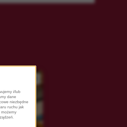
ujemy i/lub
zamy dane
ońcowe niezbędne
iaru ruchu jak
zy możemy
rządzeń.