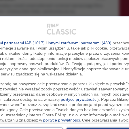
wiedzą o swoich przemyśleniach na temat najnowszego filmu
r", omówią Złote Globy i zastanowią się czy...
w?
19:51
Jacek Cygan i Natalia Ryba omawiają najgłośniejszy
alu o parze hokeistów, który jest ponoć lepszy, niż...
i partnerami IAB (1017)
i
innymi zaufanymi partnerami (489)
przechow
ormacje zawarte na Twoim urządzeniu, takie jak pliki cookie, przetwar
jak unikalne identyfikatory, informacje przesyłane przez urządzenia k
i reklam i treści, udostępnienie funkcji mediów społecznościowych pom
woju i poprawny naszych produktów. Za Twoją zgodą my, jak i partner
recyzyjne dane geolokalizacyjne i identyfikację poprzez skanowanie u
serwisu zgadzasz się na wskazane działania.
zgodę na powyższe cele przetwarzania poprzez kliknięcie w przycisk 
z również nie wyrażać zgody poprzez wybór ustawień zaawansowanych
dziemy przetwarzać dane osobowe w innych celach na innych podsta
ym zakresie dostępne są w naszej
polityce prywatności
). Poprzez kliknię
awansowane" możesz zarządzać swoimi preferencjami przed wyrażenie
ia zgody. Cele przetwarzania Twoich danych bez konieczności uzyska
 o uzasadniony interes Opera FM sp. z o.o. oraz informacje o możliwoś
etwarzaniu znajdziesz w
polityce prywatności
. Cele przetwarzania Twoi
yskania Twojej zgody w oparciu o uzasadniony interes
Zaufanych Part