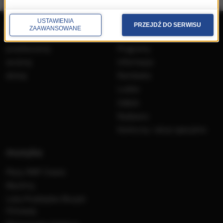
USTAWIENIA
repertuar
radio
PRZEJDŹ DO SERWISU
ZAAWANSOWANE
przedwczoraj
Programy
wczoraj
Informacje
dzisiaj
Ramówka
Ludzie
Odbiór
Nadawca
Konkursy i akcje specjalne
muzyka
Płyty RMF Classic
MocArty
Lista Przebojów Muzyki
Filmowej