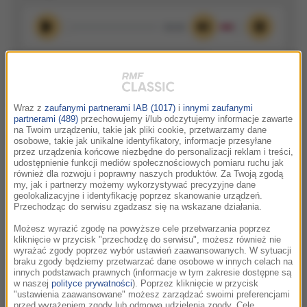
00:00
Odtwórz
Wycisz
Ustawieni
Udostępnij
Wszystkie odcinki podcastu:
Wraz z
zaufanymi partnerami IAB (1017)
i
innymi zaufanymi
partnerami (489)
przechowujemy i/lub odczytujemy informacje zawarte
na Twoim urządzeniu, takie jak pliki cookie, przetwarzamy dane
"W seniorach jest olbrzymia głębia i
10:15
osobowe, takie jak unikalne identyfikatory, informacje przesyłane
mądrość". Rozmowa z Damianem
przez urządzenia końcowe niezbędne do personalizacji reklam i treści,
Stefańczykiem!
udostępnienie funkcji mediów społecznościowych pomiaru ruchu jak
również dla rozwoju i poprawny naszych produktów. Za Twoją zgodą
Natalia Ryba rozmawia z Damianem Stefańczykiem - twórcą
my, jak i partnerzy możemy wykorzystywać precyzyjne dane
internetowym, dziennikarzem młodego pokolenia oraz
geolokalizacyjne i identyfikację poprzez skanowanie urządzeń.
Przechodząc do serwisu zgadzasz się na wskazane działania.
autorem podcastu „Pokolenia”. Damian opowiada o sile
wrażliwości w świecie...
Możesz wyrazić zgodę na powyższe cele przetwarzania poprzez
kliknięcie w przycisk "przechodzę do serwisu", możesz również nie
wyrażać zgody poprzez wybór ustawień zaawansowanych. W sytuacji
"Kobieta, która od samego początku nikomu
21:27
braku zgody będziemy przetwarzać dane osobowe w innych celach na
nie pasowała". Rozmowa o książce Cher.
innych podstawach prawnych (informacje w tym zakresie dostępne są
w naszej
polityce prywatności
). Poprzez kliknięcie w przycisk
Autobiografia. Część 1.
"ustawienia zaawansowane" możesz zarządzać swoimi preferencjami
przed wyrażeniem zgody lub odmową udzielenia zgody. Cele