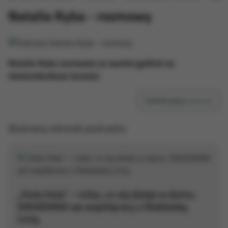
Natalia Ryba - rozmowy
Natalia Ryba rozmawia ze swoimi gośćmi na
niestandardowe tematy!
Subskrybuj
podcast
Wybrany odcinek podcastu:
„Hola Hola” – mów, co się dzieje w domu.
DAGADANA we współpracy z Niebieską
Linią.