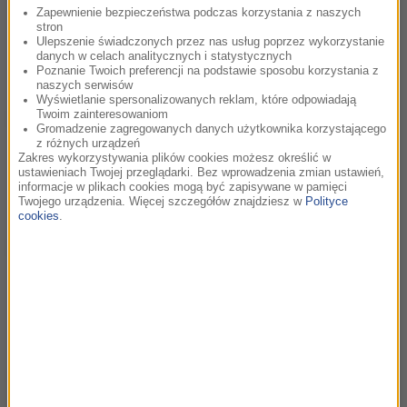
W najnowszym odcinku podcastu Natalia Ryba rozmawia z
Zapewnienie bezpieczeństwa podczas korzystania z naszych
stron
Igą Lis – debiutującą reżyserką dokumentu „Bałtyk”. To
Ulepszenie świadczonych przez nas usług poprzez wykorzystanie
poruszająca opowieść o Mieci – charyzmatycznej
danych w celach analitycznych i statystycznych
właścicielce...
Poznanie Twoich preferencji na podstawie sposobu korzystania z
naszych serwisów
Wyświetlanie spersonalizowanych reklam, które odpowiadają
Twoim zainteresowaniom
Skrrt - Konkurs Recytacji Rapu.
15:13
Gromadzenie zagregowanych danych użytkownika korzystającego
Gościem Natalii Ryby w najnowszym odcinku podcastu był
z różnych urządzeń
Zakres wykorzystywania plików cookies możesz określić w
Jan Stępniewski-Janowski – współtwórca inicjatywy SKRRt.
ustawieniach Twojej przeglądarki. Bez wprowadzenia zmian ustawień,
To konkurs, który łączy pozornie odległe światy rapu i teatru i
informacje w plikach cookies mogą być zapisywane w pamięci
tworzy...
Twojego urządzenia. Więcej szczegółów znajdziesz w
Polityce
cookies
.
Birdwatching - sposób na uważność.
14:10
W rozmowie przyjrzymy się fascynującemu światu
birdwatchingu, czyli obserwacji ptaków – pasji, która z roku
na rok zyskuje coraz większą popularność, nie tylko wśród
miłośników...
„Hola Hola” – mów, co się dzieje w domu.
08:13
DAGADANA we współpracy z Niebieską