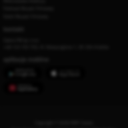
Mistrzowska Kolekcja
Festiwal Muzyki Filmowej
Dzień Muzyki Filmowej
kontakt
Opera FM sp. z o.o.
+48 123 703 703, Al. Waszyngtona 1, 30-204 Kraków
aplikacje mobilne
Copyright © 2026 RMF Classic