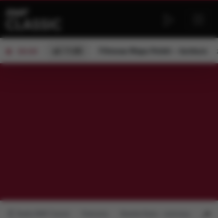
od 11:00
Filmowa Mapa Polski – konkurs
ON AIR
Radio RMF Classic
Podcasty
Natalia Ryba - rozmowy