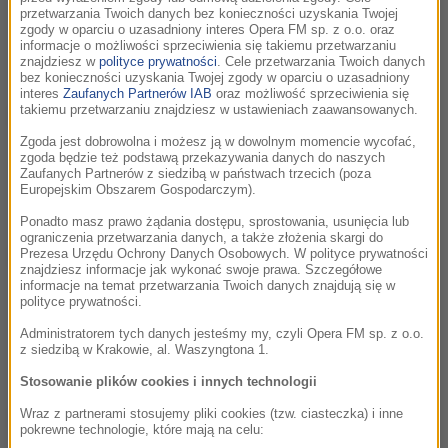
W tym odcinku Sławomir Wierzbicki z Wydawnictwa Filia
przetwarzania Twoich danych bez konieczności uzyskania Twojej
opowiada o książce Cher. Autobiografia. Część 1 – szczerym i
zgody w oparciu o uzasadniony interes Opera FM sp. z o.o. oraz
długo wyczekiwanym zapisie życia jednej z największych
informacje o możliwości sprzeciwienia się takiemu przetwarzaniu
ikon...
znajdziesz w
polityce prywatności
. Cele przetwarzania Twoich danych
bez konieczności uzyskania Twojej zgody w oparciu o uzasadniony
interes
Zaufanych Partnerów IAB
oraz możliwość sprzeciwienia się
takiemu przetwarzaniu znajdziesz w ustawieniach zaawansowanych.
"Leśmian na to zasługuje". Koncert poetycki:
05:26
„LESMAN/FANTAZJE”.
Zgoda jest dobrowolna i możesz ją w dowolnym momencie wycofać,
zgoda będzie też podstawą przekazywania danych do naszych
Bolesław Leśmian żył w czasach, które go nie chciały, pisał
Zaufanych Partnerów z siedzibą w państwach trzecich (poza
stylem, który uznano za anachroniczny. A jednak przetrwał –
Europejskim Obszarem Gospodarczym).
jak sny, z których nie sposób się obudzić. Z tych właśnie...
Ponadto masz prawo żądania dostępu, sprostowania, usunięcia lub
ograniczenia przetwarzania danych, a także złożenia skargi do
Spektakl - "Psy i Ludzie" w Teatrze Łaźnia
Prezesa Urzędu Ochrony Danych Osobowych. W polityce prywatności
02:58
znajdziesz informacje jak wykonać swoje prawa. Szczegółowe
Nowa.
informacje na temat przetwarzania Twoich danych znajdują się w
W najnowszym odcinku Natalia Ryba rozmawia z duetem
polityce prywatności.
reżyserskim Anitą Szymańską i Wiktorem Stypą o spektaklu
Administratorem tych danych jesteśmy my, czyli Opera FM sp. z o.o.
„Psy i ludzie”. Przed wojną w Ukrainie żyło tam około 750
z siedzibą w Krakowie, al. Waszyngtona 1.
tysięcy psów i...
Stosowanie plików cookies i innych technologii
"Znalazłyśmy siebie nawzajem". Iga Lis o
Wraz z partnerami stosujemy pliki cookies (tzw. ciasteczka) i inne
10:25
pokrewne technologie, które mają na celu:
filmie "Bałtyk".