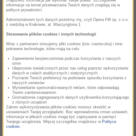
znajdziesz informacje jak wykonać swoje prawa. Szczegółowe
Przesyłanie dużej ilości danych odc.50
19:49
informacje na temat przetwarzania Twoich danych znajdują się w
Ktoś pamięta czym była Wrzuta???
polityce prywatności.
Administratorem tych danych jesteśmy my, czyli Opera FM sp. z o.o.
z siedzibą w Krakowie, al. Waszyngtona 1.
Początki handlu w Internecie odc.49
15:07
Ciekawe czy wiecie, czym na początku handlowano przez
Stosowanie plików cookies i innych technologii
Internet, kiedy formalnie stało się to możliwe i dozwolone?
Wraz z partnerami stosujemy pliki cookies (tzw. ciasteczka) i inne
pokrewne technologie, które mają na celu:
Początki Internetu odc. 48
13:37
Zapewnienie bezpieczeństwa podczas korzystania z naszych
stron
W tym odcinku usłyszycie - między innymi - o tym, jak
Ulepszenie świadczonych przez nas usług poprzez wykorzystanie
płomienne uczucie dwojga naukowców wpłynęło na rozwój
danych w celach analitycznych i statystycznych
Internetu...
Poznanie Twoich preferencji na podstawie sposobu korzystania z
naszych serwisów
Wyświetlanie spersonalizowanych reklam, które odpowiadają
Skąd się wziął Internet? odc. 47
Twoim zainteresowaniom
16:41
Gromadzenie zagregowanych danych użytkownika korzystającego
Nie uwierzycie, ale po odpowiedź na tytułowe pytanie
z różnych urządzeń
Zakres wykorzystywania plików cookies możesz określić w
musimy się cofnąć do roku 1969...
ustawieniach Twojej przeglądarki. Bez wprowadzenia zmian ustawień,
informacje w plikach cookies mogą być zapisywane w pamięci
Twojego urządzenia. Więcej szczegółów znajdziesz w
Polityce
Nazwijmy to "artificial intelligence!" odc. 46
17:55
cookies
.
Będzie o tym, jak to kilku wybitnych naukowców spotkało