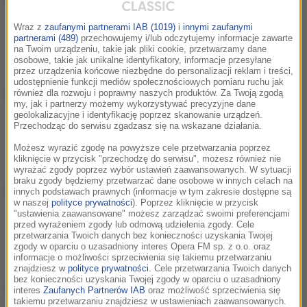
Czytanie w myślach, jasnowidzenie, czy przepowiadanie z
Wraz z
zaufanymi partnerami IAB (1019)
i
innymi zaufanymi
charakteru pisma - jedni traktowali to z przymrużeniem oka,
partnerami (489)
przechowujemy i/lub odczytujemy informacje zawarte
a inni całkiem serio. Przepowiednie czasem kończyły się na
na Twoim urządzeniu, takie jak pliki cookie, przetwarzamy dane
sali sądowej...
osobowe, takie jak unikalne identyfikatory, informacje przesyłane
przez urządzenia końcowe niezbędne do personalizacji reklam i treści,
udostępnienie funkcji mediów społecznościowych pomiaru ruchu jak
Rewelacje zagrobowe
24:11
również dla rozwoju i poprawny naszych produktów. Za Twoją zgodą
my, jak i partnerzy możemy wykorzystywać precyzyjne dane
Na początku dbano, aby określenie "medium" było używane
geolokalizacyjne i identyfikację poprzez skanowanie urządzeń.
tylko wobec osób komunikujących się z duchami. Szybko
Przechodząc do serwisu zgadzasz się na wskazane działania.
jednak o tym zapomniano, a paradoksalnie powodem tego
Możesz wyrazić zgodę na powyższe cele przetwarzania poprzez
mogła być wiara w duchy...
kliknięcie w przycisk "przechodzę do serwisu", możesz również nie
wyrażać zgody poprzez wybór ustawień zaawansowanych. W sytuacji
braku zgody będziemy przetwarzać dane osobowe w innych celach na
Różdżka czarodziejska
23:36
innych podstawach prawnych (informacje w tym zakresie dostępne są
w naszej
polityce prywatności
). Poprzez kliknięcie w przycisk
Mówiono o nich "radioteluryści". Jedni uważali, że są
"ustawienia zaawansowane" możesz zarządzać swoimi preferencjami
obdarzeni zdolnością jasnowidzenia. Inni, że wykorzystują
przed wyrażeniem zgody lub odmową udzielenia zgody. Cele
siły nieczyste. Chodzili w milczeniu z wyciągniętą przed
przetwarzania Twoich danych bez konieczności uzyskania Twojej
zgody w oparciu o uzasadniony interes Opera FM sp. z o.o. oraz
siebie...
informacje o możliwości sprzeciwienia się takiemu przetwarzaniu
znajdziesz w
polityce prywatności
. Cele przetwarzania Twoich danych
bez konieczności uzyskania Twojej zgody w oparciu o uzasadniony
Kartomancja
22:57
interes
Zaufanych Partnerów IAB
oraz możliwość sprzeciwienia się
takiemu przetwarzaniu znajdziesz w ustawieniach zaawansowanych.
W stolicy wróżbiarstwem stale zajmowało się ponad 50