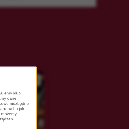
ujemy i/lub
zamy dane
ońcowe niezbędne
iaru ruchu jak
zy możemy
rządzeń.