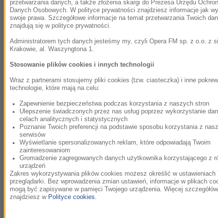
niemieckie koszulki
00:02:09
przetwarzania danych, a także złożenia skargi do Prezesa Urzędu Ochro
Danych Osobowych. W polityce prywatności znajdziesz informacje jak w
swoje prawa. Szczegółowe informacje na temat przetwarzania Twoich da
Bitwa warszawska 1920
znajdują się w polityce prywatności.
00:02:12
Administratorem tych danych jesteśmy my, czyli Opera FM sp. z o.o. z s
Krakowie, al. Waszyngtona 1.
Bolszewicy
00:02:24
Stosowanie plików cookies i innych technologii
Tynf
00:02:03
Wraz z partnerami stosujemy pliki cookies (tzw. ciasteczka) i inne pokre
technologie, które mają na celu:
Zapewnienie bezpieczeństwa podczas korzystania z naszych stron
Panewka
00:02:06
Ulepszenie świadczonych przez nas usług poprzez wykorzystanie da
celach analitycznych i statystycznych
Poznanie Twoich preferencji na podstawie sposobu korzystania z nas
Llanfairpwllgwyngyllgogerychwyrndrobwllllantysiliogogo
00:02:12
serwisów
Wyświetlanie spersonalizowanych reklam, które odpowiadają Twoim
zainteresowaniom
zły szeląg
Gromadzenie zagregowanych danych użytkownika korzystającego z r
00:02:04
urządzeń
Zakres wykorzystywania plików cookies możesz określić w ustawieniach 
przeglądarki. Bez wprowadzenia zmian ustawień, informacje w plikach co
Legiony
00:02:04
mogą być zapisywane w pamięci Twojego urządzenia. Więcej szczegółów
znajdziesz w
Polityce cookies
.
Kadrówka
00:02:13