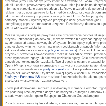
przechowujemy i/lub odczytujemy informacje zawarte na Twoim urządzeni
Militarna bezczynność sojusznków
00:02:29
jak pliki cookie, przetwarzamy dane osobowe, takie jak unikalne identyfika
informacje przesyłane przez urządzenia końcowe niezbędne do personaliz
reklam i treści, udostępnienie funkcji mediów społecznościowych pomiaru
Układ rąk
00:02:36
jak również dla rozwoju i poprawny naszych produktów. Za Twoją zgodą my
partnerzy możemy wykorzystywać precyzyjne dane geolokalizacyjne i
identyfikację poprzez skanowanie urządzeń. Przechodząc do serwisu zg
się na wskazane działania.
wojna podziemna
00:01:46
Możesz wyrazić zgodę na powyższe cele przetwarzania poprzez kliknięci
przycisk "przechodzę do serwisu", możesz również nie wyrażać zgody p
Pakt Ribbentrop-Mołotow
00:02:02
wybór ustawień zaawansowanych. W sytuacji braku zgody będziemy prz
dane osobowe w innych celach na innych podstawach prawnych (informa
zakresie dostępne są w naszej
polityce prywatności
). Poprzez kliknięcie 
Londyńska Parada Zwycięstwa
przycisk "ustawienia zaawansowane" możesz zarządzać swoimi preferen
00:02:03
przed wyrażeniem zgody lub odmową udzielenia zgody. Cele przetwarzan
danych bez konieczności uzyskania Twojej zgody w oparciu o uzasadnion
Opera FM sp. z o.o. oraz informacje o możliwości sprzeciwienia się taki
"Kibole" z Konstantynopola
00:02:09
przetwarzaniu znajdziesz w
polityce prywatności
. Cele przetwarzania Two
danych bez konieczności uzyskania Twojej zgody w oparciu o uzasadnion
Zaufanych Partnerów IAB
oraz możliwość sprzeciwienia się takiemu prze
Lwów
00:02:18
znajdziesz w ustawieniach zaawansowanych.
Zgoda jest dobrowolna i możesz ją w dowolnym momencie wycofać, zgod
też podstawą przekazywania danych do naszych Zaufanych Partnerów z 
Brytyjczycy
00:01:51
w państwach trzecich (poza Europejskim Obszarem Gospodarczym).
Ponadto masz prawo żądania dostępu, sprostowania, usunięcia lub ogran