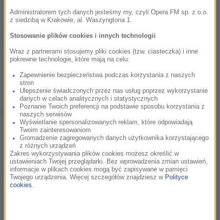
autora, kiedy pokój jego nienarodzonego jeszcze dziecka
Administratorem tych danych jesteśmy my, czyli Opera FM sp. z o.o.
wypełniły pluszowe dinozaury...
z siedzibą w Krakowie, al. Waszyngtona 1.
Stosowanie plików cookies i innych technologii
"Król Lew"
00:55:46
Wraz z partnerami stosujemy pliki cookies (tzw. ciasteczka) i inne
Muzyka Hansa Zimmera, piosenki Eltona Johna, nawiązania do
pokrewne technologie, które mają na celu:
"Hamleta" i do japońskiej bajki anime "Kimba - Biały Lew" -
Zapewnienie bezpieczeństwa podczas korzystania z naszych
posłuchajcie jak te elementy można połączyć w opowieści o
stron
kultowej...
Ulepszenie świadczonych przez nas usług poprzez wykorzystanie
danych w celach analitycznych i statystycznych
Poznanie Twoich preferencji na podstawie sposobu korzystania z
"Blade Runner"
01:10:00
naszych serwisów
Wyświetlanie spersonalizowanych reklam, które odpowiadają
Odcinek dedykowany pamięci Vangelisa. Na tej ścieżce
Twoim zainteresowaniom
dźwiękowej oprócz muzyki usłyszeć można także fragmenty
Gromadzenie zagregowanych danych użytkownika korzystającego
dialogów i monologów aktorów. Dlaczego? Posłuchajcie...
z różnych urządzeń
Zakres wykorzystywania plików cookies możesz określić w
ustawieniach Twojej przeglądarki. Bez wprowadzenia zmian ustawień,
informacje w plikach cookies mogą być zapisywane w pamięci
"Kolor purpury"
00:50:42
Twojego urządzenia. Więcej szczegółów znajdziesz w
Polityce
W oskarowym wyścigu ten film Spielberga jest jednym z
cookies
.
największych przegranych - był nominowany w 11 kategoriach
(w tym najlepsza muzyka) i nie otrzymał żadnej! Czy słusznie?
Posłuchamy tej...