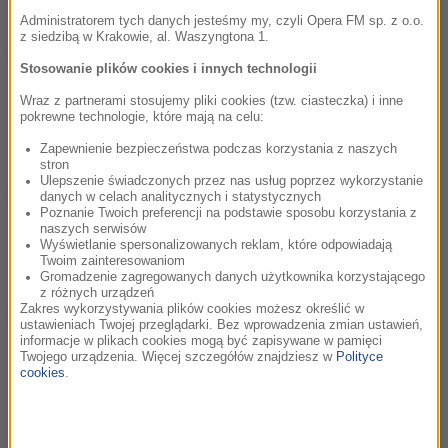
Administratorem tych danych jesteśmy my, czyli Opera FM sp. z o.o.
z siedzibą w Krakowie, al. Waszyngtona 1.
"Król Lew"
00:55:46
Stosowanie plików cookies i innych technologii
Muzyka Hansa Zimmera, piosenki Eltona Johna, nawiązania do
"Hamleta" i do japońskiej bajki anime "Kimba - Biały Lew" -
Wraz z partnerami stosujemy pliki cookies (tzw. ciasteczka) i inne
pokrewne technologie, które mają na celu:
posłuchajcie jak te elementy można połączyć w opowieści o
kultowej...
Zapewnienie bezpieczeństwa podczas korzystania z naszych
stron
Ulepszenie świadczonych przez nas usług poprzez wykorzystanie
"Blade Runner"
01:10:00
danych w celach analitycznych i statystycznych
Poznanie Twoich preferencji na podstawie sposobu korzystania z
Odcinek dedykowany pamięci Vangelisa. Na tej ścieżce
naszych serwisów
dźwiękowej oprócz muzyki usłyszeć można także fragmenty
Wyświetlanie spersonalizowanych reklam, które odpowiadają
dialogów i monologów aktorów. Dlaczego? Posłuchajcie...
Twoim zainteresowaniom
Gromadzenie zagregowanych danych użytkownika korzystającego
z różnych urządzeń
Zakres wykorzystywania plików cookies możesz określić w
"Kolor purpury"
00:50:42
ustawieniach Twojej przeglądarki. Bez wprowadzenia zmian ustawień,
W oskarowym wyścigu ten film Spielberga jest jednym z
informacje w plikach cookies mogą być zapisywane w pamięci
Twojego urządzenia. Więcej szczegółów znajdziesz w
Polityce
największych przegranych - był nominowany w 11 kategoriach
cookies
.
(w tym najlepsza muzyka) i nie otrzymał żadnej! Czy słusznie?
Posłuchamy tej...