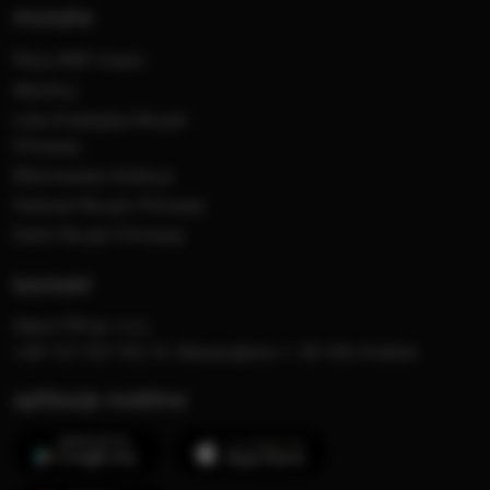
muzyka
Płyty RMF Classic
MocArty
Lista Przebojów Muzyki
Filmowej
Mistrzowska Kolekcja
Festiwal Muzyki Filmowej
Dzień Muzyki Filmowej
kontakt
Opera FM sp. z o.o.
+48 123 703 703, Al. Waszyngtona 1, 30-204 Kraków
aplikacje mobilne