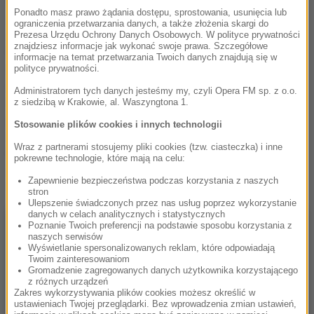
Radiowcem stał się bezwysiłkowo: po prostu pewnego dnia
Ponadto masz prawo żądania dostępu, sprostowania, usunięcia lub
zasiadł przed mikrofonem i ze swadą oraz bez cienia tremy
ograniczenia przetwarzania danych, a także złożenia skargi do
wygłosił jeden ze swoich niezwykłych, filmowych
Prezesa Urzędu Ochrony Danych Osobowych. W polityce prywatności
znajdziesz informacje jak wykonać swoje prawa. Szczegółowe
felietonów.
informacje na temat przetwarzania Twoich danych znajdują się w
Och, to niepodrabialne „errrr”…
polityce prywatności.
Był w najlepszym tego słowa znaczeniu niedzisiejszy.
Administratorem tych danych jesteśmy my, czyli Opera FM sp. z o.o.
Szarmancki, błyskotliwy, miał styl bycia przedwojennej
z siedzibą w Krakowie, al. Waszyngtona 1.
gwiazdy kina. Jednocześnie potrafił być duszą towarzystwa, z
Stosowanie plików cookies i innych technologii
masą wspomnień i anegdot na każdą okazję. Filmoznawca i
Wraz z partnerami stosujemy pliki cookies (tzw. ciasteczka) i inne
filmowiec, podróżnik gotowy w każdej chwili ruszyć do
pokrewne technologie, które mają na celu:
ukochanej Japonii, meloman, erudyta i znawca wina…
Zapewnienie bezpieczeństwa podczas korzystania z naszych
Słowem –
STANISŁAW JANICKI
.
stron
Ulepszenie świadczonych przez nas usług poprzez wykorzystanie
danych w celach analitycznych i statystycznych
Poznanie Twoich preferencji na podstawie sposobu korzystania z
naszych serwisów
Wyświetlanie spersonalizowanych reklam, które odpowiadają
Twoim zainteresowaniom
Gromadzenie zagregowanych danych użytkownika korzystającego
z różnych urządzeń
Zakres wykorzystywania plików cookies możesz określić w
ustawieniach Twojej przeglądarki. Bez wprowadzenia zmian ustawień,