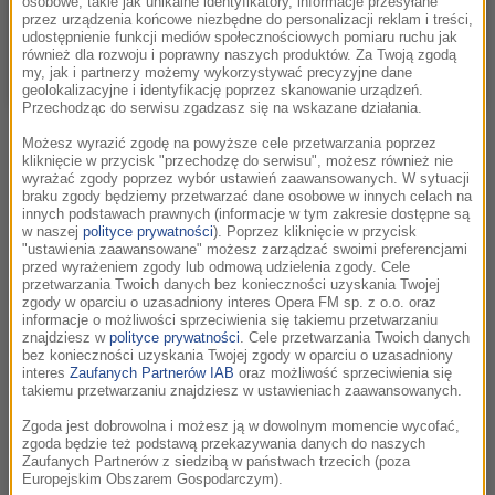
osobowe, takie jak unikalne identyfikatory, informacje przesyłane
przez urządzenia końcowe niezbędne do personalizacji reklam i treści,
udostępnienie funkcji mediów społecznościowych pomiaru ruchu jak
również dla rozwoju i poprawny naszych produktów. Za Twoją zgodą
my, jak i partnerzy możemy wykorzystywać precyzyjne dane
geolokalizacyjne i identyfikację poprzez skanowanie urządzeń.
Przechodząc do serwisu zgadzasz się na wskazane działania.
Stanisław Janicki / fot.Adam Golec
Możesz wyrazić zgodę na powyższe cele przetwarzania poprzez
Stanisław Janicki – dziennikarz, historyk kina, wielki jego
kliknięcie w przycisk "przechodzę do serwisu", możesz również nie
wyrażać zgody poprzez wybór ustawień zaawansowanych. W sytuacji
admirator. Redaktor tygodnika „Film” (1959-1970) oraz
braku zgody będziemy przetwarzać dane osobowe w innych celach na
miesięcznika „Kino” (1970-1974), autor jednego z najbardziej
innych podstawach prawnych (informacje w tym zakresie dostępne są
w naszej
polityce prywatności
). Poprzez kliknięcie w przycisk
rozpoznawalnych polskich programów telewizyjnych „W
"ustawienia zaawansowane" możesz zarządzać swoimi preferencjami
starym kinie” (1967-1999), w którym prezentował dawne,
przed wyrażeniem zgody lub odmową udzielenia zgody. Cele
przetwarzania Twoich danych bez konieczności uzyskania Twojej
klasyczne filmy polskie i zagraniczne. Scenarzysta, reżyser,
zgody w oparciu o uzasadniony interes Opera FM sp. z o.o. oraz
wykładowca m.in. Uniwersytetu Śląskiego, autor książek o
informacje o możliwości sprzeciwienia się takiemu przetwarzaniu
znajdziesz w
polityce prywatności
. Cele przetwarzania Twoich danych
tematyce filmowej. Współpracował z telewizją Kino Polska
bez konieczności uzyskania Twojej zgody w oparciu o uzasadniony
(„Seans w Iluzjonie”) oraz radiem RMF Classic („Odeon
interes
Zaufanych Partnerów IAB
oraz możliwość sprzeciwienia się
takiemu przetwarzaniu znajdziesz w ustawieniach zaawansowanych.
Stanisława Janickiego”). Odszedł 25 maja 2026 roku.
Zgoda jest dobrowolna i możesz ją w dowolnym momencie wycofać,
Przez ponad 20 lat był naszym przyjacielem i członkiem
zgoda będzie też podstawą przekazywania danych do naszych
Zaufanych Partnerów z siedzibą w państwach trzecich (poza
naszej radiowej załogi.
Europejskim Obszarem Gospodarczym).