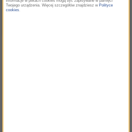
informacje w plikach cookies mogą być zapisywane w pamięci
Twojego urządzenia. Więcej szczegółów znajdziesz w
Polityce
cookies
.
Stanisław Janicki / fot.Adam Golec
O filmie pisze się najczęściej albo bardzo poważnie, wzniośle i
uczenie, albo chichotliwie, sensacyjnie i skandalizująco. Do
pierwszego sposobu nie dorosłem, drugi mnie nudzi. W tym,
co robię, staram się znaleźć złoty środek. Chciałbym o tym
niezwykłym zjawisku, jakim jest sztuka filmowa, opowiadać
ciekawie i nieprymitywnie. I to niezależnie od tego, czy
tematem są arcydzieła kinematografii, czy też produkcje z
nieco niższych półek.
Ale nade wszystko interesują mnie ludzie filmu. Ich płeć czy
wiek nie odgrywają roli, choć nie ukrywam, że ci bardziej