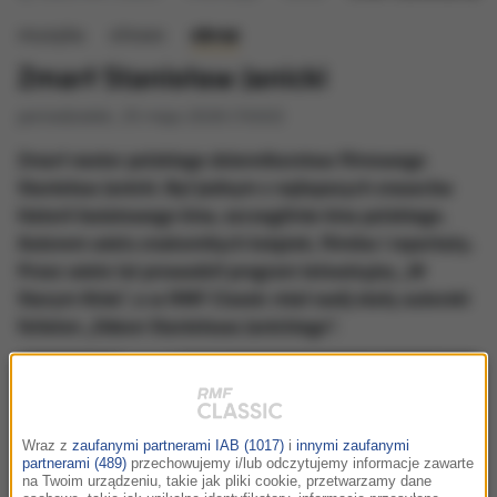
muzyka
słowo
obraz
Zmarł Stanisław Janicki
poniedziałek, 25 maja 2026 (10:02)
Zmarł nestor polskiego dziennikarstwa filmowego
Stanisław Janicki. Był jednym z najlepszych znawców
historii światowego kina, szczególnie kina polskiego.
Autorem wielu znakomitych książek, filmów i reportaży.
Przez wiele lat prowadził program telewizyjny „W
Starym Kinie”, a w RMF Classic miał swój stały autorski
felieton „Odeon Stanisława Janickiego”.
Wraz z
zaufanymi partnerami IAB (1017)
i
innymi zaufanymi
partnerami (489)
przechowujemy i/lub odczytujemy informacje zawarte
na Twoim urządzeniu, takie jak pliki cookie, przetwarzamy dane