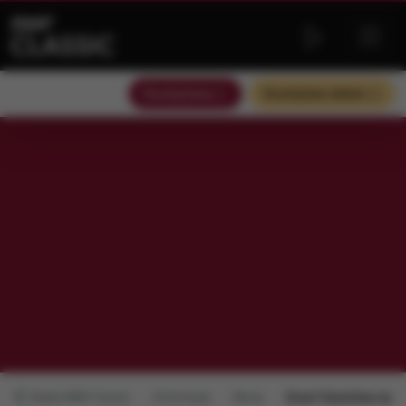
Słuchaj teraz
Słuchaj bez reklam
Radio RMF Classic
Informacje
Obraz
Zmarł Stanisław Janic