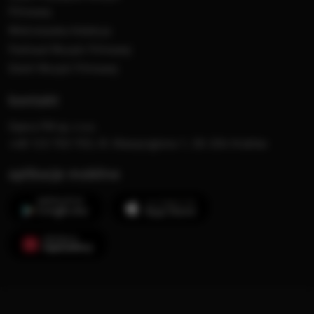
Filmowej
Mistrzowska Kolekcja
Festiwal Muzyki Filmowej
Dzień Muzyki Filmowej
kontakt
Opera FM sp. z o.o.
+48 123 703 703, Al. Waszyngtona 1, 30-204 Kraków
aplikacje mobilne