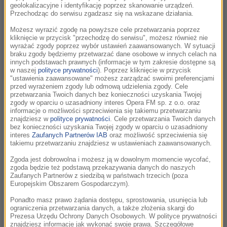
geolokalizacyjne i identyfikację poprzez skanowanie urządzeń.
Przechodząc do serwisu zgadzasz się na wskazane działania.
Możesz wyrazić zgodę na powyższe cele przetwarzania poprzez
kliknięcie w przycisk "przechodzę do serwisu", możesz również nie
wyrażać zgody poprzez wybór ustawień zaawansowanych. W sytuacji
braku zgody będziemy przetwarzać dane osobowe w innych celach na
innych podstawach prawnych (informacje w tym zakresie dostępne są
w naszej
polityce prywatności
). Poprzez kliknięcie w przycisk
"ustawienia zaawansowane" możesz zarządzać swoimi preferencjami
Steven Spielberg /TOLGA AKMEN /PAP/EPA
przed wyrażeniem zgody lub odmową udzielenia zgody. Cele
przetwarzania Twoich danych bez konieczności uzyskania Twojej
Spielberg marzył o Bondzie od 1962 roku, gdy zobaczył film
zgody w oparciu o uzasadniony interes Opera FM sp. z o.o. oraz
informacje o możliwości sprzeciwienia się takiemu przetwarzaniu
„Doktor No”. Po gigantycznym sukcesie „Szczęk” (1975)
znajdziesz w
polityce prywatności
. Cele przetwarzania Twoich danych
zaoferował Broccoliemu swoje usługi, ale ten wyraźnie
bez konieczności uzyskania Twojej zgody w oparciu o uzasadniony
interes
Zaufanych Partnerów IAB
oraz możliwość sprzeciwienia się
odmówił Spielbergowi. „Zadzwoniłem do »Cubby'ego« i
takiemu przetwarzaniu znajdziesz w ustawieniach zaawansowanych.
powiedziałem: »Jeśli potrzebujesz reżysera, jestem chętny«.
Zgoda jest dobrowolna i możesz ją w dowolnym momencie wycofać,
A on odpowiedział: »Nie«” – wspomniał w podcaście „The
zgoda będzie też podstawą przekazywania danych do naszych
Rest Is Entertainment”, dodając, że do dziś żałuje, że nie
Zaufanych Partnerów z siedzibą w państwach trzecich (poza
Europejskim Obszarem Gospodarczym).
mógł zrealizować tego marzenia.
Ponadto masz prawo żądania dostępu, sprostowania, usunięcia lub
Mimo odmowy Spielberg nie poddawał się. Kolejna okazja
ograniczenia przetwarzania danych, a także złożenia skargi do
Prezesa Urzędu Ochrony Danych Osobowych. W polityce prywatności
nadarzyła się po sukcesie filmu „Bliskie spotkania trzeciego
znajdziesz informacje jak wykonać swoje prawa. Szczegółowe