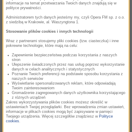
stopnia” (1977). Widowisko okazało się wielkim przebojem, a
informacje na temat przetwarzania Twoich danych znajdują się w
polityce prywatności.
uwagę bondowskiego producenta zwrócił pięcionutowy
motyw muzyczny wykorzystany w filmie. Sekwencja
Administratorem tych danych jesteśmy my, czyli Opera FM sp. z o.o.
z siedzibą w Krakowie, al. Waszyngtona 1.
dźwięków spodobała się Broccoliemu na tyle, że chciał ją
wykorzystać w swoim kolejnym projekcie. Postanowił
Stosowanie plików cookies i innych technologii
skontaktować się ze Spielbergiem, który wyczuł okazję.
Wraz z partnerami stosujemy pliki cookies (tzw. ciasteczka) i inne
Muzyczny motyw miał być jego kartą przetargową, a on sam
pokrewne technologie, które mają na celu:
zaproponował producentowi pewien układ.
Zapewnienie bezpieczeństwa podczas korzystania z naszych
stron
„Zrobię z tobą interes. Dam ci pozwolenie na użycie tych
Ulepszenie świadczonych przez nas usług poprzez wykorzystanie
danych w celach analitycznych i statystycznych
pięciu nut, jeśli pozwolisz mi wyreżyserować film o Bondzie”
Poznanie Twoich preferencji na podstawie sposobu korzystania z
– wspomniał filmowiec, dodając, że ponownie musiał
naszych serwisów
Wyświetlanie spersonalizowanych reklam, które odpowiadają
przełknąć gorycz odmowy. W słuchawce po raz drugi usłyszał
Twoim zainteresowaniom
stanowcze "nie". Mimo kolejnego kosza, Spielberg okazał się
Gromadzenie zagregowanych danych użytkownika korzystającego
z różnych urządzeń
dżentelmenem i ostatecznie bezpłatnie pozwolił na
Zakres wykorzystywania plików cookies możesz określić w
wykorzystanie motywu muzycznego.
ustawieniach Twojej przeglądarki. Bez wprowadzenia zmian ustawień,
informacje w plikach cookies mogą być zapisywane w pamięci
Twojego urządzenia. Więcej szczegółów znajdziesz w
Polityce
Filmowiec przyznał, że nigdy nie poznał powodów, dla
cookies
.
których nie został przyjęty do rodziny Bonda. Można