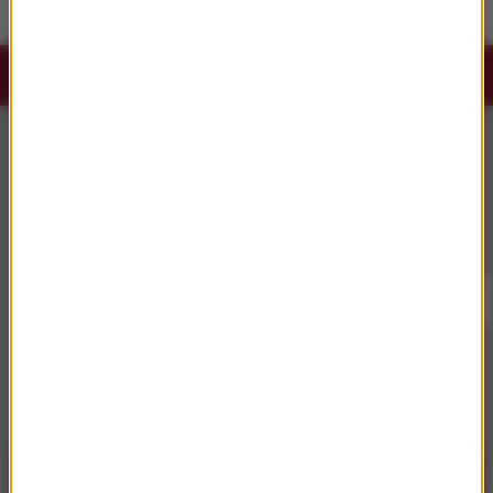
Słuchaj RMF Classic i RMF Classic+ w
aplikacji.
Pobierz i miej najpiękniejszą muzykę filmową i
klasyczną zawsze przy sobie.