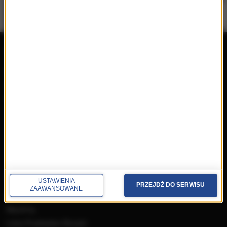
repertuar
radio
przedwczoraj
Programy
wczoraj
Informacje
dzisiaj
Ramówka
Ludzie
Odbiór
Nadawca
Konkursy i akcje specjalne
muzyka
USTAWIENIA
PRZEJDŹ DO SERWISU
ZAAWANSOWANE
Płyty RMF Classic
MocArty
Lista Przebojów Muzyki