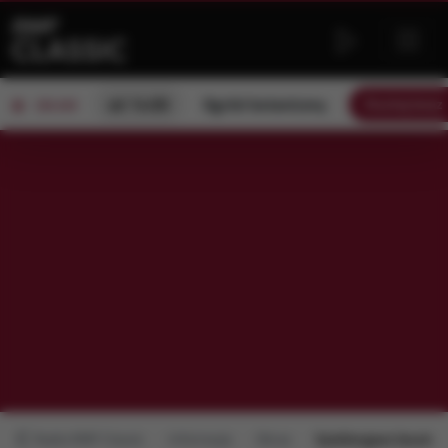
od 14:00
Ogród botaniczny
Słuchaj teraz
ON AIR
Radio RMF Classic
Informacje
Obraz