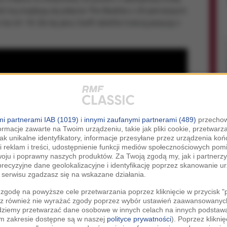
ed nią znajdują się jedynie The Beatles z 20 pierwszymi
a ich 19. Do tej pory Swift dzieliła trzecią pozycję z
i partnerami IAB (1019)
i
innymi zaufanymi partnerami (489)
przechow
ormacje zawarte na Twoim urządzeniu, takie jak pliki cookie, przetwar
jak unikalne identyfikatory, informacje przesyłane przez urządzenia k
i reklam i treści, udostępnienie funkcji mediów społecznościowych pom
woju i poprawny naszych produktów. Za Twoją zgodą my, jak i partner
recyzyjne dane geolokalizacyjne i identyfikację poprzez skanowanie u
serwisu zgadzasz się na wskazane działania.
zgodę na powyższe cele przetwarzania poprzez kliknięcie w przycisk 
z również nie wyrażać zgody poprzez wybór ustawień zaawansowanych
dziemy przetwarzać dane osobowe w innych celach na innych podsta
ym zakresie dostępne są w naszej
polityce prywatności
). Poprzez kliknię