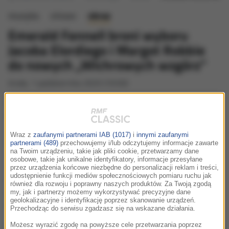
muzyka
słowo
obraz
Emerald Fennell broni wyboru
Jacoba Elordiego i Margot Robbie
do nowych „Wichrowych wzgórz”
środa, 1 października 2025 (10:50)
Kolejną ekranizację słynnych „Wichrowych wzgórz”
Emily Bronte przygotowuje właśnie autorka
„Obiecującej. Młodej. Kobiety.”, Emerald Fennell. Film na
Wraz z
zaufanymi partnerami IAB (1017)
i
innymi zaufanymi
podstawie klasyki światowej literatury budzi
partnerami (489)
przechowujemy i/lub odczytujemy informacje zawarte
na Twoim urządzeniu, takie jak pliki cookie, przetwarzamy dane
zainteresowanie fanów, jednak nie wszyscy są
osobowe, takie jak unikalne identyfikatory, informacje przesyłane
zadowoleni z wyboru Jacoba Elordiego i Margot Robbie
przez urządzenia końcowe niezbędne do personalizacji reklam i treści,
udostępnienie funkcji mediów społecznościowych pomiaru ruchu jak
do występu w rolach głównych. Fennell broni swoich
również dla rozwoju i poprawny naszych produktów. Za Twoją zgodą
decyzji obsadowych i tłumaczy, dlaczego dokonała
my, jak i partnerzy możemy wykorzystywać precyzyjne dane
geolokalizacyjne i identyfikację poprzez skanowanie urządzeń.
takich wyborów.
Przechodząc do serwisu zgadzasz się na wskazane działania.
Możesz wyrazić zgodę na powyższe cele przetwarzania poprzez