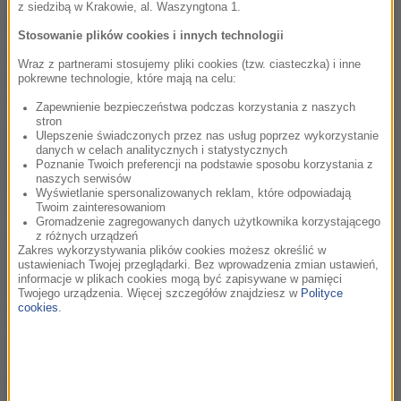
z siedzibą w Krakowie, al. Waszyngtona 1.
ciemnej skórze. Zupełnie przeciwieństwo Elordiego.
Stosowanie plików cookies i innych technologii
Jak tłumaczy Fennell w rozmowie z BBC, zaproponowała
Wraz z partnerami stosujemy pliki cookies (tzw. ciasteczka) i inne
aktorowi tę rolę już na planie swojego poprzedniego filmu,
pokrewne technologie, które mają na celu:
skandalizującego „Saltburn”, w którym wystąpił w jednej z
Zapewnienie bezpieczeństwa podczas korzystania z naszych
głównych ról. Jej zdaniem, Elordi wygląda dokładnie tak samo
stron
Ulepszenie świadczonych przez nas usług poprzez wykorzystanie
jak Heathcliff na ilustracji z wydania książki Bronte, którą
danych w celach analitycznych i statystycznych
czytała po raz pierwszy. Dokładając do tego fakt, że zdaniem
Poznanie Twoich preferencji na podstawie sposobu korzystania z
naszych serwisów
Fennell, Elordi jest „bardzo zaskakującym aktorem”, taki
Wyświetlanie spersonalizowanych reklam, które odpowiadają
właśnie casting wydawał się dla niej idealny.
Twoim zainteresowaniom
Gromadzenie zagregowanych danych użytkownika korzystającego
z różnych urządzeń
Równie zaskakującą aktorką jest dla niej Margot Robbie.
Zakres wykorzystywania plików cookies możesz określić w
„Margot nie jest podobna do nikogo, kogo kiedykolwiek
ustawieniach Twojej przeglądarki. Bez wprowadzenia zmian ustawień,
informacje w plikach cookies mogą być zapisywane w pamięci
spotkałam. I właśnie tak samo czułam w przypadku Cathy.
Twojego urządzenia. Więcej szczegółów znajdziesz w
Polityce
Jest piękna, jest zaskakująca, jest typem osoby, której,
cookies
.
podobnie jak Cathy, wszystko może uchodzić na sucho. Serio,
mogłaby dopuścić się masowego mordu i nikt by nie miał nic
przeciwko. Właśnie kimś takim jest dla mnie Cathy. Przesuwa
granice, by sprawdzić, jak daleko może podążyć.