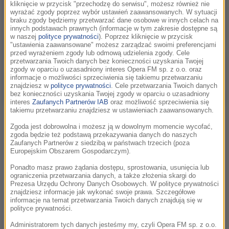
kliknięcie w przycisk "przechodzę do serwisu", możesz również nie
wyrażać zgody poprzez wybór ustawień zaawansowanych. W sytuacji
braku zgody będziemy przetwarzać dane osobowe w innych celach na
innych podstawach prawnych (informacje w tym zakresie dostępne są
w naszej
polityce prywatności
). Poprzez kliknięcie w przycisk
"ustawienia zaawansowane" możesz zarządzać swoimi preferencjami
przed wyrażeniem zgody lub odmową udzielenia zgody. Cele
przetwarzania Twoich danych bez konieczności uzyskania Twojej
zgody w oparciu o uzasadniony interes Opera FM sp. z o.o. oraz
informacje o możliwości sprzeciwienia się takiemu przetwarzaniu
znajdziesz w
polityce prywatności
. Cele przetwarzania Twoich danych
bez konieczności uzyskania Twojej zgody w oparciu o uzasadniony
interes
Zaufanych Partnerów IAB
oraz możliwość sprzeciwienia się
takiemu przetwarzaniu znajdziesz w ustawieniach zaawansowanych.
Jacob Elordi /EDUARDO LIMA / PAP/EPA
Zgoda jest dobrowolna i możesz ją w dowolnym momencie wycofać,
Emocje wokół nowej ekranizacji „Wichrowych wzgórz”
zgoda będzie też podstawą przekazywania danych do naszych
podgrzał opublikowany na początku września zwiastun filmu
Zaufanych Partnerów z siedzibą w państwach trzecich (poza
Europejskim Obszarem Gospodarczym).
Emerald Fennell. Znalazło się w nim miejsce dla dużej dozy
erotyzmu. Po raz pierwszy można było też zobaczyć Jacoba
Ponadto masz prawo żądania dostępu, sprostowania, usunięcia lub
ograniczenia przetwarzania danych, a także złożenia skargi do
Elordiego i Margot Robbie jako parę głównych bohaterów.
Prezesa Urzędu Ochrony Danych Osobowych. W polityce prywatności
Zwiastun podsycił pojawiającą się wcześniej krytykę obsady.
znajdziesz informacje jak wykonać swoje prawa. Szczegółowe
informacje na temat przetwarzania Twoich danych znajdują się w
Robbie, zdaniem fanów, nie jest już w nastoletnim wieku,
polityce prywatności.
tak, jak bohaterka książki Bronte, Catherine Earnshaw. Z
Administratorem tych danych jesteśmy my, czyli Opera FM sp. z o.o.
kolei książkowy Heathcliff opisywany jest jako mężczyzna o