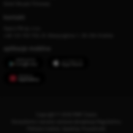
Dzień Muzyki Filmowej
kontakt
Opera FM sp. z o.o.
+48 123 703 703, Al. Waszyngtona 1, 30-204 Kraków
aplikacje mobilne
Copyright © 2026 RMF Classic
Korzystanie z serwisu oznacza akceptację
Regulaminu
.
Polityka Cookies
.
SpeakUp
.
Prywatność
.