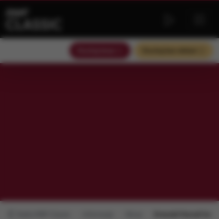
Słuchaj teraz
Słuchaj bez reklam
Radio RMF Classic
Informacje
Obraz