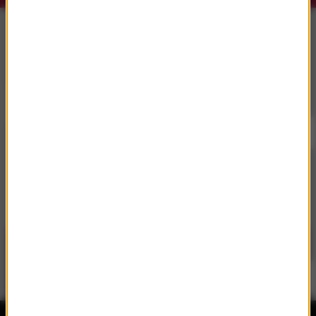
Słuchaj RMF Classic i RMF Classic+ w
aplikacji.
Pobierz i miej najpiękniejszą muzykę filmową i
klasyczną zawsze przy sobie.