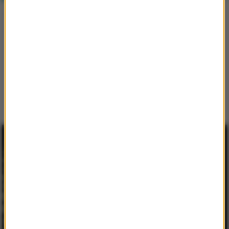
Virginia Woolf - "O chorowaniu". Ze
wstępem Hermione Lee
Dlaczego "choroba nie zajęła wraz z miłością, orężem i
zazdrością miejsca pośród głównych tematów literatury"?
Pytanie zadane przez Virginię Woolf w 1925 roku do dziś nie
straciło na aktualności.
czytaj więcej