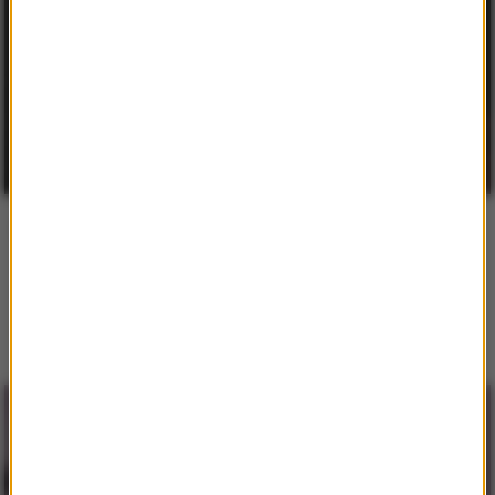
Królowe. Sześć żon Henryka VIII
Sześć niezwykłych historii miłosnych, osnutych na tle
realiów renesansowej Anglii.
czytaj więcej