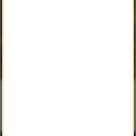
Pani mego serca
Utrzymana w tradycji Alienisty Caleba Carra porywająca
powieść historyczna.
czytaj więcej