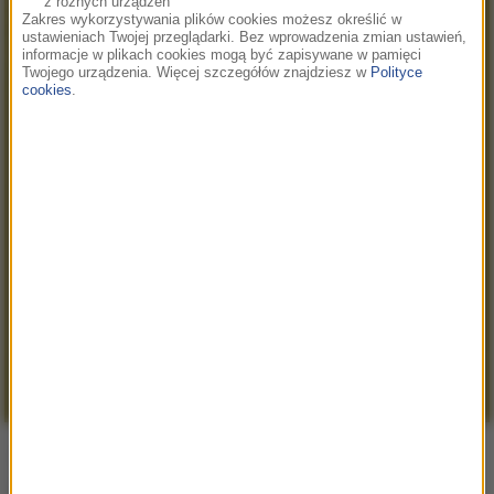
z różnych urządzeń
Zakres wykorzystywania plików cookies możesz określić w
ustawieniach Twojej przeglądarki. Bez wprowadzenia zmian ustawień,
informacje w plikach cookies mogą być zapisywane w pamięci
Twojego urządzenia. Więcej szczegółów znajdziesz w
Polityce
cookies
.
Irena Poniatowska - "Fryderyk Chopin.
Człowiek i jego muzyka"