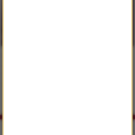
Miłość. Reaktywacja
Książka o przemijaniu i dojrzewaniu oraz o miłości -
niemożliwej, ale w końcu spełnionej.
czytaj więcej
«
19
20
21
Co było grane w RMF Classic?