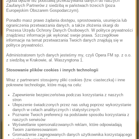
zgoda będzie też podstawą przekazywania danych do naszych
Zaufanych Partnerów z siedzibą w państwach trzecich (poza
Europejskim Obszarem Gospodarczym).
Ponadto masz prawo żądania dostępu, sprostowania, usunięcia lub
ograniczenia przetwarzania danych, a także złożenia skargi do
Prezesa Urzędu Ochrony Danych Osobowych. W polityce prywatności
znajdziesz informacje jak wykonać swoje prawa. Szczegółowe
informacje na temat przetwarzania Twoich danych znajdują się w
Kerala J. Snyder - "DIETERICH
polityce prywatności.
BUXTEHUDE. Życie, twórczość, praktyka
Administratorem tych danych jesteśmy my, czyli Opera FM sp. z o.o.
z siedzibą w Krakowie, al. Waszyngtona 1.
wykonawcza"
Stosowanie plików cookies i innych technologii
Dieterich Buxtehude, zmarły w 1707 roku, był jednym z
Wraz z partnerami stosujemy pliki cookies (tzw. ciasteczka) i inne
ważniejszych organistów i kompozytorów doby baroku. Jego
pokrewne technologie, które mają na celu:
lubeckie Abendmusiken należą do pierwszych
organizowanych koncertów, jakie znamy współcześnie....
Zapewnienie bezpieczeństwa podczas korzystania z naszych
stron
czytaj więcej
Ulepszenie świadczonych przez nas usług poprzez wykorzystanie
danych w celach analitycznych i statystycznych
Poznanie Twoich preferencji na podstawie sposobu korzystania z
naszych serwisów
Wyświetlanie spersonalizowanych reklam, które odpowiadają
Twoim zainteresowaniom
Gromadzenie zagregowanych danych użytkownika korzystającego