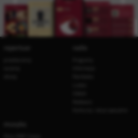
repertuar
radio
przedwczoraj
Programy
wczoraj
Informacje
dzisiaj
Ramówka
Ludzie
Odbiór
Nadawca
Konkursy i akcje specjalne
muzyka
Płyty RMF Classic