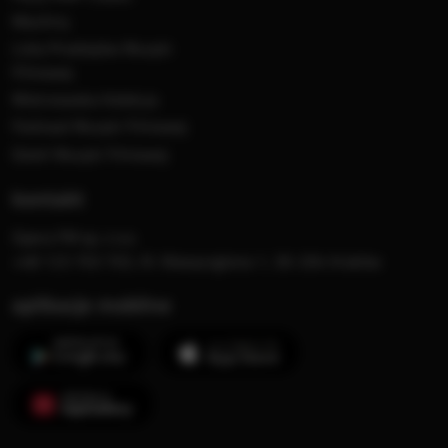
MocArty
Lista Przebojów Muzyki
Filmowej
Mistrzowska Kolekcja
Festiwal Muzyki Filmowej
Dzień Muzyki Filmowej
kontakt
Opera FM sp. z o.o.
+48 123 703 703, Al. Waszyngtona 1, 30-204 Kraków
aplikacje mobilne