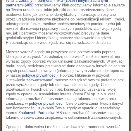
Wraz z
zaufanymi partnerami IAB (1019)
i
innymi zaufanymi
wielkimi artystami, ale też dzieli się z czytelnikiem refleksją
partnerami (489)
przechowujemy i/lub odczytujemy informacje zawarte
na Twoim urządzeniu, takie jak pliki cookie, przetwarzamy dane
nad sensem swojego...
osobowe, takie jak unikalne identyfikatory, informacje przesyłane
przez urządzenia końcowe niezbędne do personalizacji reklam i treści,
czytaj więcej
udostępnienie funkcji mediów społecznościowych pomiaru ruchu jak
również dla rozwoju i poprawny naszych produktów. Za Twoją zgodą
my, jak i partnerzy możemy wykorzystywać precyzyjne dane
geolokalizacyjne i identyfikację poprzez skanowanie urządzeń.
Przechodząc do serwisu zgadzasz się na wskazane działania.
Możesz wyrazić zgodę na powyższe cele przetwarzania poprzez
kliknięcie w przycisk "przechodzę do serwisu", możesz również nie
wyrażać zgody poprzez wybór ustawień zaawansowanych. W sytuacji
braku zgody będziemy przetwarzać dane osobowe w innych celach na
innych podstawach prawnych (informacje w tym zakresie dostępne są
w naszej
polityce prywatności
). Poprzez kliknięcie w przycisk
"ustawienia zaawansowane" możesz zarządzać swoimi preferencjami
przed wyrażeniem zgody lub odmową udzielenia zgody. Cele
przetwarzania Twoich danych bez konieczności uzyskania Twojej
zgody w oparciu o uzasadniony interes Opera FM sp. z o.o. oraz
informacje o możliwości sprzeciwienia się takiemu przetwarzaniu
znajdziesz w
polityce prywatności
. Cele przetwarzania Twoich danych
bez konieczności uzyskania Twojej zgody w oparciu o uzasadniony
interes
Zaufanych Partnerów IAB
oraz możliwość sprzeciwienia się
takiemu przetwarzaniu znajdziesz w ustawieniach zaawansowanych.
Zgoda jest dobrowolna i możesz ją w dowolnym momencie wycofać,