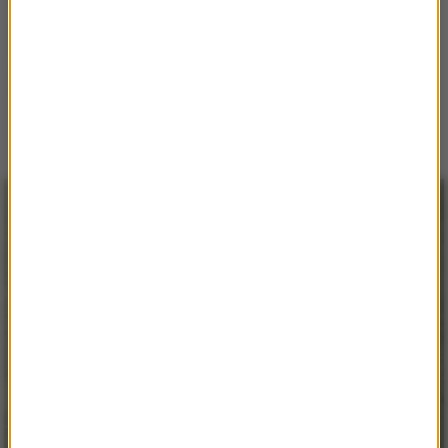
Fryderyk Chopin – człowiek i jego muzyka jest niezwykłą
książką - albumem, składającą się z pięciu bogato
ilustrowanych esejów, z których każdy poświęcony został
innemu aspektowi życia i...
czytaj więcej