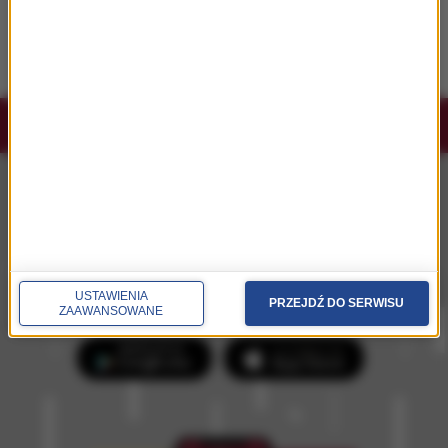
„Diabeł ubiera się u Prady 2” podbija
streaming. Ponad 15 mln wyświetleń w pięć
dni
Słuchaj RMF Classic i RMF Classic+ w
aplikacji.
Pobierz i miej najpiękniejszą muzykę filmową i
klasyczną zawsze przy sobie.
USTAWIENIA
PRZEJDŹ DO SERWISU
ZAAWANSOWANE