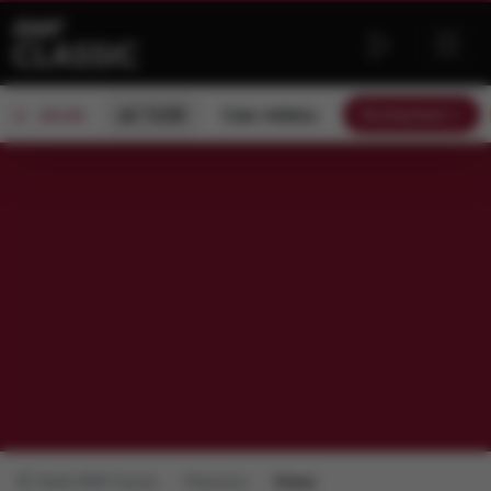
od 13:00
Czas relaksu
Słuchaj teraz
ON AIR
Radio RMF Classic
Polecamy
Słowo