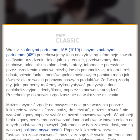
Helena Rubinstein urodziła się w 1872 r. w podkrakowskim
Wraz z
zaufanymi partnerami IAB (1019)
i
innymi zaufanymi
partnerami (489)
przechowujemy i/lub odczytujemy informacje zawarte
Podgórzu, leżącym wówczas w granicach państwa austro-
na Twoim urządzeniu, takie jak pliki cookie, przetwarzamy dane
węgierskiego, jako Chaja Rubinstein. Była najstarszą z ośmiu
osobowe, takie jak unikalne identyfikatory, informacje przesyłane
przez urządzenia końcowe niezbędne do personalizacji reklam i treści,
córek ortodoksyjnych Żydów, Hercla Naftalego Rubinsteina i
udostępnienie funkcji mediów społecznościowych pomiaru ruchu jak
Gitel Scheindel Silberfeld. Jej ojciec był drobnym kupcem,
również dla rozwoju i poprawny naszych produktów. Za Twoją zgodą
my, jak i partnerzy możemy wykorzystywać precyzyjne dane
prowadzącym skromny sklep na Kazimierzu, a matka
geolokalizacyjne i identyfikację poprzez skanowanie urządzeń.
gospodynią domową. To właśnie w sklepie swojego ojca
Przechodząc do serwisu zgadzasz się na wskazane działania.
młoda Chaja po raz pierwszy zetknęła się z rachunkowością i
Możesz wyrazić zgodę na powyższe cele przetwarzania poprzez
zarządzaniem, co - jak się okazało - zaprocentowało w
kliknięcie w przycisk "przechodzę do serwisu", możesz również nie
wyrażać zgody poprzez wybór ustawień zaawansowanych. W sytuacji
przyszłości.
braku zgody będziemy przetwarzać dane osobowe w innych celach na
innych podstawach prawnych (informacje w tym zakresie dostępne są
Ucieczka od aranżowanego małżeństwa
w naszej
polityce prywatności
). Poprzez kliknięcie w przycisk
"ustawienia zaawansowane" możesz zarządzać swoimi preferencjami
przed wyrażeniem zgody lub odmową udzielenia zgody. Cele