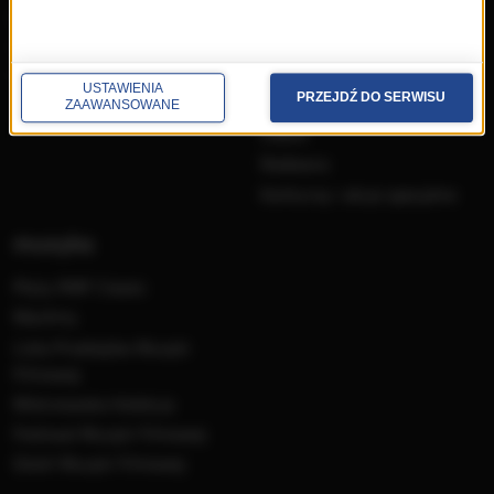
przedwczoraj
Programy
wczoraj
Informacje
dzisiaj
Ramówka
USTAWIENIA
PRZEJDŹ DO SERWISU
Ludzie
ZAAWANSOWANE
Odbiór
Nadawca
Konkursy i akcje specjalne
muzyka
Płyty RMF Classic
MocArty
Lista Przebojów Muzyki
Filmowej
Mistrzowska Kolekcja
Festiwal Muzyki Filmowej
Dzień Muzyki Filmowej