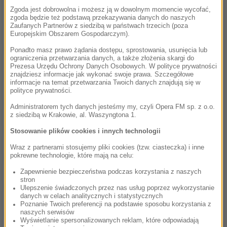
Zgoda jest dobrowolna i możesz ją w dowolnym momencie wycofać,
zgoda będzie też podstawą przekazywania danych do naszych
Wszystkie odcinki podcastu:
Zaufanych Partnerów z siedzibą w państwach trzecich (poza
Europejskim Obszarem Gospodarczym).
Jorge Luis Borges: "Fikcje" i "Alef"
00:11:24
Ponadto masz prawo żądania dostępu, sprostowania, usunięcia lub
ograniczenia przetwarzania danych, a także złożenia skargi do
Prezesa Urzędu Ochrony Danych Osobowych. W polityce prywatności
"Konopielka" Edwarda Redlińskiego
znajdziesz informacje jak wykonać swoje prawa. Szczegółowe
00:09:43
informacje na temat przetwarzania Twoich danych znajdują się w
polityce prywatności.
Tadeusz Baranowski
00:12:37
Administratorem tych danych jesteśmy my, czyli Opera FM sp. z o.o.
z siedzibą w Krakowie, al. Waszyngtona 1.
Italo Calvino
00:12:49
Stosowanie plików cookies i innych technologii
Wraz z partnerami stosujemy pliki cookies (tzw. ciasteczka) i inne
pokrewne technologie, które mają na celu:
Andrzej Sapkowski - "Wiedźmin"
00:17:35
Zapewnienie bezpieczeństwa podczas korzystania z naszych
stron
Bohumil Hrabal
00:15:17
Ulepszenie świadczonych przez nas usług poprzez wykorzystanie
danych w celach analitycznych i statystycznych
Poznanie Twoich preferencji na podstawie sposobu korzystania z
Mario Vargas Llosa
00:15:09
naszych serwisów
Wyświetlanie spersonalizowanych reklam, które odpowiadają