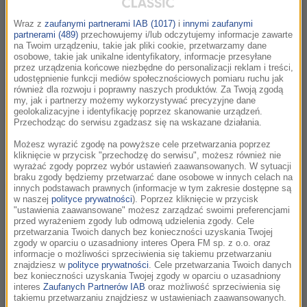
Wraz z
zaufanymi partnerami IAB (1017)
i
innymi zaufanymi
partnerami (489)
przechowujemy i/lub odczytujemy informacje zawarte
na Twoim urządzeniu, takie jak pliki cookie, przetwarzamy dane
osobowe, takie jak unikalne identyfikatory, informacje przesyłane
Autorzy to pasjonaci literatury. Sami też na co dzień
przez urządzenia końcowe niezbędne do personalizacji reklam i treści,
piszą i tłumaczą. Tu proponują, polecają i recenzują
udostępnienie funkcji mediów społecznościowych pomiaru ruchu jak
również dla rozwoju i poprawny naszych produktów. Za Twoją zgodą
pozycje, które według nich powinny znaleźć się
my, jak i partnerzy możemy wykorzystywać precyzyjne dane
geolokalizacyjne i identyfikację poprzez skanowanie urządzeń.
obowiązkowo na idealnej półce z książkami.
Przechodząc do serwisu zgadzasz się na wskazane działania.
Możesz wyrazić zgodę na powyższe cele przetwarzania poprzez
Subskrybuj
podcast
kliknięcie w przycisk "przechodzę do serwisu", możesz również nie
wyrażać zgody poprzez wybór ustawień zaawansowanych. W sytuacji
braku zgody będziemy przetwarzać dane osobowe w innych celach na
Wybrany odcinek podcastu:
innych podstawach prawnych (informacje w tym zakresie dostępne są
w naszej
polityce prywatności
). Poprzez kliknięcie w przycisk
"ustawienia zaawansowane" możesz zarządzać swoimi preferencjami
"Konopielka" Edwarda Redlińskiego
przed wyrażeniem zgody lub odmową udzielenia zgody. Cele
przetwarzania Twoich danych bez konieczności uzyskania Twojej
zgody w oparciu o uzasadniony interes Opera FM sp. z o.o. oraz
informacje o możliwości sprzeciwienia się takiemu przetwarzaniu
00:00
znajdziesz w
polityce prywatności
. Cele przetwarzania Twoich danych
Odtwórz
Wycisz
Ustawi
bez konieczności uzyskania Twojej zgody w oparciu o uzasadniony
interes
Zaufanych Partnerów IAB
oraz możliwość sprzeciwienia się
Udostępnij
takiemu przetwarzaniu znajdziesz w ustawieniach zaawansowanych.