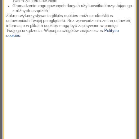
Twoim zainteresowaniom
Gromadzenie zagregowanych danych użytkownika korzystającego
Stanisław Lem
00:16:14
z różnych urządzeń
Zakres wykorzystywania plików cookies możesz określić w
ustawieniach Twojej przeglądarki. Bez wprowadzenia zmian ustawień,
Tove Jansson
00:12:59
informacje w plikach cookies mogą być zapisywane w pamięci
Twojego urządzenia. Więcej szczegółów znajdziesz w
Polityce
cookies
.
Dorothy Parker
00:16:45
"Pani Bovary" Gustawa Flauberta
00:14:12
Harry Potter
00:14:52
Inne Podcasty RMF Classic: