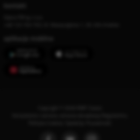
kontakt
Opera FM sp. z o.o.
+48 123 703 703, Al. Waszyngtona 1, 30-204 Kraków
aplikacje mobilne
Copyright © 2026 RMF Classic
Korzystanie z serwisu oznacza akceptację
Regulaminu
.
Polityka Cookies
.
SpeakUp
.
Prywatność
.