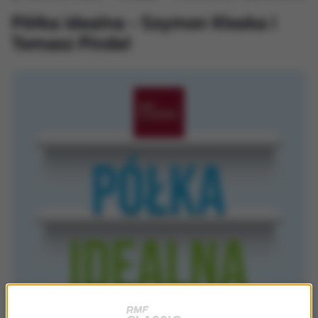
Półka idealna - Szymon Kloska i
Tomasz Pindel