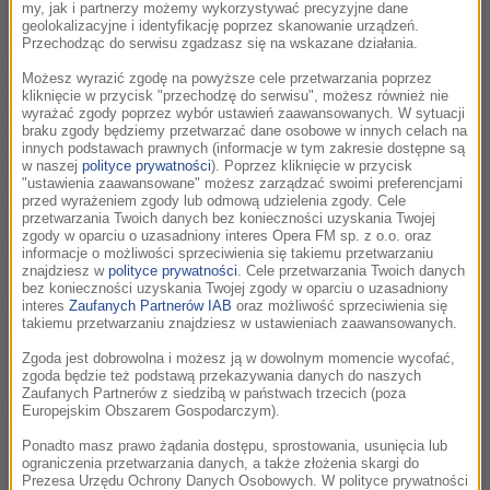
więzienia oraz próbę odzyskania przez bohatera żony i córki,
my, jak i partnerzy możemy wykorzystywać precyzyjne dane
geolokalizacyjne i identyfikację poprzez skanowanie urządzeń.
a
Przechodząc do serwisu zgadzasz się na wskazane działania.
także ich zaufania. "To ciężka próba powrotu na łono rodziny.
Możesz wyrazić zgodę na powyższe cele przetwarzania poprzez
Przez ostatnie lata domem bohatera było więzienie i dlatego
kliknięcie w przycisk "przechodzę do serwisu", możesz również nie
on nie wie, czy może wrócić do rodziny i z jakim
wyrażać zgody poprzez wybór ustawień zaawansowanych. W sytuacji
braku zgody będziemy przetwarzać dane osobowe w innych celach na
konsekwencjami" -
innych podstawach prawnych (informacje w tym zakresie dostępne są
tłumaczył Matwiejczyk. Wyjawił, że historia rozgrywa się
w naszej
polityce prywatności
). Poprzez kliknięcie w przycisk
"ustawienia zaawansowane" możesz zarządzać swoimi preferencjami
około 10
przed wyrażeniem zgody lub odmową udzielenia zgody. Cele
lat temu, a film będzie "bardzo mroczny, także w swojej
przetwarzania Twoich danych bez konieczności uzyskania Twojej
zgody w oparciu o uzasadniony interes Opera FM sp. z o.o. oraz
kolorystyce".
informacje o możliwości sprzeciwienia się takiemu przetwarzaniu
znajdziesz w
polityce prywatności
. Cele przetwarzania Twoich danych
bez konieczności uzyskania Twojej zgody w oparciu o uzasadniony
Głównego bohatera gra Mirosław Baka, którego
interes
Zaufanych Partnerów IAB
oraz możliwość sprzeciwienia się
zaintrygował
takiemu przetwarzaniu znajdziesz w ustawieniach zaawansowanych.
scenariusz filmu. "To jest film o próbie powrotu, próbie
Zgoda jest dobrowolna i możesz ją w dowolnym momencie wycofać,
naprawienia czegoś. W tym filmie nic nie jest po prostu+ ani
zgoda będzie też podstawą przekazywania danych do naszych
Zaufanych Partnerów z siedzibą w państwach trzecich (poza
przewidywalne i to jest jego siłą" - ocenił Baka.
Europejskim Obszarem Gospodarczym).
Ponadto masz prawo żądania dostępu, sprostowania, usunięcia lub
Zdaniem aktora, mocną stroną filmu jest też zespół
ograniczenia przetwarzania danych, a także złożenia skargi do
realizacyjny,
Prezesa Urzędu Ochrony Danych Osobowych. W polityce prywatności