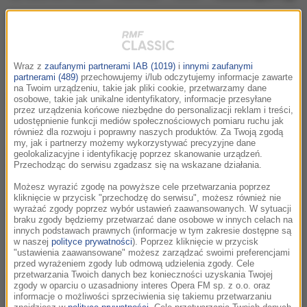
muzyka
słowo
obraz
Romana Agnel nagrodzona
Wraz z
zaufanymi partnerami IAB (1019)
i
innymi zaufanymi
wtorek, 28 kwietnia 2009 (12:34)
partnerami (489)
przechowujemy i/lub odczytujemy informacje zawarte
na Twoim urządzeniu, takie jak pliki cookie, przetwarzamy dane
Romana Agnel została wyróżniona przez Ministra
osobowe, takie jak unikalne identyfikatory, informacje przesyłane
przez urządzenia końcowe niezbędne do personalizacji reklam i treści,
Kultury i Dziedzictwa Narodowego odznaczeniem
udostępnienie funkcji mediów społecznościowych pomiaru ruchu jak
"Zasłużony dla Kultury Polskiej", które odebrała w
również dla rozwoju i poprawny naszych produktów. Za Twoją zgodą
my, jak i partnerzy możemy wykorzystywać precyzyjne dane
siedzibie ZASP-u z okazji Międzynarodowego Dnia
geolokalizacyjne i identyfikację poprzez skanowanie urządzeń.
Tańca.
Przechodząc do serwisu zgadzasz się na wskazane działania.
Możesz wyrazić zgodę na powyższe cele przetwarzania poprzez
Tancerka, choreograf, historyk sztuki (absolwentka Sorbony),
kliknięcie w przycisk "przechodzę do serwisu", możesz również nie
pedagog, dyrektor profesjonalnego Baletu Dworskiego
wyrażać zgody poprzez wybór ustawień zaawansowanych. W sytuacji
braku zgody będziemy przetwarzać dane osobowe w innych celach na
"Cracovia Danza" (dawniej "Ardente Sole"). Umiejętności w
innych podstawach prawnych (informacje w tym zakresie dostępne są
zakresie tańca charakterystycznego i tańców historycznych
w naszej
polityce prywatności
). Poprzez kliknięcie w przycisk
"ustawienia zaawansowane" możesz zarządzać swoimi preferencjami
zdobywała w Polsce oraz Francji, a w zakresie klasycznego
przed wyrażeniem zgody lub odmową udzielenia zgody. Cele
tańca indyjskiego Bharata Natyam
przetwarzania Twoich danych bez konieczności uzyskania Twojej
zgody w oparciu o uzasadniony interes Opera FM sp. z o.o. oraz
- w Indiach. Współpracuje z wybitnymi wirtuozami oraz
informacje o możliwości sprzeciwienia się takiemu przetwarzaniu