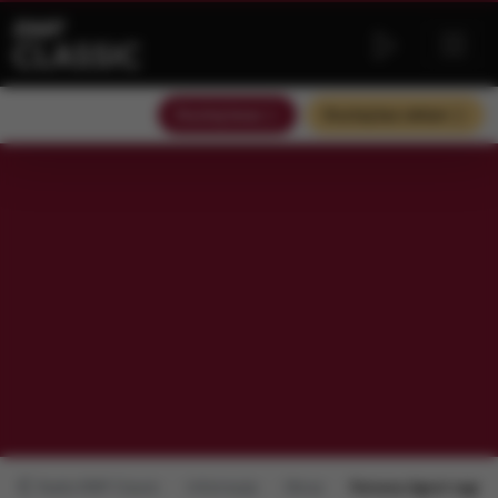
Słuchaj teraz
Słuchaj bez reklam
Radio RMF Classic
Informacje
Obraz
Romana Agnel nagrod