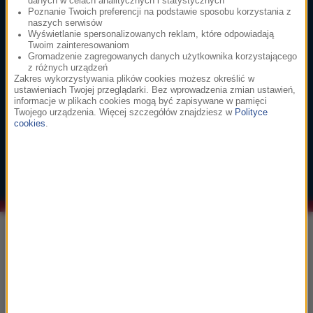
danych w celach analitycznych i statystycznych
Poznanie Twoich preferencji na podstawie sposobu korzystania z
2
głosuj
naszych serwisów
Wyświetlanie spersonalizowanych reklam, które odpowiadają
Hans Zimmer
Twoim zainteresowaniom
Dune: Part Two
Gromadzenie zagregowanych danych użytkownika korzystającego
z różnych urządzeń
A Time Of Quiet Between The Storms
Zakres wykorzystywania plików cookies możesz określić w
ustawieniach Twojej przeglądarki. Bez wprowadzenia zmian ustawień,
informacje w plikach cookies mogą być zapisywane w pamięci
Twojego urządzenia. Więcej szczegółów znajdziesz w
Polityce
3
głosuj
cookies
.
John Powell
Jak wytresować smoka
Test Driving Toothless
Informacje
"Lubię grać tym, co mam, ale też tym, czego
mi brakuje". Vincent Cassel w specjalnej
rozmowie z Katarzyną Sobiechowską-
Szuchtą