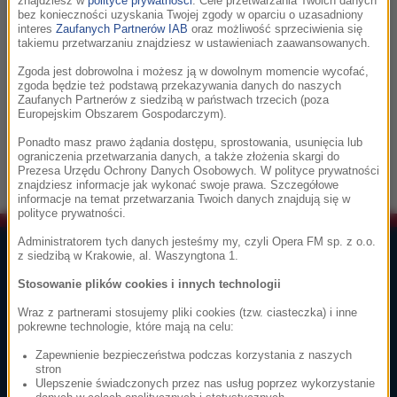
reżyserami, a także z teatrami, akademiami muzycznymi,
znajdziesz w
polityce prywatności
. Cele przetwarzania Twoich danych
bez konieczności uzyskania Twojej zgody w oparciu o uzasadniony
filharmoniami, Warszawską Operą Kameralną, instytucjami
interes
Zaufanych Partnerów IAB
oraz możliwość sprzeciwienia się
w kraju i za granicą. Laureatka II nagrody na paryskim
takiemu przetwarzaniu znajdziesz w ustawieniach zaawansowanych.
konkursie La Scene Francaise oraz nagrody im. Z. Rayzacher.
Zgoda jest dobrowolna i możesz ją w dowolnym momencie wycofać,
Jest pomysłodawczynią krakowskiego
zgoda będzie też podstawą przekazywania danych do naszych
Zaufanych Partnerów z siedzibą w państwach trzecich (poza
Festiwalu Tańców Dworskich, który w 2009 roku obchodzi
Europejskim Obszarem Gospodarczym).
swoje 10-lecie.
Ponadto masz prawo żądania dostępu, sprostowania, usunięcia lub
ograniczenia przetwarzania danych, a także złożenia skargi do
Prezesa Urzędu Ochrony Danych Osobowych. W polityce prywatności
znajdziesz informacje jak wykonać swoje prawa. Szczegółowe
informacje na temat przetwarzania Twoich danych znajdują się w
polityce prywatności.
Administratorem tych danych jesteśmy my, czyli Opera FM sp. z o.o.
Lista Przebojów Muzyki Filmowej
z siedzibą w Krakowie, al. Waszyngtona 1.
Stosowanie plików cookies i innych technologii
1
głosuj
Wraz z partnerami stosujemy pliki cookies (tzw. ciasteczka) i inne
Ennio Morricone
pokrewne technologie, które mają na celu:
Cinema Paradiso
Zapewnienie bezpieczeństwa podczas korzystania z naszych
Cinema Paradiso
stron
Ulepszenie świadczonych przez nas usług poprzez wykorzystanie