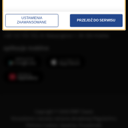
Dzień Muzyki Filmowej
kontakt
USTAWIENIA
PRZEJDŹ DO SERWISU
ZAAWANSOWANE
Opera FM sp. z o.o.
+48 123 703 703, Al. Waszyngtona 1, 30-204 Kraków
aplikacje mobilne
Copyright © 2026 RMF Classic
Korzystanie z serwisu oznacza akceptację
Regulaminu
.
Polityka Cookies
.
SpeakUp
.
Prywatność
.