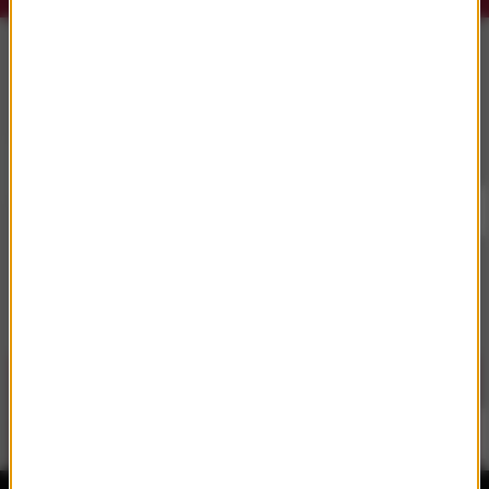
Słuchaj RMF Classic i RMF Classic+ w
aplikacji.
Pobierz i miej najpiękniejszą muzykę filmową i
klasyczną zawsze przy sobie.