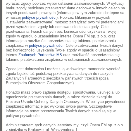
wyrażać zgody poprzez wybór ustawień zaawansowanych. W sytuacji
braku zgody będziemy przetwarzać dane osobowe w innych celach na
innych podstawach prawnych (informacje w tym zakresie dostępne są
w naszej
polityce prywatności
). Poprzez kliknięcie w przycisk
Meryl Streep /SEBASTIEN NOGIER/ PAP/EPA
"ustawienia zaawansowane" możesz zarządzać swoimi preferencjami
przed wyrażeniem zgody lub odmową udzielenia zgody. Cele
Pogłoski o obsadzeniu Meryl Streep w roli Joni Mitchell
przetwarzania Twoich danych bez konieczności uzyskania Twojej
potwierdził producent muzyczny Clive Davis, podczas
zgody w oparciu o uzasadniony interes Opera FM sp. z o.o. oraz
informacje o możliwości sprzeciwienia się takiemu przetwarzaniu
organizowanego przez siebie przyjęcia poprzedzającego
znajdziesz w
polityce prywatności
. Cele przetwarzania Twoich danych
niedawną galę rozdania nagród Grammy - dowiedział się
bez konieczności uzyskania Twojej zgody w oparciu o uzasadniony
interes
Zaufanych Partnerów IAB
oraz możliwość sprzeciwienia się
magazyn „The Rolling Stone”. Aktorka ma zagrać starszą
takiemu przetwarzaniu znajdziesz w ustawieniach zaawansowanych.
wersję piosenkarki.
Zgoda jest dobrowolna i możesz ją w dowolnym momencie wycofać,
zgoda będzie też podstawą przekazywania danych do naszych
Natomiast według plotek, które krążą już od kilku miesięcy,
Zaufanych Partnerów z siedzibą w państwach trzecich (poza
kandydatką do sportretowania młodej Joni jest Anya Taylor-
Europejskim Obszarem Gospodarczym).
Joy, gwiazda "Gambitu królowej".
Ponadto masz prawo żądania dostępu, sprostowania, usunięcia lub
ograniczenia przetwarzania danych, a także złożenia skargi do
Za projekt odpowiada Cameron Crowe ("U progu sławy",
Prezesa Urzędu Ochrony Danych Osobowych. W polityce prywatności
znajdziesz informacje jak wykonać swoje prawa. Szczegółowe
"Jerry Maguire"), który od lat przyjaźni się z Mitchell. Poznali
informacje na temat przetwarzania Twoich danych znajdują się w
się w 1979 roku, kiedy to jako młody dziennikarz
polityce prywatności.
przeprowadził z nią wywiad dla "Rolling Stone". Film
Administratorem tych danych jesteśmy my, czyli Opera FM sp. z o.o.
powstaje w ścisłym porozumieniu z samą artystką. Mitchell i
z siedzibą w Krakowie, al. Waszyngtona 1.