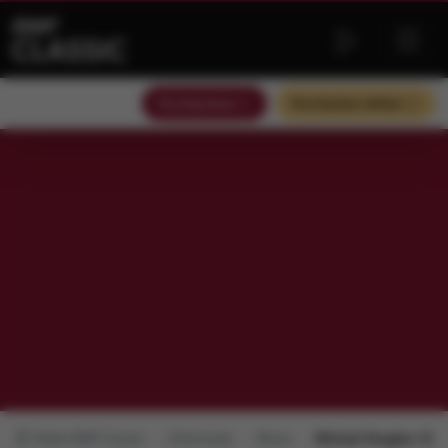
Słuchaj teraz
Słuchaj bez reklam
Radio RMF Classic
Informacje
Obraz