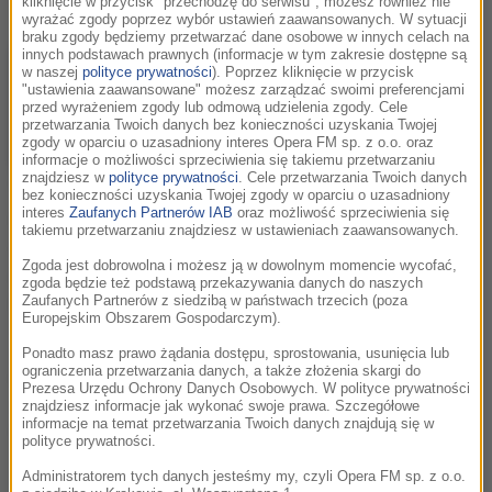
kliknięcie w przycisk "przechodzę do serwisu", możesz również nie
wyrażać zgody poprzez wybór ustawień zaawansowanych. W sytuacji
braku zgody będziemy przetwarzać dane osobowe w innych celach na
innych podstawach prawnych (informacje w tym zakresie dostępne są
w naszej
polityce prywatności
). Poprzez kliknięcie w przycisk
"ustawienia zaawansowane" możesz zarządzać swoimi preferencjami
przed wyrażeniem zgody lub odmową udzielenia zgody. Cele
przetwarzania Twoich danych bez konieczności uzyskania Twojej
zgody w oparciu o uzasadniony interes Opera FM sp. z o.o. oraz
informacje o możliwości sprzeciwienia się takiemu przetwarzaniu
znajdziesz w
polityce prywatności
. Cele przetwarzania Twoich danych
Oliver Stone, Michael Douglas /IAN LANGSDON / PAP/EPA
bez konieczności uzyskania Twojej zgody w oparciu o uzasadniony
interes
Zaufanych Partnerów IAB
oraz możliwość sprzeciwienia się
Michael Douglas i Willem Dafoe, którzy znaleźli się w
takiemu przetwarzaniu znajdziesz w ustawieniach zaawansowanych.
obsadzie filmu „White Lies”, już wcześniej współpracowali z
Zgoda jest dobrowolna i możesz ją w dowolnym momencie wycofać,
jego reżyserem, Oliverem Stone’em. Pierwszy wystąpił w
zgoda będzie też podstawą przekazywania danych do naszych
głośnym dramacie „Wall Street”, za rolę w którym został
Zaufanych Partnerów z siedzibą w państwach trzecich (poza
Europejskim Obszarem Gospodarczym).
nagrodzony Oscarem. Drugiego natomiast można było
zobaczyć w dwóch „wietnamskich” projektach Stone’a –
Ponadto masz prawo żądania dostępu, sprostowania, usunięcia lub
ograniczenia przetwarzania danych, a także złożenia skargi do
filmach „Pluton” i „Urodzony 4 lipca”. Oprócz nich w produkcji
Prezesa Urzędu Ochrony Danych Osobowych. W polityce prywatności
występują także Ellen Barkin, Homer Gere oraz Yvonne
znajdziesz informacje jak wykonać swoje prawa. Szczegółowe
informacje na temat przetwarzania Twoich danych znajdują się w
Chapman.
polityce prywatności.
Zdjęcia do „White Lies” zrealizowano w Europie i Azji. Stone
Administratorem tych danych jesteśmy my, czyli Opera FM sp. z o.o.