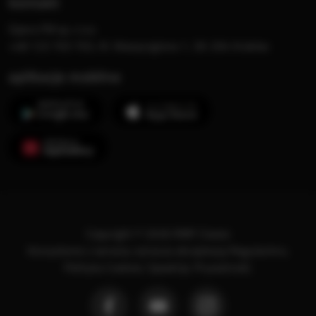
kontakt
Opera FM sp. z o.o.
+48 123 703 703, Al. Waszyngtona 1, 30-204 Kraków
aplikacje mobilne
Copyright © 2026 RMF Classic
Korzystanie z serwisu oznacza akceptację
Regulaminu
.
Polityka Cookies
.
SpeakUp
.
Prywatność
.