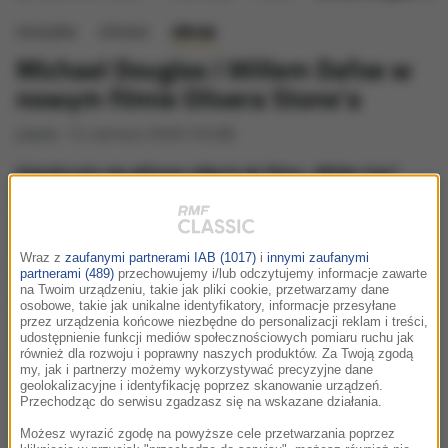
muzyka
słowo
obraz
Michael Douglas i Willem Dafoe w
nowym filmie Olivera Stone’a
piątek, 12 czerwca 2026 (10:28)
Zakończyły się główne zdjęcia do filmu „White Lies”
(„Białe kłamstwa”), który będzie pierwszym
pełnometrażowym projektem fabularnym Olivera
Stone’a od dekady i filmu „Snowden”. Jak się właśnie
Wraz z
zaufanymi partnerami IAB (1017)
i
innymi zaufanymi
okazało, do ogłoszonego wcześniej odtwórcy głównej
partnerami (489)
przechowujemy i/lub odczytujemy informacje zawarte
na Twoim urządzeniu, takie jak pliki cookie, przetwarzamy dane
roli, Josha Hartnetta, dołączyli w tym projekcie Michael
osobowe, takie jak unikalne identyfikatory, informacje przesyłane
Douglas, Willem Dafoe, Ellen Barkin oraz syn Richarda
przez urządzenia końcowe niezbędne do personalizacji reklam i treści,
udostępnienie funkcji mediów społecznościowych pomiaru ruchu jak
Gere, Homer Gere.
również dla rozwoju i poprawny naszych produktów. Za Twoją zgodą
my, jak i partnerzy możemy wykorzystywać precyzyjne dane
geolokalizacyjne i identyfikację poprzez skanowanie urządzeń.
Przechodząc do serwisu zgadzasz się na wskazane działania.
Możesz wyrazić zgodę na powyższe cele przetwarzania poprzez