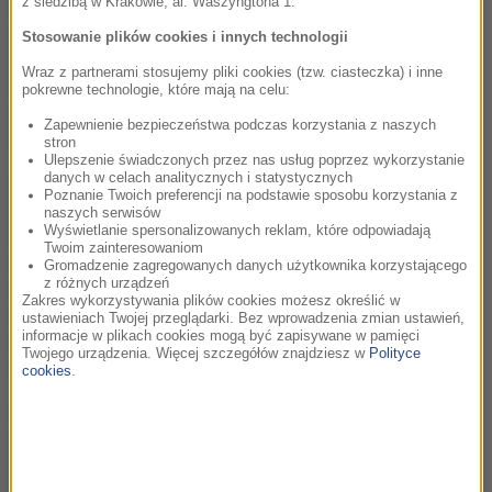
z siedzibą w Krakowie, al. Waszyngtona 1.
w wydanym oświadczeniu dotyczącym zakończenia zdjęć
podkreślił, że znakomicie pracowało mu się ze wszystkimi
Stosowanie plików cookies i innych technologii
aktorami, a włoska ekipa filmu była „najbardziej
Wraz z partnerami stosujemy pliki cookies (tzw. ciasteczka) i inne
sympatyczna” ze wszystkich, z jakimi współpracował w
pokrewne technologie, które mają na celu:
przeszłości. Reżyser podziękował za możliwość pracy z taką
Zapewnienie bezpieczeństwa podczas korzystania z naszych
obsadą i ekipą.
stron
Ulepszenie świadczonych przez nas usług poprzez wykorzystanie
danych w celach analitycznych i statystycznych
Jak czytamy w oficjalnym opisie fabuły, „White Lies”
Poznanie Twoich preferencji na podstawie sposobu korzystania z
opowiada o Jacku Freemanie (Hartnett), dziecku
naszych serwisów
Wyświetlanie spersonalizowanych reklam, które odpowiadają
rozwodników, które powtarza błędy swoich rodziców we
Twoim zainteresowaniom
własnym małżeństwie i w relacjach z własnymi dziećmi.
Gromadzenie zagregowanych danych użytkownika korzystającego
z różnych urządzeń
Wyrusza on w „pełną pożądania podróż, by uciec – tylko po
Zakres wykorzystywania plików cookies możesz określić w
to, by poczuć się jeszcze bardziej zagubionym niż wcześniej”.
ustawieniach Twojej przeglądarki. Bez wprowadzenia zmian ustawień,
informacje w plikach cookies mogą być zapisywane w pamięci
Sytuacja zmienia się, gdy poznaje kobietę, której życie jest
Twojego urządzenia. Więcej szczegółów znajdziesz w
Polityce
całkowitym przeciwieństwem jego własnego.
cookies
.
W niedawnym wywiadzie dla magazynu „Variety” Stone
opisał film, którego jest również scenarzystą, jako „osobistą
opowieść o ludziach i związkach”. Ma to być odejście od