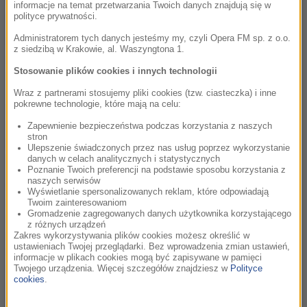
informacje na temat przetwarzania Twoich danych znajdują się w
popełnienie przestępstwa.
polityce prywatności.
Administratorem tych danych jesteśmy my, czyli Opera FM sp. z o.o.
Po upublicznieniu drastycznych szczegółów domniemanych
z siedzibą w Krakowie, al. Waszyngtona 1.
nadużyć Hammera, aktor stał się w branży filmowej persona
Stosowanie plików cookies i innych technologii
non grata. Wyrzucono go wówczas z obsady komedii
„Wystrzałowe wesele”, w której miał wystąpić u boku
Wraz z partnerami stosujemy pliki cookies (tzw. ciasteczka) i inne
pokrewne technologie, które mają na celu:
Jennifer Lopez, thrillera „The Billion Dollar Spy”, a także
serialu „Gaslit” z Julią Roberts i Seanem Pennem w rolach
Zapewnienie bezpieczeństwa podczas korzystania z naszych
stron
głównych. Współpracę ze skompromitowanym aktorem
Ulepszenie świadczonych przez nas usług poprzez wykorzystanie
zakończyła także reprezentująca go agencja talentów.
danych w celach analitycznych i statystycznych
Poznanie Twoich preferencji na podstawie sposobu korzystania z
naszych serwisów
Po trwającej przeszło trzy lata banicji gwiazdor postanowił
Wyświetlanie spersonalizowanych reklam, które odpowiadają
wyjść z cienia. Na początku tego tygodnia uruchomił on
Twoim zainteresowaniom
Gromadzenie zagregowanych danych użytkownika korzystającego
własny podcast „The Armie HammerTime Podcast”, w którym
z różnych urządzeń
zamierza dzielić się z odbiorcami szczegółami „odbudowy”
Zakres wykorzystywania plików cookies możesz określić w
ustawieniach Twojej przeglądarki. Bez wprowadzenia zmian ustawień,
własnego życia. „Niektórzy go pokochają, inni – totalnie
informacje w plikach cookies mogą być zapisywane w pamięci
znienawidzą. To będzie rodzaj dziennika lub kroniki, zapisu
Twojego urządzenia. Więcej szczegółów znajdziesz w
Polityce
cookies
.
układania mojego życia na nowo. Pozwolę wam wejść do
mojego świata. Chcę prowadzić długie, interesujące rozmowy