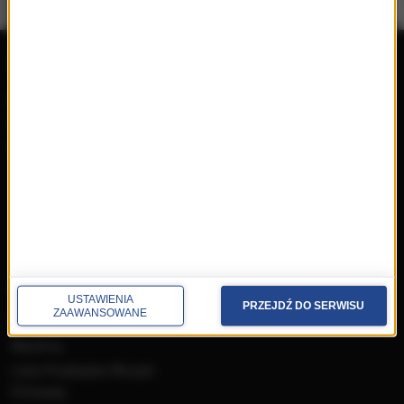
repertuar
radio
przedwczoraj
Programy
wczoraj
Informacje
dzisiaj
Ramówka
Ludzie
Odbiór
Nadawca
Konkursy i akcje specjalne
muzyka
USTAWIENIA
PRZEJDŹ DO SERWISU
ZAAWANSOWANE
Płyty RMF Classic
MocArty
Lista Przebojów Muzyki
Filmowej