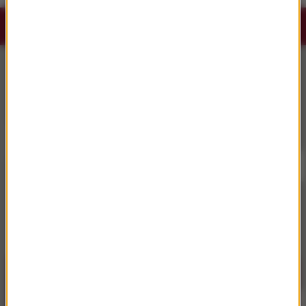
Słuchaj RMF Classic i RMF Classic+ w
aplikacji.
Pobierz i miej najpiękniejszą muzykę filmową i
klasyczną zawsze przy sobie.