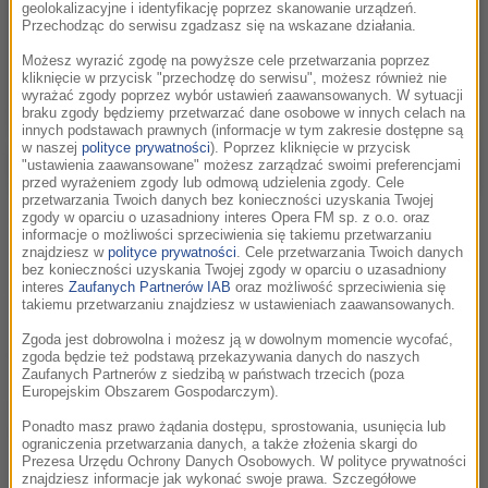
geolokalizacyjne i identyfikację poprzez skanowanie urządzeń.
Przechodząc do serwisu zgadzasz się na wskazane działania.
Możesz wyrazić zgodę na powyższe cele przetwarzania poprzez
kliknięcie w przycisk "przechodzę do serwisu", możesz również nie
wyrażać zgody poprzez wybór ustawień zaawansowanych. W sytuacji
braku zgody będziemy przetwarzać dane osobowe w innych celach na
innych podstawach prawnych (informacje w tym zakresie dostępne są
w naszej
polityce prywatności
). Poprzez kliknięcie w przycisk
"ustawienia zaawansowane" możesz zarządzać swoimi preferencjami
przed wyrażeniem zgody lub odmową udzielenia zgody. Cele
przetwarzania Twoich danych bez konieczności uzyskania Twojej
Armie Hammer /NINA PROMMER /PAP/EPA
zgody w oparciu o uzasadniony interes Opera FM sp. z o.o. oraz
informacje o możliwości sprzeciwienia się takiemu przetwarzaniu
W lutym 2021 roku światło dzienne ujrzały szokujące
znajdziesz w
polityce prywatności
. Cele przetwarzania Twoich danych
bez konieczności uzyskania Twojej zgody w oparciu o uzasadniony
doniesienia na temat przemocy seksualnej, jaką Armie
interes
Zaufanych Partnerów IAB
oraz możliwość sprzeciwienia się
Hammer miał stosować wobec kilku kobiet. Został on
takiemu przetwarzaniu znajdziesz w ustawieniach zaawansowanych.
wówczas oskarżony o napaść na tle seksualnym oraz
Zgoda jest dobrowolna i możesz ją w dowolnym momencie wycofać,
fizyczne i psychiczne znęcanie się nad ofiarami. Na jaw
zgoda będzie też podstawą przekazywania danych do naszych
Zaufanych Partnerów z siedzibą w państwach trzecich (poza
wyszły także niepokojące szczegóły jego prywatnej
Europejskim Obszarem Gospodarczym).
korespondencji, w której dzielił się fantazjami na temat
Ponadto masz prawo żądania dostępu, sprostowania, usunięcia lub
brutalnych gwałtów i kanibalizmu. Do więzienia nigdy jednak
ograniczenia przetwarzania danych, a także złożenia skargi do
nie trafił. Latem zeszłego roku prokuratura zamknęła
Prezesa Urzędu Ochrony Danych Osobowych. W polityce prywatności
znajdziesz informacje jak wykonać swoje prawa. Szczegółowe
dochodzenie z powodu braku wystarczających dowodów na