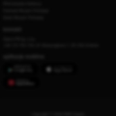
Mistrzowska Kolekcja
Festiwal Muzyki Filmowej
Dzień Muzyki Filmowej
kontakt
Opera FM sp. z o.o.
+48 123 703 703, Al. Waszyngtona 1, 30-204 Kraków
aplikacje mobilne
Copyright © 2026 RMF Classic