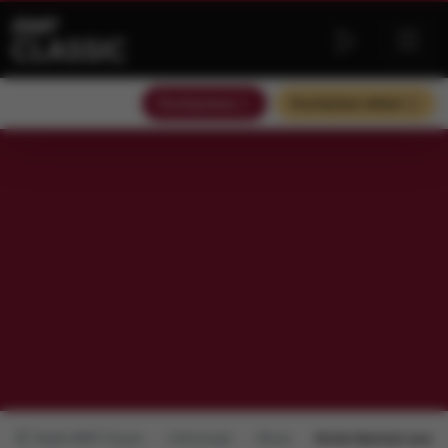
Słuchaj teraz
Słuchaj bez reklam
Radio RMF Classic
Informacje
Obraz