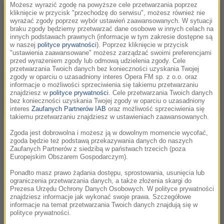
Możesz wyrazić zgodę na powyższe cele przetwarzania poprzez
kliknięcie w przycisk "przechodzę do serwisu", możesz również nie
wyrażać zgody poprzez wybór ustawień zaawansowanych. W sytuacji
braku zgody będziemy przetwarzać dane osobowe w innych celach na
innych podstawach prawnych (informacje w tym zakresie dostępne są
w naszej
polityce prywatności
). Poprzez kliknięcie w przycisk
"ustawienia zaawansowane" możesz zarządzać swoimi preferencjami
przed wyrażeniem zgody lub odmową udzielenia zgody. Cele
przetwarzania Twoich danych bez konieczności uzyskania Twojej
zgody w oparciu o uzasadniony interes Opera FM sp. z o.o. oraz
informacje o możliwości sprzeciwienia się takiemu przetwarzaniu
znajdziesz w
polityce prywatności
. Cele przetwarzania Twoich danych
bez konieczności uzyskania Twojej zgody w oparciu o uzasadniony
interes
Zaufanych Partnerów IAB
oraz możliwość sprzeciwienia się
takiemu przetwarzaniu znajdziesz w ustawieniach zaawansowanych.
Tomasz Włosok podczas specjalnego pokazu filmu "Kulej.
Dwie strony medalu" w kinie Cinema City Wolność w
Zgoda jest dobrowolna i możesz ją w dowolnym momencie wycofać,
zgoda będzie też podstawą przekazywania danych do naszych
Częstochowie /PAP/Waldemar Deska
Zaufanych Partnerów z siedzibą w państwach trzecich (poza
Europejskim Obszarem Gospodarczym).
"Dziki" to produkcja, przy której tworzeniu wykorzystano
kamery ARRI ALEXA 65 mm. Uzyskany dzięki nim obraz
Ponadto masz prawo żądania dostępu, sprostowania, usunięcia lub
ograniczenia przetwarzania danych, a także złożenia skargi do
przewyższa jakością filmy kręcone standardowymi kamerami.
Prezesa Urzędu Ochrony Danych Osobowych. W polityce prywatności
Autorem zdjęć jest Bartek Cierlica. Wcześniej po to narzędzie
znajdziesz informacje jak wykonać swoje prawa. Szczegółowe
informacje na temat przetwarzania Twoich danych znajdują się w
sięgali twórcy światowych superprodukcji takich jak "Diuna"
polityce prywatności.
i "Oppenheimer" czy "Dunkierka".