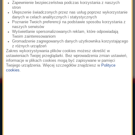
Zapewnienie bezpieczeństwa podczas korzystania z naszych
stron
11:11
Ulepszenie świadczonych przez nas usług poprzez wykorzystanie
danych w celach analitycznych i statystycznych
Dmitri Szostakowicz
Poznanie Twoich preferencji na podstawie sposobu korzystania z
I Suita na orkiestrę jazzową (Walc)
naszych serwisów
Wyświetlanie spersonalizowanych reklam, które odpowiadają
Twoim zainteresowaniom
Gromadzenie zagregowanych danych użytkownika korzystającego
11:14
z różnych urządzeń
Zakres wykorzystywania plików cookies możesz określić w
Ennio Morricone
ustawieniach Twojej przeglądarki. Bez wprowadzenia zmian ustawień,
informacje w plikach cookies mogą być zapisywane w pamięci
Gabriel's Oboe
Twojego urządzenia. Więcej szczegółów znajdziesz w
Polityce
cookies
.
Lista Przebojów Muzyki Filmowej
1
głosuj
Ennio Morricone
Cinema Paradiso
Cinema Paradiso