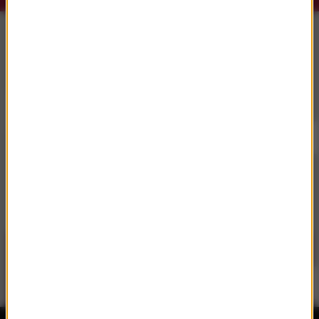
Słuchaj RMF Classic i RMF Classic+ w
aplikacji.
Pobierz i miej najpiękniejszą muzykę filmową i
klasyczną zawsze przy sobie.