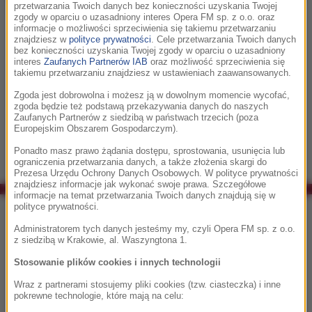
przetwarzania Twoich danych bez konieczności uzyskania Twojej
fot.Robert i Borys Słuszniak
zgody w oparciu o uzasadniony interes Opera FM sp. z o.o. oraz
informacje o możliwości sprzeciwienia się takiemu przetwarzaniu
Na scenie Orkiestra Akademii Beethovenowskiej, Chór Pro
znajdziesz w
polityce prywatności
. Cele przetwarzania Twoich danych
Musica Mundi, Chór Chłopięcy i Dziewczęcy Filharmonia
bez konieczności uzyskania Twojej zgody w oparciu o uzasadniony
interes
Zaufanych Partnerów IAB
oraz możliwość sprzeciwienia się
Krakowska pod kierownictwem Dirk Brossé, znakomici
takiemu przetwarzaniu znajdziesz w ustawieniach zaawansowanych.
soliści oraz wyjątkowi goście — wśród nich kompozytorzy,
Zgoda jest dobrowolna i możesz ją w dowolnym momencie wycofać,
którzy osobiście poprowadzili swoje utwory: Brian Tyler i Jeff
zgoda będzie też podstawą przekazywania danych do naszych
Russo.
Zaufanych Partnerów z siedzibą w państwach trzecich (poza
Europejskim Obszarem Gospodarczym).
Ponadto masz prawo żądania dostępu, sprostowania, usunięcia lub
ograniczenia przetwarzania danych, a także złożenia skargi do
Prezesa Urzędu Ochrony Danych Osobowych. W polityce prywatności
znajdziesz informacje jak wykonać swoje prawa. Szczegółowe
informacje na temat przetwarzania Twoich danych znajdują się w
polityce prywatności.
Co było grane w RMF Classic?
Administratorem tych danych jesteśmy my, czyli Opera FM sp. z o.o.
z siedzibą w Krakowie, al. Waszyngtona 1.
11:02
Stosowanie plików cookies i innych technologii
Jerzy Matuszkiewicz
Podróż za jeden uśmiech
Wraz z partnerami stosujemy pliki cookies (tzw. ciasteczka) i inne
pokrewne technologie, które mają na celu: