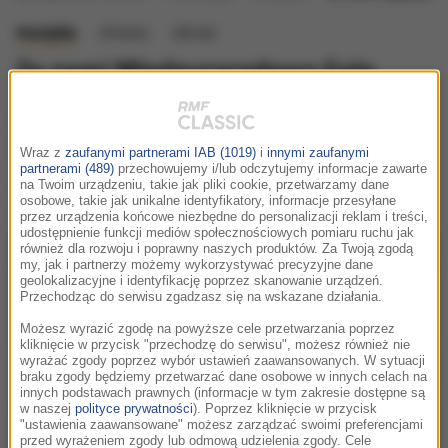
muzyka
słowo
obraz
Za nami Międzynarodowa Gala
Seriali FMF!
niedziela, 17 maja 2026 (00:43)
Wraz z
zaufanymi partnerami IAB (1019)
i
innymi zaufanymi
Muzyka z najgłośniejszych seriali ostatnich lat
partnerami (489)
przechowujemy i/lub odczytujemy informacje zawarte
na Twoim urządzeniu, takie jak pliki cookie, przetwarzamy dane
wybrzmiała w pełnej, koncertowej skali.
osobowe, takie jak unikalne identyfikatory, informacje przesyłane
przez urządzenia końcowe niezbędne do personalizacji reklam i treści,
udostępnienie funkcji mediów społecznościowych pomiaru ruchu jak
również dla rozwoju i poprawny naszych produktów. Za Twoją zgodą
my, jak i partnerzy możemy wykorzystywać precyzyjne dane
geolokalizacyjne i identyfikację poprzez skanowanie urządzeń.
Przechodząc do serwisu zgadzasz się na wskazane działania.
Możesz wyrazić zgodę na powyższe cele przetwarzania poprzez
kliknięcie w przycisk "przechodzę do serwisu", możesz również nie
wyrażać zgody poprzez wybór ustawień zaawansowanych. W sytuacji
braku zgody będziemy przetwarzać dane osobowe w innych celach na
innych podstawach prawnych (informacje w tym zakresie dostępne są
w naszej
polityce prywatności
). Poprzez kliknięcie w przycisk
"ustawienia zaawansowane" możesz zarządzać swoimi preferencjami
przed wyrażeniem zgody lub odmową udzielenia zgody. Cele