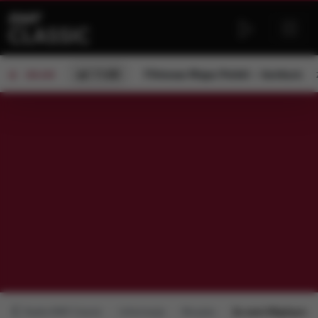
od 11:00
Filmowa Mapa Polski – konkurs
ON AIR
Radio RMF Classic
Informacje
Muzyka