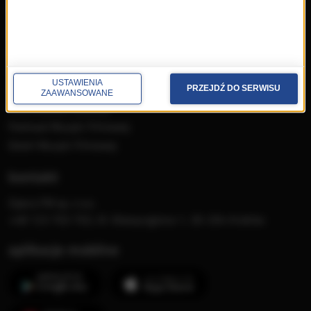
muzyka
Płyty RMF Classic
MocArty
Lista Przebojów Muzyki
USTAWIENIA
Filmowej
PRZEJDŹ DO SERWISU
ZAAWANSOWANE
Mistrzowska Kolekcja
Festiwal Muzyki Filmowej
Dzień Muzyki Filmowej
kontakt
Opera FM sp. z o.o.
+48 123 703 703, Al. Waszyngtona 1, 30-204 Kraków
aplikacje mobilne