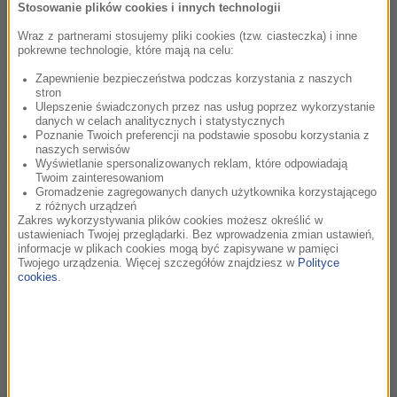
ponieważ potwierdza to, co wiem od ponad 50 lat: wpływ
Stosowanie plików cookies i innych technologii
Johna Williamsa na kulturę i muzykę jest niemierzalny, a
Wraz z partnerami stosujemy pliki cookies (tzw. ciasteczka) i inne
jego kunszt i dziedzictwo – niezrównane. Jestem dumny, że
pokrewne technologie, które mają na celu:
jestem kojarzony z pięknym filmem Laurenta” – powiedział
Zapewnienie bezpieczeństwa podczas korzystania z naszych
Spielberg w oświadczeniu.
stron
Ulepszenie świadczonych przez nas usług poprzez wykorzystanie
danych w celach analitycznych i statystycznych
Nagroda dla filmu jest nie tylko symbolicznym
Poznanie Twoich preferencji na podstawie sposobu korzystania z
ukoronowaniem przyjaźni filmowca i kompozytora. To także
naszych serwisów
Wyświetlanie spersonalizowanych reklam, które odpowiadają
wyróżnieniem, które spina klamrą dotychczasowe
Twoim zainteresowaniom
osiągnięcia Spielberga. Statuetka Grammy dołącza do takich
Gromadzenie zagregowanych danych użytkownika korzystającego
z różnych urządzeń
trofeów, jak trzy Oscary, 12 statuetek Emmy i jednej
Zakres wykorzystywania plików cookies możesz określić w
nagrody Tony. Tym samym filmowiec dołączył do elitarnego
ustawieniach Twojej przeglądarki. Bez wprowadzenia zmian ustawień,
informacje w plikach cookies mogą być zapisywane w pamięci
grona laureatów EGOT. Spielberg stał się 22. osobą w historii,
Twojego urządzenia. Więcej szczegółów znajdziesz w
Polityce
która zdobyła wszystkie te cztery nagrody w ramach
cookies
.
regularnej rywalizacji (nie licząc nagród honorowych). (PAP
Life)