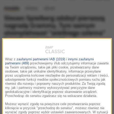
muzyka
słowo
obraz
Steven Spielberg zdobył pierwszą
nagrodę Grammy. Tym samym
skompletował "wielkiego szlema"
branży rozrywkowej
poniedziałek, 2 lutego 2026 (12:06)
Laureaci EGOT to elitarne grono artystów, którzy zdobyli
Wraz z
zaufanymi partnerami IAB (1019)
i
innymi zaufanymi
partnerami (489)
przechowujemy i/lub odczytujemy informacje zawarte
cztery najważniejsze amerykańskie nagrody przemysłu
na Twoim urządzeniu, takie jak pliki cookie, przetwarzamy dane
rozrywkowego: Emmy, Grammy, Oscara i Tony. Do tego
osobowe, takie jak unikalne identyfikatory, informacje przesyłane
przez urządzenia końcowe niezbędne do personalizacji reklam i treści,
grona dołączył właśnie Steven Spielberg, który w
udostępnienie funkcji mediów społecznościowych pomiaru ruchu jak
niedzielę zdobył swoją pierwszą statuetkę Gramy. W
również dla rozwoju i poprawny naszych produktów. Za Twoją zgodą
my, jak i partnerzy możemy wykorzystywać precyzyjne dane
kategorii najlepszy film muzyczny doceniono jego
geolokalizacyjne i identyfikację poprzez skanowanie urządzeń.
dokument „Muzyka filmowa: John Williams”, przy
Przechodząc do serwisu zgadzasz się na wskazane działania.
którym pracował jako producent.
Możesz wyrazić zgodę na powyższe cele przetwarzania poprzez
kliknięcie w przycisk "przechodzę do serwisu", możesz również nie
wyrażać zgody poprzez wybór ustawień zaawansowanych. W sytuacji