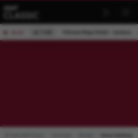
od 11:00
Filmowa Mapa Polski – konkurs
ON AIR
Radio RMF Classic
Informacje
Muzyka