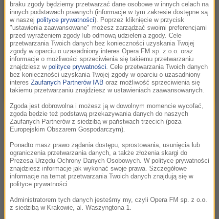
braku zgody będziemy przetwarzać dane osobowe w innych celach na
innych podstawach prawnych (informacje w tym zakresie dostępne są
w naszej
polityce prywatności
). Poprzez kliknięcie w przycisk
"ustawienia zaawansowane" możesz zarządzać swoimi preferencjami
przed wyrażeniem zgody lub odmową udzielenia zgody. Cele
przetwarzania Twoich danych bez konieczności uzyskania Twojej
zgody w oparciu o uzasadniony interes Opera FM sp. z o.o. oraz
informacje o możliwości sprzeciwienia się takiemu przetwarzaniu
znajdziesz w
polityce prywatności
. Cele przetwarzania Twoich danych
bez konieczności uzyskania Twojej zgody w oparciu o uzasadniony
interes
Zaufanych Partnerów IAB
oraz możliwość sprzeciwienia się
takiemu przetwarzaniu znajdziesz w ustawieniach zaawansowanych.
Zgoda jest dobrowolna i możesz ją w dowolnym momencie wycofać,
Steven Spielberg /ALLISON DINNER /PAP/EPA
zgoda będzie też podstawą przekazywania danych do naszych
Zaufanych Partnerów z siedzibą w państwach trzecich (poza
Film, wyreżyserowany przez Laurenta Bouzereau,
Europejskim Obszarem Gospodarczym).
przedstawia 70-letnią karierę kompozytora Johna Williamsa.
Ponadto masz prawo żądania dostępu, sprostowania, usunięcia lub
Artysty, którego muzyka znalazła się w dziewięciu z 25
ograniczenia przetwarzania danych, a także złożenia skargi do
najbardziej dochodowych filmów wszech czasów w USA i
Prezesa Urzędu Ochrony Danych Osobowych. W polityce prywatności
znajdziesz informacje jak wykonać swoje prawa. Szczegółowe
niemal wszystkich stworzonych przez Spielberga. Williams 8
informacje na temat przetwarzania Twoich danych znajdują się w
lutego skończy 94 lata.
polityce prywatności.
Administratorem tych danych jesteśmy my, czyli Opera FM sp. z o.o.
„To wyróżnienie jest dla mnie oczywiście niezwykle ważne,
z siedzibą w Krakowie, al. Waszyngtona 1.