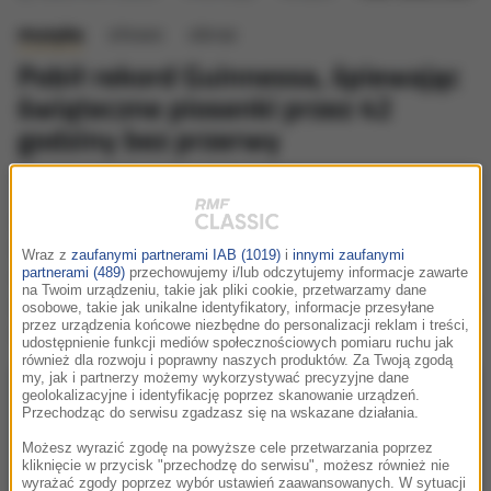
muzyka
słowo
obraz
Pobił rekord Guinnessa, śpiewając
świąteczne piosenki przez 42
godziny bez przerwy
poniedziałek, 29 grudnia 2025 (10:07)
David Purchase, właściciel małego sklepiku z
kanapkami w Gloucester w południowo zachodniej
Wraz z
zaufanymi partnerami IAB (1019)
i
innymi zaufanymi
Anglii, pobił rekord Guinnessa, śpiewając świąteczne
partnerami (489)
przechowujemy i/lub odczytujemy informacje zawarte
na Twoim urządzeniu, takie jak pliki cookie, przetwarzamy dane
piosenki nieprzerwanie przez 42 godziny - poinformował
osobowe, takie jak unikalne identyfikatory, informacje przesyłane
portal dziennika „Washington Post”.
przez urządzenia końcowe niezbędne do personalizacji reklam i treści,
udostępnienie funkcji mediów społecznościowych pomiaru ruchu jak
również dla rozwoju i poprawny naszych produktów. Za Twoją zgodą
my, jak i partnerzy możemy wykorzystywać precyzyjne dane
geolokalizacyjne i identyfikację poprzez skanowanie urządzeń.
Przechodząc do serwisu zgadzasz się na wskazane działania.
Możesz wyrazić zgodę na powyższe cele przetwarzania poprzez
kliknięcie w przycisk "przechodzę do serwisu", możesz również nie
wyrażać zgody poprzez wybór ustawień zaawansowanych. W sytuacji