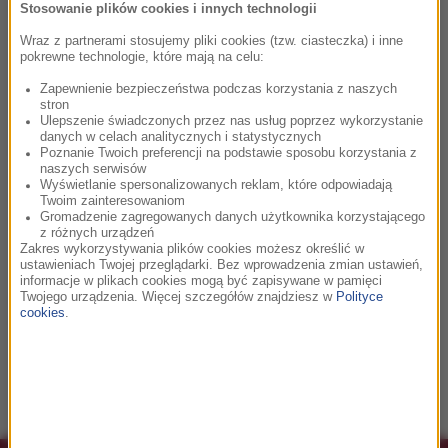
Po około 32 godzinach zmęczony śmiałek myślał o
Stosowanie plików cookies i innych technologii
rezygnacji. – Zacząłem mieć halucynacje, zasypiałem na
Wraz z partnerami stosujemy pliki cookies (tzw. ciasteczka) i inne
stojąco – przyznał. Odzyskał energię, kiedy zobaczył ludzi
pokrewne technologie, które mają na celu:
zbierających się w browarze, by być świadkami pobicia
Zapewnienie bezpieczeństwa podczas korzystania z naszych
rekordu.
stron
Ulepszenie świadczonych przez nas usług poprzez wykorzystanie
danych w celach analitycznych i statystycznych
Purchase zaśpiewał m.in. „White Christmas” i „Winter
Poznanie Twoich preferencji na podstawie sposobu korzystania z
naszych serwisów
Wonderland”. Wykonał również utwór Mariah Carey „All I
Wyświetlanie spersonalizowanych reklam, które odpowiadają
Want for Christmas Is You” oraz „Merry Christmas” Eda
Twoim zainteresowaniom
Gromadzenie zagregowanych danych użytkownika korzystającego
Sheerana i Eltona Johna.
z różnych urządzeń
Zakres wykorzystywania plików cookies możesz określić w
ustawieniach Twojej przeglądarki. Bez wprowadzenia zmian ustawień,
- Od tamtego czasu trzymam się z dala od świątecznych
informacje w plikach cookies mogą być zapisywane w pamięci
piosenek – przyznał mieszkaniec Gloucester, który czeka na
Twojego urządzenia. Więcej szczegółów znajdziesz w
Polityce
cookies
.
oficjalne potwierdzenie swojego rekordu.