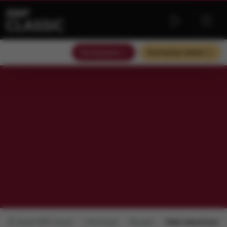
Słuchaj teraz
Słuchaj bez reklam
Radio RMF Classic
Informacje
Muzyka