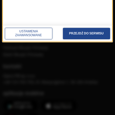
muzyka
Płyty RMF Classic
MocArty
Lista Przebojów Muzyki
USTAWIENIA
Filmowej
PRZEJDŹ DO SERWISU
ZAAWANSOWANE
Mistrzowska Kolekcja
Festiwal Muzyki Filmowej
Dzień Muzyki Filmowej
kontakt
Opera FM sp. z o.o.
+48 123 703 703, Al. Waszyngtona 1, 30-204 Kraków
aplikacje mobilne