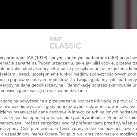
i partnerami IAB (1019)
i
innymi zaufanymi partnerami (489)
przechow
ormacje zawarte na Twoim urządzeniu, takie jak pliki cookie, przetwar
jak unikalne identyfikatory, informacje przesyłane przez urządzenia k
i reklam i treści, udostępnienie funkcji mediów społecznościowych pom
woju i poprawny naszych produktów. Za Twoją zgodą my, jak i partner
recyzyjne dane geolokalizacyjne i identyfikację poprzez skanowanie u
serwisu zgadzasz się na wskazane działania.
ł Jacoba, natychmiast zakochałem się w jego głosie.
zgodę na powyższe cele przetwarzania poprzez kliknięcie w przycisk 
radiu, przez kilka tygodni próbowałem się z nim
z również nie wyrażać zgody poprzez wybór ustawień zaawansowanych
dziemy przetwarzać dane osobowe w innych celach na innych podsta
cy. Na szczęście zgodził się. Efekt mówi sam za siebie
ym zakresie dostępne są w naszej
polityce prywatności
). Poprzez kliknię
 prostu hipnotyzujący” – przekazał Moby w
awansowane" możesz zarządzać swoimi preferencjami przed wyrażenie
ia zgody. Cele przetwarzania Twoich danych bez konieczności uzyska
 o uzasadniony interes Opera FM sp. z o.o. oraz informacje o możliwoś