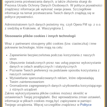
Kristen Anderson-Lopez, Robert Lopez
ograniczenia przetwarzania danych, a także złożenia skargi do
Prezesa Urzędu Ochrony Danych Osobowych. W polityce prywatności
All Is Found (Instrumental)
znajdziesz informacje jak wykonać swoje prawa. Szczegółowe
Frozen 2 (Original Motion Picture
informacje na temat przetwarzania Twoich danych znajdują się w
Soundtrack/Deluxe Edition) /
Kraina lodu 2
polityce prywatności.
Administratorem tych danych jesteśmy my, czyli Opera FM sp. z o.o.
z siedzibą w Krakowie, al. Waszyngtona 1.
11:25
Stosowanie plików cookies i innych technologii
Pat Metheny, Andrzej Kurylewicz
Wraz z partnerami stosujemy pliki cookies (tzw. ciasteczka) i inne
temat z filmu "Polskie drogi"
pokrewne technologie, które mają na celu:
Upojenie /
Polskie drogi
Zapewnienie bezpieczeństwa podczas korzystania z naszych
stron
Ulepszenie świadczonych przez nas usług poprzez wykorzystanie
11:31
danych w celach analitycznych i statystycznych
Poznanie Twoich preferencji na podstawie sposobu korzystania z
Giuseppe Verdi
naszych serwisów
Aida (Marsz triumfalny)
Wyświetlanie spersonalizowanych reklam, które odpowiadają
Twoim zainteresowaniom
Verdi: Aida / Freni · Carreras · Baltsa · Cappuccilli ·
Gromadzenie zagregowanych danych użytkownika korzystającego
Raimondi · van Dam · Ricciarelli · Moser /Wiener
z różnych urządzeń
Phil. Karajan
Zakres wykorzystywania plików cookies możesz określić w
ustawieniach Twojej przeglądarki. Bez wprowadzenia zmian ustawień,
informacje w plikach cookies mogą być zapisywane w pamięci
Twojego urządzenia. Więcej szczegółów znajdziesz w
Polityce