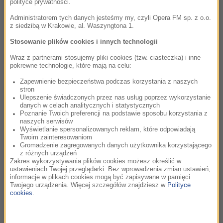
polityce prywatności.
„Zamach na papieża”, reż. Władysław Pasikowski
Administratorem tych danych jesteśmy my, czyli Opera FM sp. z o.o.
z siedzibą w Krakowie, al. Waszyngtona 1.
Stosowanie plików cookies i innych technologii
Klaps 2026 za najlepszą kreację aktorską w polskim filmie
Wraz z partnerami stosujemy pliki cookies (tzw. ciasteczka) i inne
pokrewne technologie, które mają na celu:
fabularnym
Zapewnienie bezpieczeństwa podczas korzystania z naszych
Wiktor Zborowski, za rolę Antoniego w filmie "Dalej Jazda
stron
Ulepszenie świadczonych przez nas usług poprzez wykorzystanie
2", reż. Mariusz Kuczewski
danych w celach analitycznych i statystycznych
Poznanie Twoich preferencji na podstawie sposobu korzystania z
naszych serwisów
Wyświetlanie spersonalizowanych reklam, które odpowiadają
Twoim zainteresowaniom
Klaps 2026 za wybitne osiągnięcia artystyczne w dziedzinie
Gromadzenie zagregowanych danych użytkownika korzystającego
filmu przyznany reżyserowi lub aktorowi
z różnych urządzeń
Zakres wykorzystywania plików cookies możesz określić w
ustawieniach Twojej przeglądarki. Bez wprowadzenia zmian ustawień,
Jerzy Radziwiłowicz
informacje w plikach cookies mogą być zapisywane w pamięci
Twojego urządzenia. Więcej szczegółów znajdziesz w
Polityce
cookies
.
Grand Prix, czyli Klaps 2026 dla reżysera najlepszego