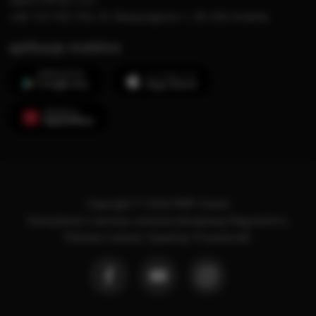
+48 123 703 703, Al. Waszyngtona 1, 30-204 Kraków
aplikacje mobilne
Copyright © 2026 RMF Classic
Korzystanie z serwisu oznacza akceptację
Regulaminu
.
Polityka Cookies
.
SpeakUp
.
Prywatność
.