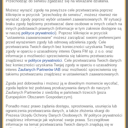
Przechodząc do serwisu zgadzasz się na wskazane działania.
Możesz wyrazić zgodę na powyższe cele przetwarzania poprzez
NAGRODA MŁODZIEŻOWEGO JURY
kliknięcie w przycisk "przechodzę do serwisu", możesz również nie
wyrażać zgody poprzez wybór ustawień zaawansowanych. W sytuacji
braku zgody będziemy przetwarzać dane osobowe w innych celach na
MŁODZIEŻOWE JURY W SKŁADZIE: Zuzanna Kaniecka,
innych podstawach prawnych (informacje w tym zakresie dostępne są
Victoria Lukashuk, Wojciech Czarny, Olaf Borek, Liwia Galek,
w naszej
polityce prywatności
). Poprzez kliknięcie w przycisk
"ustawienia zaawansowane" możesz zarządzać swoimi preferencjami
Wiktor Ćwikliński, Ameli Zalewska, przyznali nagrodę Klaps
przed wyrażeniem zgody lub odmową udzielenia zgody. Cele
2026 filmowi:
przetwarzania Twoich danych bez konieczności uzyskania Twojej
zgody w oparciu o uzasadniony interes Opera FM sp. z o.o. oraz
informacje o możliwości sprzeciwienia się takiemu przetwarzaniu
"Triumf serca", reż Anthony D'Ambrosio
znajdziesz w
polityce prywatności
. Cele przetwarzania Twoich danych
bez konieczności uzyskania Twojej zgody w oparciu o uzasadniony
interes
Zaufanych Partnerów IAB
oraz możliwość sprzeciwienia się
takiemu przetwarzaniu znajdziesz w ustawieniach zaawansowanych.
RADA ARTYSTYCZNA W SKŁADZIE: ks. dr hab. Andrzej
Zgoda jest dobrowolna i możesz ją w dowolnym momencie wycofać,
Draguła (prof. US), Iwona Kusiak, Łukasz Maciejewski, dr
zgoda będzie też podstawą przekazywania danych do naszych
Zaufanych Partnerów z siedzibą w państwach trzecich (poza
Andrzej Buck, Bernd Buder, Iwona Katarzyna Pawlak,
Europejskim Obszarem Gospodarczym).
Małgorzata Grelak, przyznali nagrody Klaps 2026 w
Ponadto masz prawo żądania dostępu, sprostowania, usunięcia lub
następujących kategoriach:
ograniczenia przetwarzania danych, a także złożenia skargi do
Prezesa Urzędu Ochrony Danych Osobowych. W polityce prywatności
Klaps 2026 za film kryminalny, gangsterski, sensacyjny.
znajdziesz informacje jak wykonać swoje prawa. Szczegółowe
informacje na temat przetwarzania Twoich danych znajdują się w
Kino Akcji