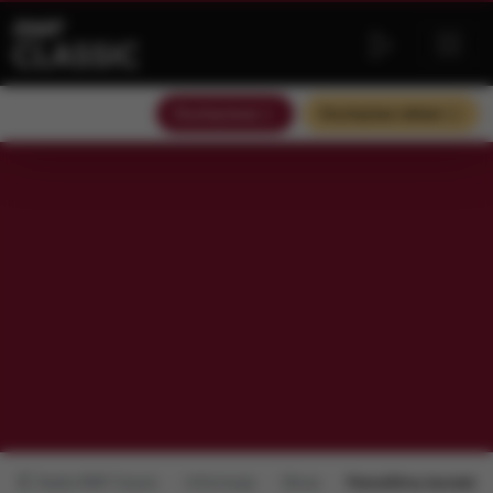
Słuchaj teraz
Słuchaj bez reklam
Radio RMF Classic
Informacje
Obraz