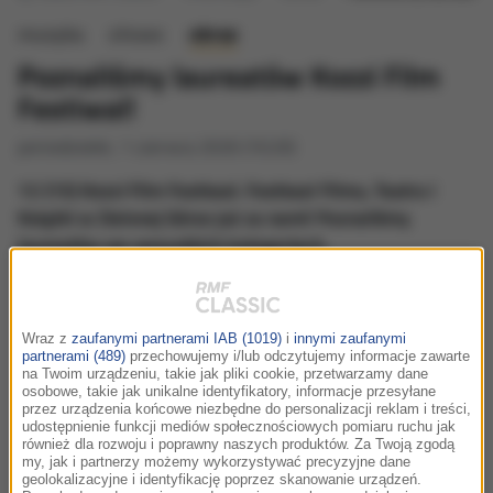
muzyka
słowo
obraz
Poznaliśmy laureatów Kozzi Film
Festiwal!
poniedziałek, 1 czerwca 2026 (10:20)
12 (15) Kozzi Film Festiwal. Festiwal Filmu, Teatru i
Książki w Zielonej Górze już za nami! Poznaliśmy
laureatów we wszystkich kategoriach.
Wraz z
zaufanymi partnerami IAB (1019)
i
innymi zaufanymi
partnerami (489)
przechowujemy i/lub odczytujemy informacje zawarte
na Twoim urządzeniu, takie jak pliki cookie, przetwarzamy dane
osobowe, takie jak unikalne identyfikatory, informacje przesyłane
przez urządzenia końcowe niezbędne do personalizacji reklam i treści,
udostępnienie funkcji mediów społecznościowych pomiaru ruchu jak
również dla rozwoju i poprawny naszych produktów. Za Twoją zgodą
my, jak i partnerzy możemy wykorzystywać precyzyjne dane
geolokalizacyjne i identyfikację poprzez skanowanie urządzeń.